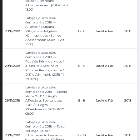
klubs / E.Bremane
A.Bremanis sen. (2018-11-29
13:00)
Latvijas jaukto pāru
čempionāts 2018 —
Alliance / J.Kirjana
29/11/2018
R.Kirjans vs Jelgavas
1 - 10
Jauktie Pāri
2018
Kērlinga klubs / I.Linde
A.Veidemanis (2018-11-29
10:30)
Latvijas jaukto pāru
čempionāts 2018 —
Rudzīšu Kērlinga klubs /
29/11/2018
J.Rudzīte J.Rēdlihs vs
8 - 5
Jauktie Pāri
2018
Rudzīšu Kērlinga klubs /
D.Zīle A.Krimskis (2018-11-
29 10:30)
Latvijas jaukto pāru
čempionāts 2018 — Sporta
klubs “OB” / D.Regža
29/11/2018
A.Regža vs Sporta klubs
5 - 8
Jauktie Pāri
2018
“OB” / E.Regža
R.Freidensons (2018-11-29
08:00)
Latvijas jaukto pāru
čempionāts 2018 — Talsu
kērlinga klubs /
29/11/2018
E.Bremane A.Bremanis
2 - 10
Jauktie Pāri
2018
sen. vs Ventspils Kērlinga