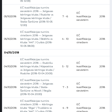
05 12:00)
EČ kvalifikācijas turnīrs
sievietēm 2018 — Jelgavas
EČ
kērlinga klubs / Rudzīte vs
05/10/2018
7 - 6
kvalifikācija
2018
Jelgavas kērlinga klubs /
sievietēm
Staša-Šaršūne (2018-10-05
12:00)
EČ kvalifikācijas turnīrs
vīriešiem 2018 — Jelgavas
EČ
05/10/2018
kērlinga klubs / Rēdlihs vs
4 - 10
kvalifikācija
2018
Klubs “A41” / Gulbis (2018-
vīriešiem
10-05 08:00)
04/10/2018
EČ kvalifikācijas turnīrs
sievietēm 2018 — Rudzīšu
EČ
04/10/2018
kērlinga klubs / Kāpostiņa
5 - 12
kvalifikācija
2018
vs Jelgavas kērlinga klubs /
sievietēm
Rudzīte (2018-10-04 20:00)
EČ kvalifikācijas turnīrs
sievietēm 2018 — Jelgavas
EČ
04/10/2018
kērlinga klubs / Staša-
7 - 3
kvalifikācija
2018
Šaršūne vs Nicoll / Regža
sievietēm
(2018-10-04 20:00)
EČ kvalifikācijas turnīrs
vīriešiem 2018 — Kērlinga
EČ
04/10/2018
klubs “Rīga” / Trukšāns vs
4 - 9
kvalifikācija
2018
Klubs “A41” / Gulbis (2018-
vīriešiem