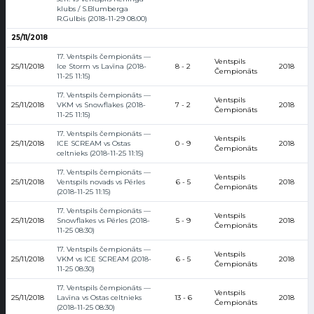
klubs / S.Blumberga
R.Gulbis (2018-11-29 08:00)
25/11/2018
17. Ventspils čempionāts —
Ventspils
25/11/2018
Ice Storm vs Lavīna (2018-
8 - 2
2018
Čempionāts
11-25 11:15)
17. Ventspils čempionāts —
Ventspils
25/11/2018
VKM vs Snowflakes (2018-
7 - 2
2018
Čempionāts
11-25 11:15)
17. Ventspils čempionāts —
Ventspils
25/11/2018
ICE SCREAM vs Ostas
0 - 9
2018
Čempionāts
celtnieks (2018-11-25 11:15)
17. Ventspils čempionāts —
Ventspils
25/11/2018
Ventspils novads vs Pērles
6 - 5
2018
Čempionāts
(2018-11-25 11:15)
17. Ventspils čempionāts —
Ventspils
25/11/2018
Snowflakes vs Pērles (2018-
5 - 9
2018
Čempionāts
11-25 08:30)
17. Ventspils čempionāts —
Ventspils
25/11/2018
VKM vs ICE SCREAM (2018-
6 - 5
2018
Čempionāts
11-25 08:30)
17. Ventspils čempionāts —
Ventspils
25/11/2018
Lavīna vs Ostas celtnieks
13 - 6
2018
Čempionāts
(2018-11-25 08:30)