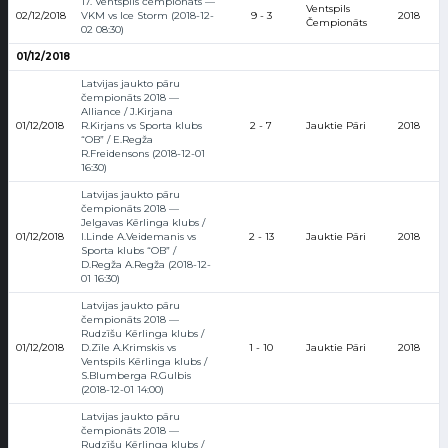
17. Ventspils čempionāts —
Ventspils
02/12/2018
VKM vs Ice Storm (2018-12-
9 - 3
2018
Čempionāts
02 08:30)
01/12/2018
Latvijas jaukto pāru
čempionāts 2018 —
Alliance / J.Kirjana
01/12/2018
R.Kirjans vs Sporta klubs
2 - 7
Jauktie Pāri
2018
“OB” / E.Regža
R.Freidensons (2018-12-01
16:30)
Latvijas jaukto pāru
čempionāts 2018 —
Jelgavas Kērlinga klubs /
01/12/2018
I.Linde A.Veidemanis vs
2 - 13
Jauktie Pāri
2018
Sporta klubs “OB” /
D.Regža A.Regža (2018-12-
01 16:30)
Latvijas jaukto pāru
čempionāts 2018 —
Rudzīšu Kērlinga klubs /
01/12/2018
D.Zīle A.Krimskis vs
1 - 10
Jauktie Pāri
2018
Ventspils Kērlinga klubs /
S.Blumberga R.Gulbis
(2018-12-01 14:00)
Latvijas jaukto pāru
čempionāts 2018 —
Rudzīšu Kērlinga klubs /