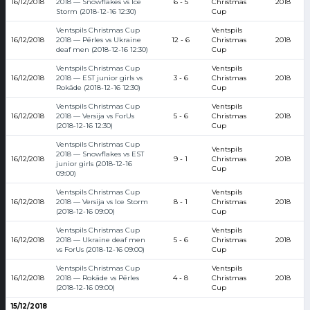
16/12/2018
2018 — Snowflakes vs Ice
6 - 5
Christmas
2018
Storm (2018-12-16 12:30)
Cup
Ventspils Christmas Cup
Ventspils
16/12/2018
2018 — Pērles vs Ukraine
12 - 6
Christmas
2018
deaf men (2018-12-16 12:30)
Cup
Ventspils Christmas Cup
Ventspils
16/12/2018
2018 — EST junior girls vs
3 - 6
Christmas
2018
Rokāde (2018-12-16 12:30)
Cup
Ventspils Christmas Cup
Ventspils
16/12/2018
2018 — Versija vs ForUs
5 - 6
Christmas
2018
(2018-12-16 12:30)
Cup
Ventspils Christmas Cup
Ventspils
2018 — Snowflakes vs EST
16/12/2018
9 - 1
Christmas
2018
junior girls (2018-12-16
Cup
09:00)
Ventspils Christmas Cup
Ventspils
16/12/2018
2018 — Versija vs Ice Storm
8 - 1
Christmas
2018
(2018-12-16 09:00)
Cup
Ventspils Christmas Cup
Ventspils
16/12/2018
2018 — Ukraine deaf men
5 - 6
Christmas
2018
vs ForUs (2018-12-16 09:00)
Cup
Ventspils Christmas Cup
Ventspils
16/12/2018
2018 — Rokāde vs Pērles
4 - 8
Christmas
2018
(2018-12-16 09:00)
Cup
15/12/2018