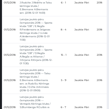
01/12/2018
J.Rudzīte J.Rēdlihs vs Talsu
6 - 1
Jauktie Pāri
2018
kērlinga klubs /
E.Bremane A.Bremanis
sen. (2018-12-01 14:00)
Latvijas jaukto pāru
čempionāts 2018 — Sporta
klubs “OB” / E.Regža
01/12/2018
R.Freidensons vs Jelgavas
8 - 4
Jauktie Pāri
2018
Kērlinga klubs / I.Linde
A.Veidemanis (2018-12-01
11:30)
Latvijas jaukto pāru
čempionāts 2018 — Sporta
klubs “OB” / D.Regža
01/12/2018
15 - 1
Jauktie Pāri
2018
A.Regža vs Alliance /
J.Kirjana R.Kirjans (2018-12-
01 11:30)
Latvijas jaukto pāru
čempionāts 2018 — Talsu
kērlinga klubs /
01/12/2018
E.Bremane A.Bremanis
5 - 9
Jauktie Pāri
2018
sen. vs Rudzīšu Kērlinga
klubs / D.Zīle A.Krimskis
(2018-12-01 09:00)
Latvijas jaukto pāru
čempionāts 2018 —
Ventspils Kērlinga klubs /
01/12/2018
S.Blumberga R.Gulbis vs
6 - 7
Jauktie Pāri
2018