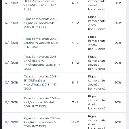
SK OB/Stabulniece vs
čempionāts
17/11/2018
6 - 4
2018
VKK/Millere (2018-11-17
sieviešu
18:00)
konkurencē
Rīgas
Rīgas čempionāts 2018 —
čempionāts
17/11/2018
Kirjans vs TKK/Vaivods
3 - 12
2018
vīriešu
(2018-11-17 15:30)
konkurencē
Rīgas
Rīgas čempionāts 2018 —
čempionāts
17/11/2018
Bērziņš vs Vasevičs (2018-
4 - 6
2018
vīriešu
11-17 15:30)
konkurencē
Rīgas čempionāts 2018 —
Rīgas
VKK/Millere vs
čempionāts
17/11/2018
3 - 12
2018
RKK/Kāpostiņa (2018-11-17
sieviešu
13:00)
konkurencē
Rīgas čempionāts 2018 —
Rīgas
SK OB/Regža vs
čempionāts
17/11/2018
5 - 7
2018
Nicoll/Regža (2018-11-17
sieviešu
13:00)
konkurencē
Rīgas
Rīgas čempionāts 2018 —
čempionāts
17/11/2018
KKR/Vonda vs Bērziņš
7 - 3
2018
vīriešu
(2018-11-17 10:30)
konkurencē
Rīgas
Rīgas čempionāts 2018 —
čempionāts
17/11/2018
RKK/Rēdlihs vs Vasevičs
10 - 0
2018
vīriešu
(2018-11-17 10:30)
konkurencē