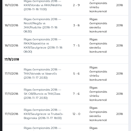
Rīgas čempionāts 2018 —
čempionāts
18/11/2018
KKR/Vonda vs RKK/Rēdlihs
2 - 9
2018
vīriešu
(2018-11-18 11:00)
konkurencē
Rīgas čempionāts 2018 —
Rīgas
Nicoll/Regža vs
čempionāts
18/11/2018
3 - 8
2018
JKK/Rudzīte (2018-11-18
sieviešu
08:30)
konkurencē
Rīgas čempionāts 2018 —
Rīgas
RKK/Kāpostiņa vs
čempionāts
18/11/2018
7 - 5
2018
KKR/Saulgrieze (2018-11-18
sieviešu
08:00)
konkurencē
17/11/2018
Rīgas
Rīgas čempionāts 2018 —
čempionāts
17/11/2018
TKK/Vaivods vs Vasevičs
5 - 6
2018
vīriešu
(2018-11-17 20:30)
konkurencē
Rīgas
Rīgas čempionāts 2018 —
čempionāts
17/11/2018
SK OB/Buncis vs TKK/Zass
7 - 6
2018
vīriešu
(2018-11-17 20:30)
konkurencē
Rīgas
Rīgas čempionāts 2018 —
čempionāts
17/11/2018
KKR/Saulgrieze vs Trubačs-
12 - 0
2018
sieviešu
Boginska (2018-11-17 18:00)
konkurencē
Rīgas čempionāts 2018 —
Rīgas