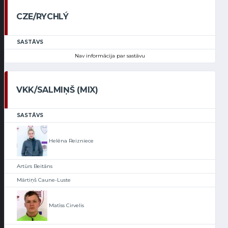
CZE/RYCHLÝ
SASTĀVS
Nav informācija par sastāvu
VKK/SALMIŅŠ (MIX)
SASTĀVS
Helēna Reizniece
Artūrs Beitāns
Mārtiņš Caune-Luste
Matīss Cirvelis