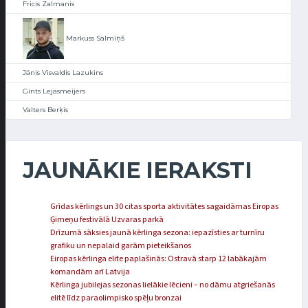
Fricis Zalmanis
Markuss Salmiņš
Jānis Visvaldis Lazukins
Gints Lejasmeijers
Valters Berķis
JAUNĀKIE IERAKSTI
Grīdas kērlings un 30 citas sporta aktivitātes sagaidāmas Eiropas
Ģimeņu festivālā Uzvaras parkā
Drīzumā sāksies jaunā kērlinga sezona: iepazīsties ar turnīru
grafiku un nepalaid garām pieteikšanos
Eiropas kērlinga elite paplašinās: Ostravā starp 12 labākajām
komandām arī Latvija
Kērlinga jubilejas sezonas lielākie lēcieni – no dāmu atgriešanās
elitē līdz paraolimpisko spēļu bronzai