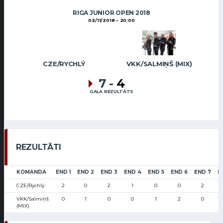
RIGA JUNIOR OPEN 2018
02/11/2018
20:00
CZE/RYCHLÝ
VKK/SALMIŅŠ (MIX)
7
-
4
GALA REZULTĀTS
REZULTĀTI
KOMANDA
END 1
END 2
END 3
END 4
END 5
END 6
END 7
L
CZE/Rychlý
2
0
2
1
0
0
2
6
VKK/Salmiņš
0
1
0
0
1
2
0
1
(MIX)