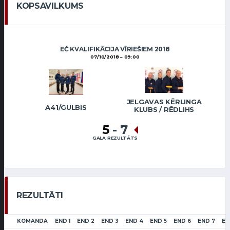
KOPSAVILKUMS
EČ KVALIFIKĀCIJA VĪRIEŠIEM 2018
07/10/2018
09:00
JELGAVAS KĒRLINGA
A41/GULBIS
KLUBS / RĒDLIHS
5
-
7
GALA REZULTĀTS
REZULTĀTI
KOMANDA
END 1
END 2
END 3
END 4
END 5
END 6
END 7
EN