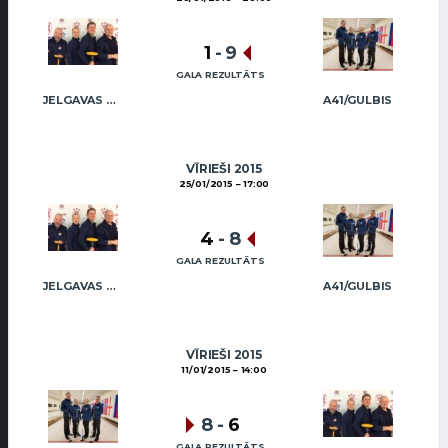
1
-
9
GALA REZULTĀTS
JELGAVAS KĒRLINGA KLUBS / RĒDLIHS
A41/GULBIS
VĪRIEŠI 2015
25/01/2015
17:00
4
-
8
GALA REZULTĀTS
JELGAVAS KĒRLINGA KLUBS / RĒDLIHS
A41/GULBIS
VĪRIEŠI 2015
11/01/2015
14:00
8
-
6
GALA REZULTĀTS