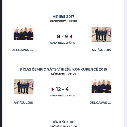
VĪRIEŠI 2017
26/01/2017
08:00
8
-
9
GALA REZULTĀTS
JELGAVAS KĒRLINGA KLUBS / RĒDLIHS
A41/GULBIS
RĪGAS ČEMPIONĀTS VĪRIEŠU KONKURENCĒ 2016
12/11/2016
08:00
12
-
4
GALA REZULTĀTS
A41/GULBIS
JELGAVAS KĒRLINGA KLUBS / RĒDLIHS
VĪRIEŠI 2016
28/01/2016
20:00