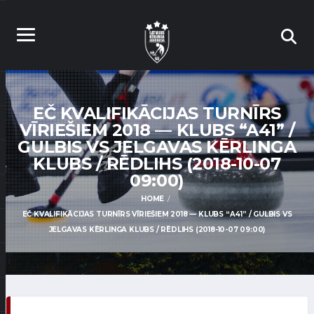
EČ KVALIFIKĀCIJAS TURNĪRS
VĪRIEŠIEM 2018 — KLUBS “A41” /
GULBIS VS JELGAVAS KĒRLINGA
KLUBS / RĒDLIHS (2018-10-07
09:00)
HOME
EČ KVALIFIKĀCIJAS TURNĪRS VĪRIEŠIEM 2018 — KLUBS “A41” / GULBIS VS
JELGAVAS KĒRLINGA KLUBS / RĒDLIHS (2018-10-07 09:00)