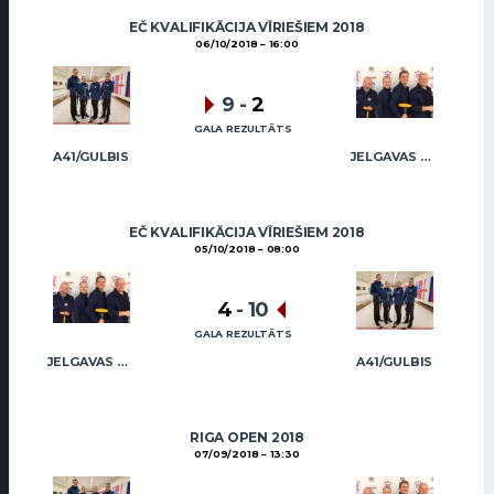
EČ KVALIFIKĀCIJA VĪRIEŠIEM 2018
06/10/2018
16:00
9
-
2
GALA REZULTĀTS
A41/GULBIS
JELGAVAS KĒRLINGA KLUBS / RĒDLIHS
EČ KVALIFIKĀCIJA VĪRIEŠIEM 2018
05/10/2018
08:00
4
-
10
GALA REZULTĀTS
JELGAVAS KĒRLINGA KLUBS / RĒDLIHS
A41/GULBIS
RIGA OPEN 2018
07/09/2018
13:30