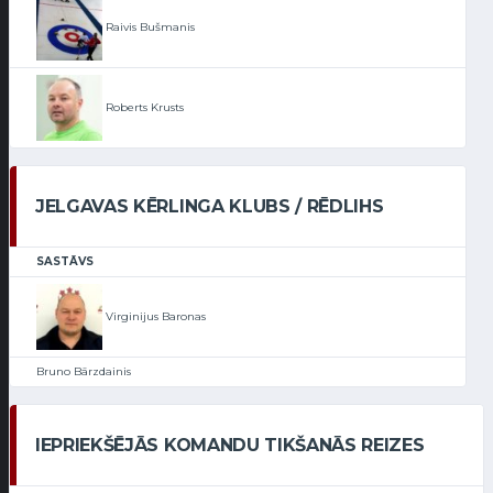
Raivis Bušmanis
Roberts Krusts
JELGAVAS KĒRLINGA KLUBS / RĒDLIHS
SASTĀVS
Virginijus Baronas
Bruno Bārzdainis
IEPRIEKŠĒJĀS KOMANDU TIKŠANĀS REIZES