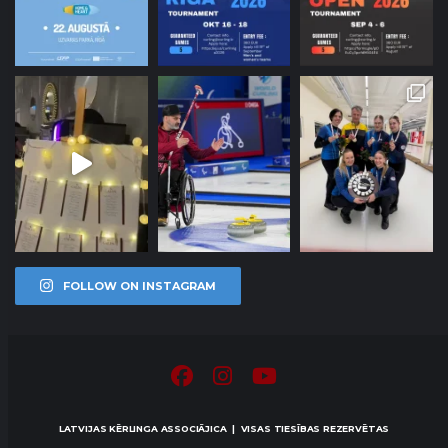
FOLLOW ON INSTAGRAM
LATVIJAS KĒRLINGA ASSOCIĀJICA | VISAS TIESĪBAS REZERVĒTAS