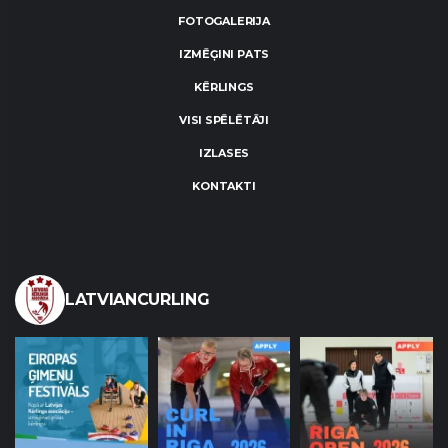
FOTOGALERIJA
IZMĒĢINI PATS
KĒRLINGS
VISI SPĒLĒTĀJI
IZLASES
KONTAKTI
LATVIANCURLING