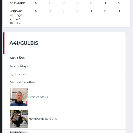
A41/Gulbis
0
1
0
2
0
1
0
Jelgavas
0
0
2
0
1
0
1
kērlinga
klubs /
Rēdlihs
A41/GULBIS
SASTĀVS
Ainārs Ālups
Ilgonis Zīds
Mārtiņš Smelters
Artis Zentelis
Normunds Šaršūns