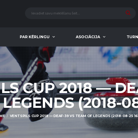
PAR KĒRLINGU
ASOCIĀCIJA
TURN
LS CUP 2018 — DE
LEGENDS (2018-08-
ME
VENTSPILS CUP 2018 — DEAF-39 VS TEAM OF LEGENDS (2018-08-25 16