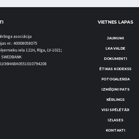
TI
VIETNES LAPAS
ērlinga asociācija
JAUNUMI
ijas nr.: 40008058075
LKA VALDE
iķernieku iela 121H, Rīga, LV-1021;
S SWEDBANK
DOKUMENTI
.: LV36HABA0551010794208
ĒTIKAS KODEKSS
FOTOGALERIJA
IZMĒĢINI PATS
KĒRLINGS
VISI SPĒLĒTĀJI
IZLASES
KONTAKTI