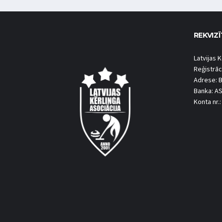
REKVIZĪ
Latvijas K
Reģistrāc
Adrese: B
Banka: A
Konta nr