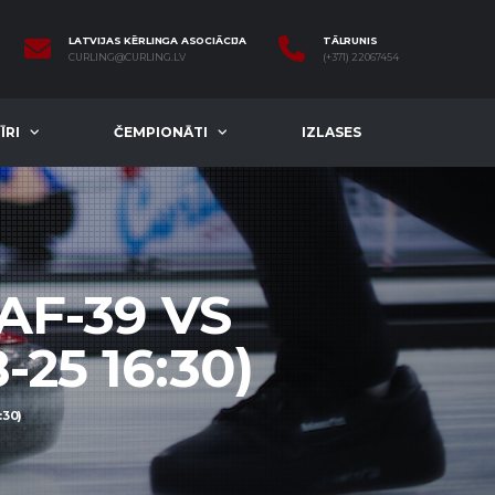
LATVIJAS KĒRLINGA ASOCIĀCIJA
TĀLRUNIS
CURLING@CURLING.LV
(+371) 22067454
ĪRI
ČEMPIONĀTI
IZLASES
AF-39 VS
25 16:30)
:30)