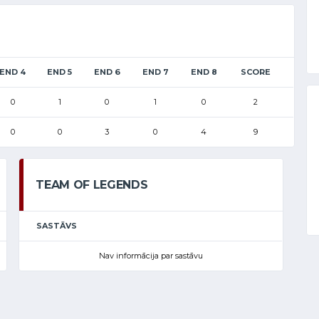
END 4
END 5
END 6
END 7
END 8
SCORE
0
1
0
1
0
2
0
0
3
0
4
9
TEAM OF LEGENDS
SASTĀVS
Nav informācija par sastāvu