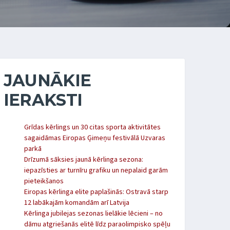
JAUNĀKIE
IERAKSTI
Grīdas kērlings un 30 citas sporta aktivitātes
sagaidāmas Eiropas Ģimeņu festivālā Uzvaras
parkā
Drīzumā sāksies jaunā kērlinga sezona:
iepazīsties ar turnīru grafiku un nepalaid garām
pieteikšanos
Eiropas kērlinga elite paplašinās: Ostravā starp
12 labākajām komandām arī Latvija
Kērlinga jubilejas sezonas lielākie lēcieni – no
dāmu atgriešanās elitē līdz paraolimpisko spēļu