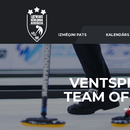
IZMĒĢINI PATS
KALENDĀRS
VENTSPI
TEAM OF 
HO