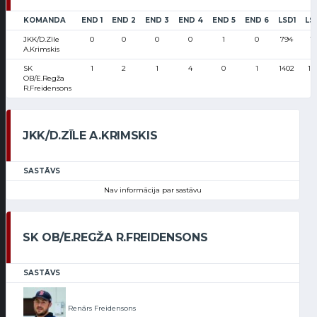
KOMANDA
END 1
END 2
END 3
END 4
END 5
END 6
LSD1
LS
JKK/D.Zīle
0
0
0
0
1
0
794
15
A.Krimskis
SK
1
2
1
4
0
1
1402
14
OB/E.Regža
R.Freidensons
JKK/D.ZĪLE A.KRIMSKIS
SASTĀVS
Nav informācija par sastāvu
SK OB/E.REGŽA R.FREIDENSONS
SASTĀVS
Renārs Freidensons