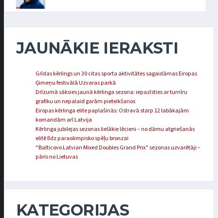
JAUNĀKIE IERAKSTI
Grīdas kērlings un 30 citas sporta aktivitātes sagaidāmas Eiropas
Ģimeņu festivālā Uzvaras parkā
Drīzumā sāksies jaunā kērlinga sezona: iepazīsties ar turnīru
grafiku un nepalaid garām pieteikšanos
Eiropas kērlinga elite paplašinās: Ostravā starp 12 labākajām
komandām arī Latvija
Kērlinga jubilejas sezonas lielākie lēcieni – no dāmu atgriešanās
elitē līdz paraolimpisko spēļu bronzai
“Balticovo Latvian Mixed Doubles Grand Prix” sezonas uzvarētāji –
pāris no Lietuvas
KATEGORIJAS