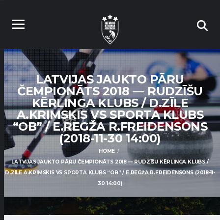
LATVIJAS JAUKTO PĀRU
ČEMPIONĀTS 2018 — RUDZĪŠU
KĒRLINGA KLUBS / D.ZĪLE
A.KRIMSKIS VS SPORTA KLUBS
“OB” / E.REGŽA R.FREIDENSONS
(2018-11-30 14:00)
HOME
LATVIJAS JAUKTO PĀRU ČEMPIONĀTS 2018 — RUDZĪŠU KĒRLINGA KLUBS /
D.ZĪLE A.KRIMSKIS VS SPORTA KLUBS “OB” / E.REGŽA R.FREIDENSONS (2018-11-
30 14:00)