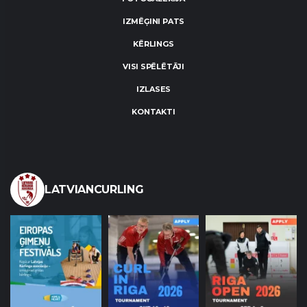
IZMĒĢINI PATS
KĒRLINGS
VISI SPĒLĒTĀJI
IZLASES
KONTAKTI
LATVIANCURLING