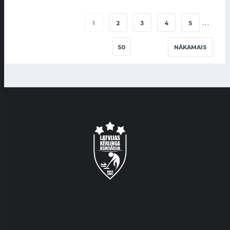
…
1
2
3
4
5
50
NĀKAMAIS