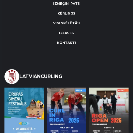
IZMĒĢINI PATS
KĒRLINGS
VISI SPĒLĒTĀJI
IZLASES
KONTAKTI
LATVIANCURLING