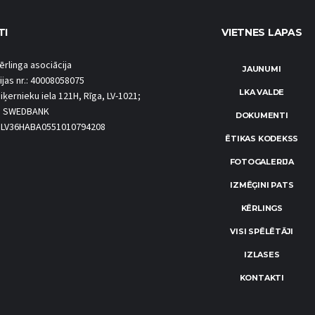
TI
VIETNES LAPAS
ērlinga asociācija
JAUNUMI
ijas nr.: 40008058075
LKA VALDE
iķernieku iela 121H, Rīga, LV-1021;
S SWEDBANK
DOKUMENTI
.: LV36HABA0551010794208
ĒTIKAS KODEKSS
FOTOGALERIJA
IZMĒĢINI PATS
KĒRLINGS
VISI SPĒLĒTĀJI
IZLASES
KONTAKTI