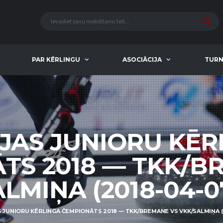
PAR KĒRLINGU
ASOCIĀCIJA
TURN
IJAS JUNIORU KĒR
TS 2018 — TKK/B
LMIŅA (2018-04-07
S JUNIORU KĒRLINGA ČEMPIONĀTS 2018 — TKK/BREMANE VS VKK/SALMIŅA (2