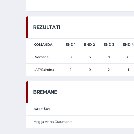
REZULTĀTI
KOMANDA
END 1
END 2
END 3
END 4
Bremane
0
5
0
0
LAT/Salmiņa
2
0
2
1
BREMANE
SASTĀVS
Megija Anna Graumane