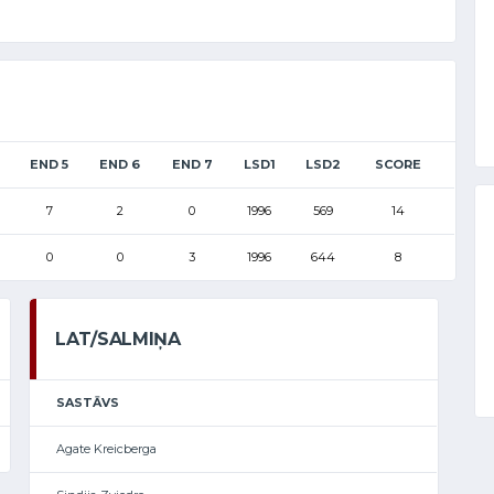
END 5
END 6
END 7
LSD1
LSD2
SCORE
7
2
0
1996
569
14
0
0
3
1996
644
8
LAT/SALMIŅA
SASTĀVS
Agate Kreicberga