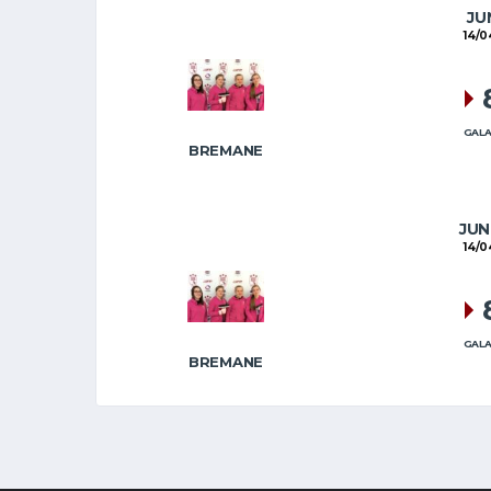
JU
14/0
GALA
BREMANE
JUN
14/0
GALA
BREMANE