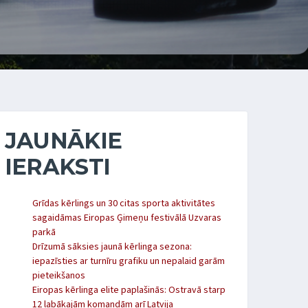
JAUNĀKIE
IERAKSTI
Grīdas kērlings un 30 citas sporta aktivitātes
sagaidāmas Eiropas Ģimeņu festivālā Uzvaras
parkā
Drīzumā sāksies jaunā kērlinga sezona:
iepazīsties ar turnīru grafiku un nepalaid garām
pieteikšanos
Eiropas kērlinga elite paplašinās: Ostravā starp
12 labākajām komandām arī Latvija