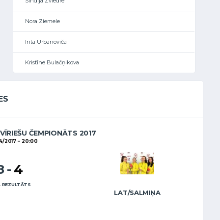
Sindija Zviedre
Nora Ziemele
Inta Urbanoviča
Kristīne Bulačņikova
ES
 VĪRIEŠU ČEMPIONĀTS 2017
4/2017
20:00
8
-
4
 REZULTĀTS
LAT/SALMIŅA