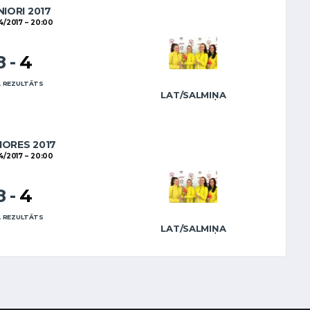
NIORI 2017
4/2017
20:00
8
-
4
 REZULTĀTS
LAT/SALMIŅA
IORES 2017
4/2017
20:00
8
-
4
 REZULTĀTS
LAT/SALMIŅA