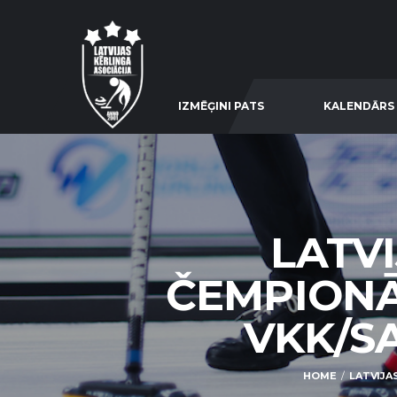
IZMĒĢINI PATS
KALENDĀRS
LATV
ČEMPIONĀ
VKK/SA
HOME
LATVIJA