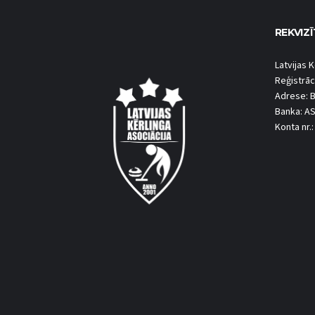
REKVIZĪ
Latvijas K
Reģistrāc
Adrese: B
Banka: A
Konta nr