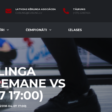
LATVIJAS KĒRLINGA ASOCIĀCIJA
TĀLRUNIS
CURLING@CURLING.LV
(+371) 22067454
ĪRI
ČEMPIONĀTI
IZLASES
LINGA
REMANE VS
 17:00)
018-04-07 17:00)