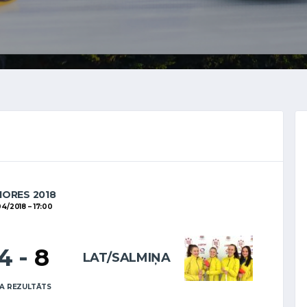
IORES 2018
04/2018
17:00
14
-
8
LAT/SALMIŅA
A REZULTĀTS