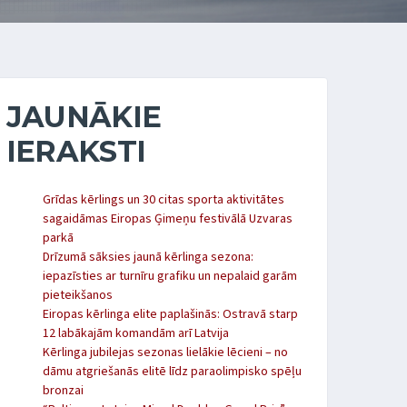
JAUNĀKIE
IERAKSTI
Grīdas kērlings un 30 citas sporta aktivitātes
sagaidāmas Eiropas Ģimeņu festivālā Uzvaras
parkā
Drīzumā sāksies jaunā kērlinga sezona:
iepazīsties ar turnīru grafiku un nepalaid garām
pieteikšanos
Eiropas kērlinga elite paplašinās: Ostravā starp
12 labākajām komandām arī Latvija
Kērlinga jubilejas sezonas lielākie lēcieni – no
dāmu atgriešanās elitē līdz paraolimpisko spēļu
bronzai