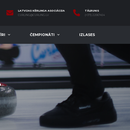
LATVIJAS KĒRLINGA ASOCIĀCIJA
TĀLRUNIS
CURLING@CURLING.LV
(+371) 22067454
ĪRI
ČEMPIONĀTI
IZLASES
4