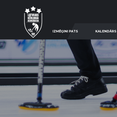
IZMĒĢINI PATS
KALENDĀRS