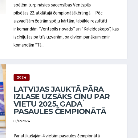
spēlēm turpināsies sacensības Ventspils
pilsētas 22. atklātajā čempionātākērlingā. Pēc
aizvadītām četrām spēļu kārtām, labākie rezultāti
ir komandām “Ventspils novads” un “Kaleidoskops”, kas
izcīnījušas pa trīs uzvarām, pa diviem panākumiemir
komandām “Tā...
2024
LATVIJAS JAUKTĀ PĀRA
IZLASE UZSĀKS CĪŅU PAR
VIETU 2025. GADA
PASAULES ČEMPIONĀTĀ
01/12/2024
Par atlikušajām 4 vietām pasaules čempionātā