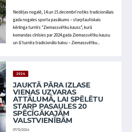
Nedēļas nogalē, 14.un 15.decembrī notiks tradicionālais
gada nogales sporta pasākums – starptautiskais
kērlinga turnīrs ”Ziemassvētku kauss”, kurā
komandas cīnīsies par 2024.gada Ziemassvētku kausu
un šī turnīra tradicionālo balvu – Ziemassvētku...
2024
JAUKTĀ PĀRA IZLASE
VIENAS UZVARAS
ATTĀLUMĀ, LAI SPĒLĒTU
STARP PASAULES 20
SPĒCĪGĀKAJĀM
VALSTVIENĪBĀM
07/12/2024