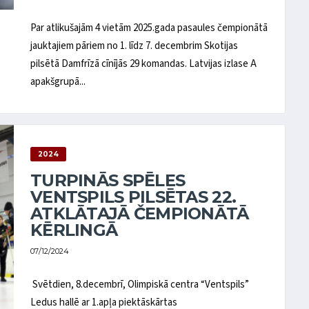
Par atlikušajām 4 vietām 2025.gada pasaules čempionātā
jauktajiem pāriem no 1. līdz 7. decembrim Skotijas
pilsētā Damfrīzā cīnījās 29 komandas. Latvijas izlase A
apakšgrupā...
2024
TURPINĀS SPĒLES
VENTSPILS PILSĒTAS 22.
ATKLĀTAJĀ ČEMPIONĀTĀ
KĒRLINGĀ
07/12/2024
Svētdien, 8.decembrī, Olimpiskā centra “Ventspils”
Ledus hallē ar 1.apļa piektāskārtas