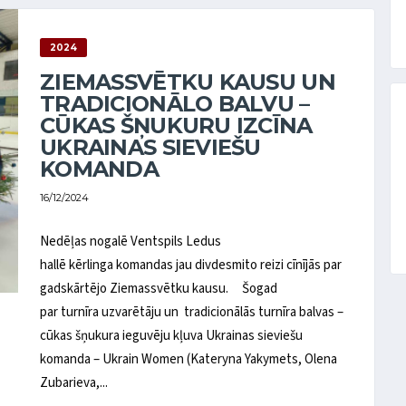
2024
ZIEMASSVĒTKU KAUSU UN
TRADICIONĀLO BALVU –
CŪKAS ŠŅUKURU IZCĪNA
UKRAINAS SIEVIEŠU
KOMANDA
16/12/2024
Nedēļas nogalē Ventspils Ledus
hallē kērlinga komandas jau divdesmito reizi cīnījās par
gadskārtējo Ziemassvētku kausu. Šogad
par turnīra uzvarētāju un tradicionālās turnīra balvas –
cūkas šņukura ieguvēju kļuva Ukrainas sieviešu
komanda – Ukrain Women (Kateryna Yakymets, Olena
Zubarieva,...