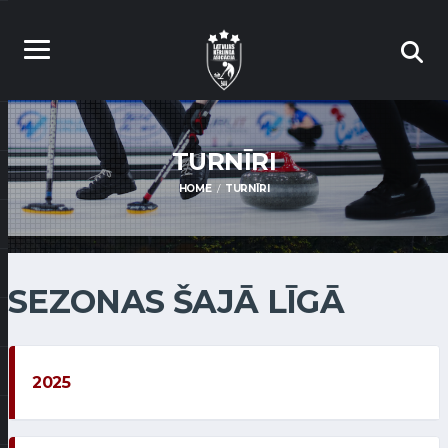
TURNĪRI
HOME
TURNĪRI
SEZONAS ŠAJĀ LĪGĀ
2025