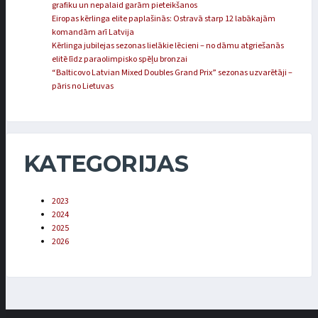
grafiku un nepalaid garām pieteikšanos
Eiropas kērlinga elite paplašinās: Ostravā starp 12 labākajām
komandām arī Latvija
Kērlinga jubilejas sezonas lielākie lēcieni – no dāmu atgriešanās
elitē līdz paraolimpisko spēļu bronzai
“Balticovo Latvian Mixed Doubles Grand Prix” sezonas uzvarētāji –
pāris no Lietuvas
KATEGORIJAS
2023
2024
2025
2026