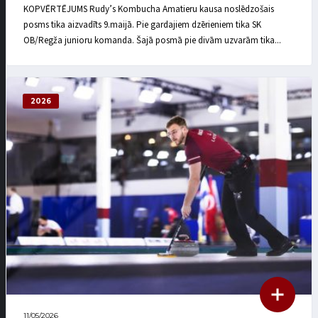
KOPVĒRTĒJUMS Rudy’s Kombucha Amatieru kausa noslēdzošais
posms tika aizvadīts 9.maijā. Pie gardajiem dzērieniem tika SK
OB/Regža junioru komanda. Šajā posmā pie divām uzvarām tika...
2026
11/05/2026