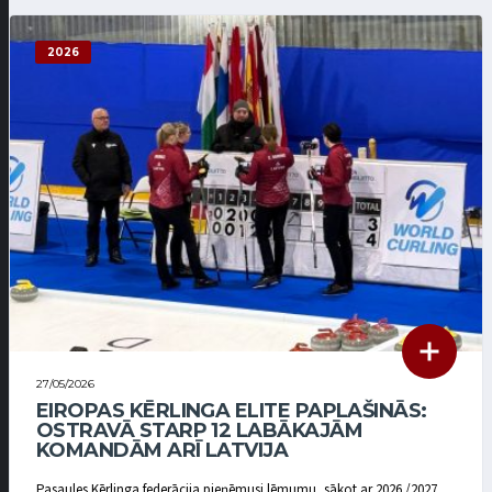
2026
27/05/2026
EIROPAS KĒRLINGA ELITE PAPLAŠINĀS:
OSTRAVĀ STARP 12 LABĀKAJĀM
KOMANDĀM ARĪ LATVIJA
Pasaules Kērlinga federācija pieņēmusi lēmumu, sākot ar 2026./2027.