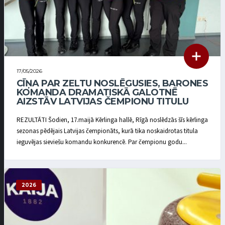
17/05/2026
CĪŅA PAR ZELTU NOSLĒGUSIES, BARONES
KOMANDA DRAMATISKĀ GALOTNĒ
AIZSTĀV LATVIJAS ČEMPIONU TITULU
REZULTĀTI Šodien, 17.maijā Kērlinga hallē, Rīgā noslēdzās šīs kērlinga
sezonas pēdējais Latvijas čempionāts, kurā tika noskaidrotas titula
ieguvējas sieviešu komandu konkurencē. Par čempionu godu...
2026