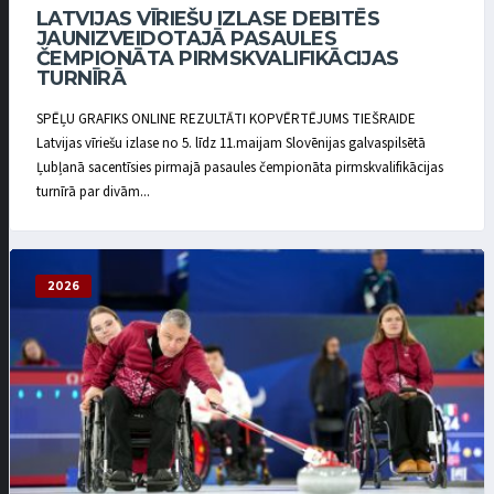
LATVIJAS VĪRIEŠU IZLASE DEBITĒS
JAUNIZVEIDOTAJĀ PASAULES
ČEMPIONĀTA PIRMSKVALIFIKĀCIJAS
TURNĪRĀ
SPĒĻU GRAFIKS ONLINE REZULTĀTI KOPVĒRTĒJUMS TIEŠRAIDE
Latvijas vīriešu izlase no 5. līdz 11.maijam Slovēnijas galvaspilsētā
Ļubļanā sacentīsies pirmajā pasaules čempionāta pirmskvalifikācijas
turnīrā par divām...
2026