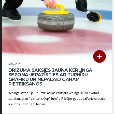
31/07/2026
DRĪZUMĀ SĀKSIES JAUNĀ KĒRLINGA
SEZONA: IEPAZĪSTIES AR TURNĪRU
GRAFIKU UN NEPALAID GARĀM
PIETEIKŠANOS
Kērlinga sezonu jau 23. reizi atklās Ventspils kērlinga kluba rīkotais
starptautiskais “Ventspils Cup” turnīrs. Pēdējos gados dalībnieku skaits
ir audzis un līdz šim brīdim...