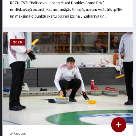
REZULTĀTI “Balticovo Latvian Mixed Doubles Grand Prix”
noslēdzošajā posmā, kas norisinājās 3.maijā, uzvaru visās trīs spēlēs
un maksimālo punktu skaitu posmā izcīna J.Zubareva un...
2026
04/05/2026