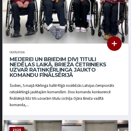
05/05/2026
MEIJEREI UN BRIEDIM DIVI TITULI
NEDĒĻAS LAIKĀ, BRIEŽA ČETRINIEKS
UZVAR RATIŅKĒRLINGA JAUKTO
KOMANDU FINĀLSĒRIJĀ
Šodien, 5.maijā Kērlinga hallē Rīgā noslēdzās Latvijas čempionāts
ratiņkērlingā jauktajām komandām. Divu komandu konkurencē
finālsērijā līdz trīs uzvarām titulu izcīnīja Ojāra Brieža vadītā
komanda,...
2026