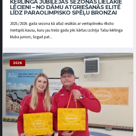
KĒRLINGA JUBILEJAS SEZONAS LIELĀKIE
LĒCIENI – NO DĀMU ATGRIEŠANĀS ELITĒ
LĪDZ PARAOLIMPISKO SPĒĻU BRONZAI
2025./2026. gada sezona kā allaž iesākās ar ventspilnieku rīkoto
Ventspils kausu, kuru jau trešo gadu pēc kārtas izcīnīja Talsu kērlinga
kluba juniori, šogad pat...
2026