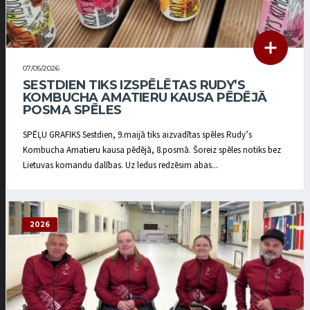
07/05/2026
SESTDIEN TIKS IZSPĒLĒTAS RUDY’S
KOMBUCHA AMATIERU KAUSA PĒDĒJĀ
POSMA SPĒLES
SPĒĻU GRAFIKS Sestdien, 9.maijā tiks aizvadītas spēles Rudy’s
Kombucha Amatieru kausa pēdējā, 8.posmā. Šoreiz spēles notiks bez
Lietuvas komandu dalības. Uz ledus redzēsim abas...
2026