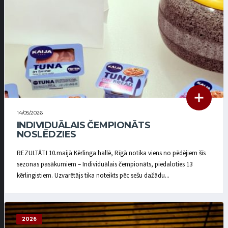
14/05/2026
INDIVIDUĀLAIS ČEMPIONĀTS
NOSLĒDZIES
REZULTĀTI 10.maijā Kērlinga hallē, Rīgā notika viens no pēdējiem šīs
sezonas pasākumiem – Individuālais čempionāts, piedaloties 13
kērlingistiem. Uzvarētājs tika noteikts pēc sešu dažādu...
2026