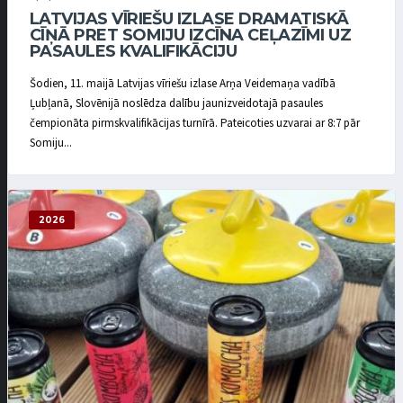
LATVIJAS VĪRIEŠU IZLASE DRAMATISKĀ
CĪŅĀ PRET SOMIJU IZCĪNA CEĻAZĪMI UZ
PASAULES KVALIFIKĀCIJU
Šodien, 11. maijā Latvijas vīriešu izlase Arņa Veidemaņa vadībā
Ļubļanā, Slovēnijā noslēdza dalību jaunizveidotajā pasaules
čempionāta pirmskvalifikācijas turnīrā. Pateicoties uzvarai ar 8:7 pār
Somiju...
2026