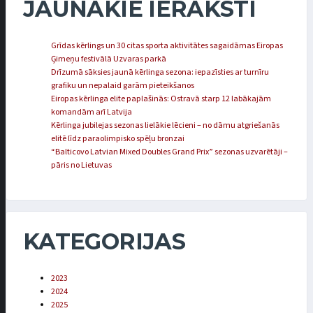
JAUNĀKIE IERAKSTI
Grīdas kērlings un 30 citas sporta aktivitātes sagaidāmas Eiropas
Ģimeņu festivālā Uzvaras parkā
Drīzumā sāksies jaunā kērlinga sezona: iepazīsties ar turnīru
grafiku un nepalaid garām pieteikšanos
Eiropas kērlinga elite paplašinās: Ostravā starp 12 labākajām
komandām arī Latvija
Kērlinga jubilejas sezonas lielākie lēcieni – no dāmu atgriešanās
elitē līdz paraolimpisko spēļu bronzai
“Balticovo Latvian Mixed Doubles Grand Prix” sezonas uzvarētāji –
pāris no Lietuvas
KATEGORIJAS
2023
2024
2025