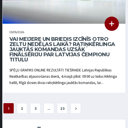
03/05/2026
VAI MEIJERE UN BRIEDIS IZCĪNĪS OTRO
ZELTU NEDĒĻAS LAIKĀ? RATIŅKĒRLINGA
JAUKTĀS KOMANDAS UZSĀK
FINĀLSĒRIJU PAR LATVIJAS ČEMPIONU
TITULU
SPĒĻU GRAFIKS ONLINE REZULTĀTI TIEŠRAIDE Latvijas Republikas
Neatkarības atjaunošanas dienā, 4.maijā plkst. 09:00 uz ledus Kērlinga
hallē, Rīgā dosies divas ratiņkērlinga jauktās komandas, lai...
1
2
3
…
23