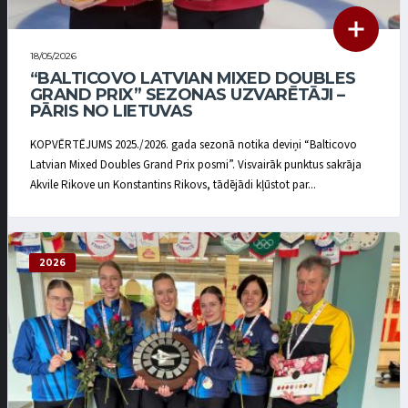
18/05/2026
“BALTICOVO LATVIAN MIXED DOUBLES
GRAND PRIX” SEZONAS UZVARĒTĀJI –
PĀRIS NO LIETUVAS
KOPVĒRTĒJUMS 2025./2026. gada sezonā notika deviņi “Balticovo
Latvian Mixed Doubles Grand Prix posmi”. Visvairāk punktus sakrāja
Akvile Rikove un Konstantins Rikovs, tādējādi kļūstot par...
2026