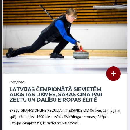
13/05/2026
LATVIJAS ČEMPIONĀTĀ SIEVIETĒM
AUGSTAS LIKMES, SĀKAS CĪŅA PAR
ZELTU UN DALĪBU EIROPAS ELITĒ
SPĒĻU GRAFIKS ONLINE REZULTĀTI TIEŠRAIDE LSD Šodien, 13.maijā ar
spēļu kārtu plkst. 18:00 tiks uzsākts šīs kērlinga sezonas pēdējais
Latvijas čempionāts, kurā tiks noskaidrotas...