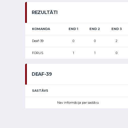
REZULTĀTI
KOMANDA
END 1
END 2
END 3
Deaf-39
0
0
2
FORUS
1
1
0
DEAF-39
SASTĀVS
Nav informācija par sastāvu