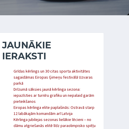
JAUNĀKIE
IERAKSTI
Grīdas kērlings un 30 citas sporta aktivitātes
sagaidāmas Eiropas Ģimeņu festivālā Uzvaras
parkā
Drīzumā sāksies jaunā kērlinga sezona:
iepazīsties ar turnīru grafiku un nepalaid garām
pieteikšanos
Eiropas kērlinga elite paplašinās: Ostravā starp
12 labākajām komandām arī Latvija
Kērlinga jubilejas sezonas lielākie lēcieni – no
dāmu atgriešanās elitē līdz paraolimpisko spēļu