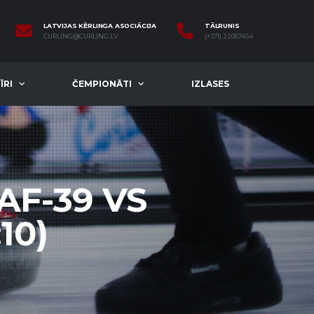
LATVIJAS KĒRLINGA ASOCIĀCIJA
TĀLRUNIS
CURLING@CURLING.LV
(+371) 22067454
ĪRI
ČEMPIONĀTI
IZLASES
AF-39 VS
10)