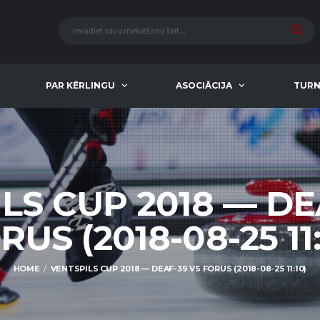
PAR KĒRLINGU
ASOCIĀCIJA
TURN
LS CUP 2018 — DE
RUS (2018-08-25 11:
HOME
VENTSPILS CUP 2018 — DEAF-39 VS FORUS (2018-08-25 11:10)