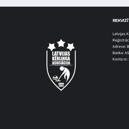
REKVIZĪ
Latvijas K
Reģistrāc
Adrese: B
Banka: A
Konta nr