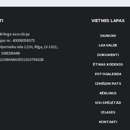
TI
VIETNES LAPAS
ērlinga asociācija
JAUNUMI
ijas nr.: 40008058075
LKA VALDE
iķernieku iela 121H, Rīga, LV-1021;
S SWEDBANK
DOKUMENTI
.: LV36HABA0551010794208
ĒTIKAS KODEKSS
FOTOGALERIJA
IZMĒĢINI PATS
KĒRLINGS
VISI SPĒLĒTĀJI
IZLASES
KONTAKTI