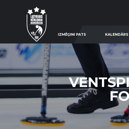
IZMĒĢINI PATS
KALENDĀRS
VENTSPI
FO