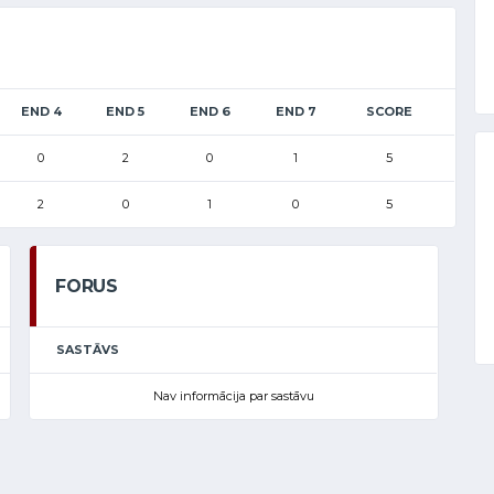
END 4
END 5
END 6
END 7
SCORE
0
2
0
1
5
2
0
1
0
5
FORUS
SASTĀVS
Nav informācija par sastāvu