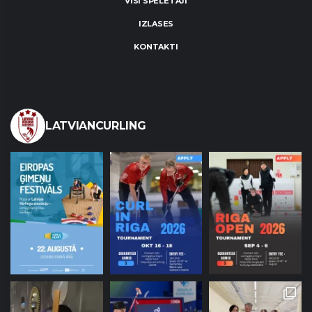
VISI SPĒLĒTĀJI
IZLASES
KONTAKTI
LATVIANCURLING