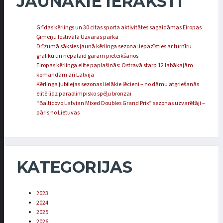
JAUNĀKIE IERAKSTI
Grīdas kērlings un 30 citas sporta aktivitātes sagaidāmas Eiropas
Ģimeņu festivālā Uzvaras parkā
Drīzumā sāksies jaunā kērlinga sezona: iepazīsties ar turnīru
grafiku un nepalaid garām pieteikšanos
Eiropas kērlinga elite paplašinās: Ostravā starp 12 labākajām
komandām arī Latvija
Kērlinga jubilejas sezonas lielākie lēcieni – no dāmu atgriešanās
elitē līdz paraolimpisko spēļu bronzai
“Balticovo Latvian Mixed Doubles Grand Prix” sezonas uzvarētāji –
pāris no Lietuvas
KATEGORIJAS
2023
2024
2025
2026