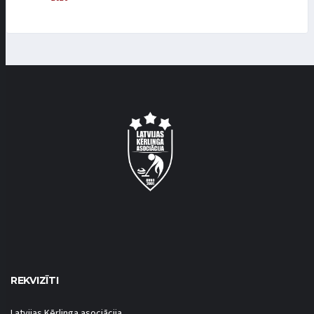
REKVIZĪTI
Latvijas Kērlinga asociācija