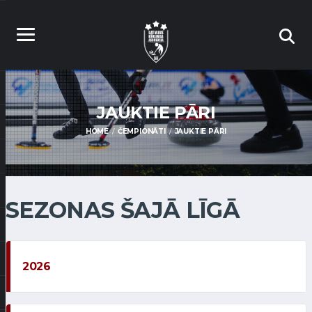
JAUKTIE PĀRI
HOME
ČEMPIONĀTI
JAUKTIE PĀRI
SEZONAS ŠAJĀ LĪGĀ
2026