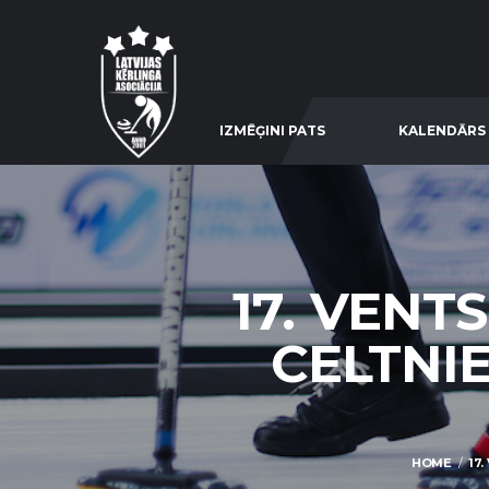
IZMĒĢINI PATS
KALENDĀRS
17. VENT
CELTNI
HOME
17