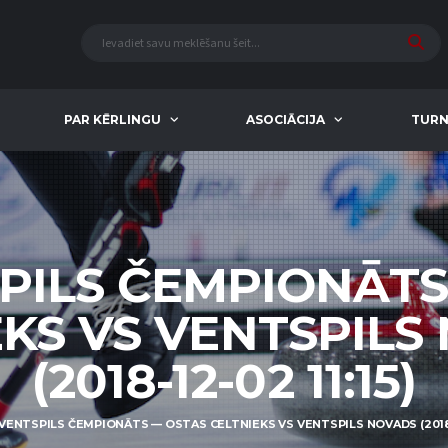
PAR KĒRLINGU
ASOCIĀCIJA
TURN
SPILS ČEMPIONĀT
EKS VS VENTSPILS
(2018-12-02 11:15)
. VENTSPILS ČEMPIONĀTS — OSTAS CELTNIEKS VS VENTSPILS NOVADS (2018-1