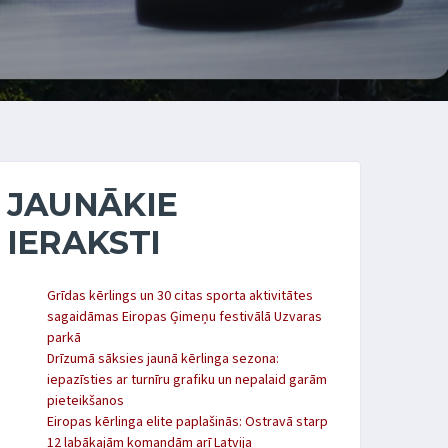
JAUNĀKIE
IERAKSTI
Grīdas kērlings un 30 citas sporta aktivitātes
sagaidāmas Eiropas Ģimeņu festivālā Uzvaras
parkā
Drīzumā sāksies jaunā kērlinga sezona:
iepazīsties ar turnīru grafiku un nepalaid garām
pieteikšanos
Eiropas kērlinga elite paplašinās: Ostravā starp
12 labākajām komandām arī Latvija