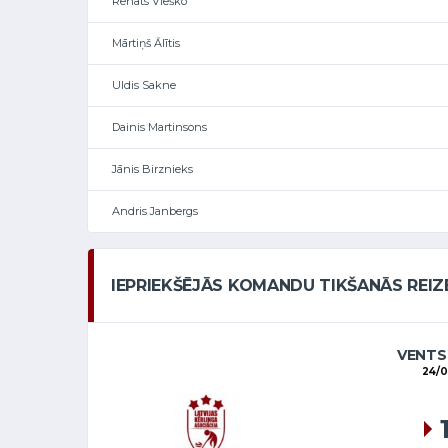
Renāts Vieško
Mārtiņš Ālītis
Uldis Sakne
Dainis Martinsons
Jānis Birznieks
Andris Janbergs
IEPRIEKŠĒJĀS KOMANDU TIKŠANĀS REIZ
VENTS
24/0