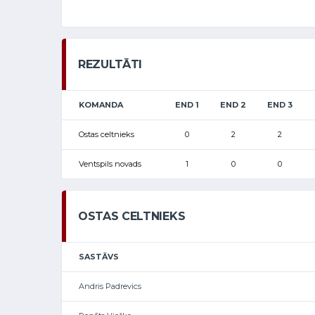
REZULTĀTI
KOMANDA
END 1
END 2
END 3
Ostas celtnieks
0
2
2
Ventspils novads
1
0
0
OSTAS CELTNIEKS
SASTĀVS
Andris Padrevics