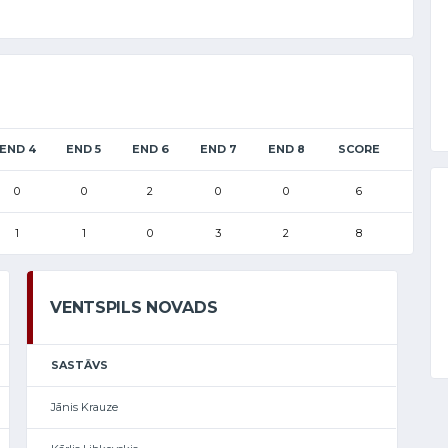
END 4
END 5
END 6
END 7
END 8
SCORE
0
0
2
0
0
6
1
1
0
3
2
8
VENTSPILS NOVADS
SASTĀVS
Jānis Krauze