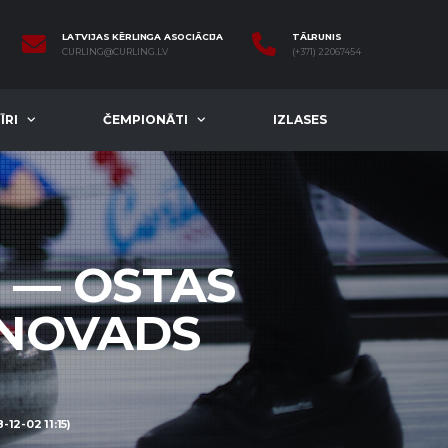
LATVIJAS KĒRLINGA ASOCIĀCIJA
TĀLRUNIS
CURLING@CURLING.LV
(+371) 22067454
ĪRI
ČEMPIONĀTI
IZLASES
S — OSTAS
 NOVADS
2-02 11:15)