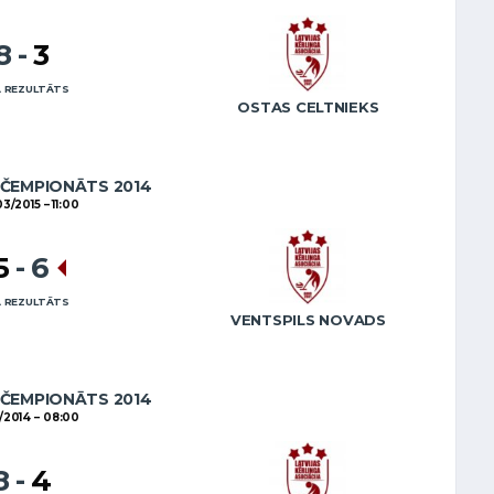
8
-
3
 REZULTĀTS
OSTAS CELTNIEKS
 ČEMPIONĀTS 2014
03/2015
11:00
5
-
6
 REZULTĀTS
VENTSPILS NOVADS
 ČEMPIONĀTS 2014
1/2014
08:00
8
-
4