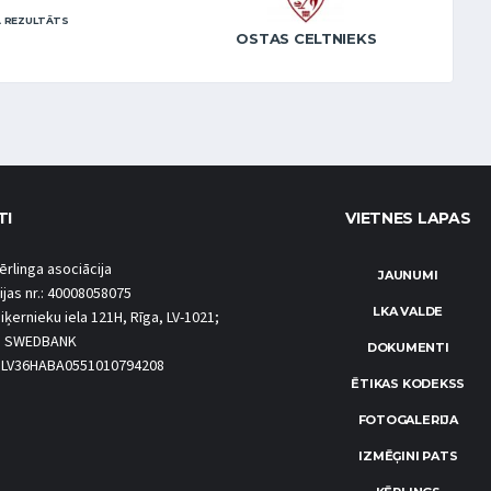
 REZULTĀTS
OSTAS CELTNIEKS
TI
VIETNES LAPAS
ērlinga asociācija
JAUNUMI
ijas nr.: 40008058075
LKA VALDE
iķernieku iela 121H, Rīga, LV-1021;
S SWEDBANK
DOKUMENTI
.: LV36HABA0551010794208
ĒTIKAS KODEKSS
FOTOGALERIJA
IZMĒĢINI PATS