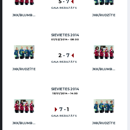
5
-
7
GALA REZULTĀTS
JKK/BLUMBERGA-BĒRZIŅA
JKK/RUDZĪTE
SIEVIETES 2014
01/02/2014
08:00
2
-
7
GALA REZULTĀTS
JKK/RUDZĪTE
JKK/BLUMBERGA-BĒRZIŅA
SIEVIETES 2014
19/01/2014
14:00
7
-
1
GALA REZULTĀTS
JKK/BLUMBERGA-BĒRZIŅA
JKK/RUDZĪTE