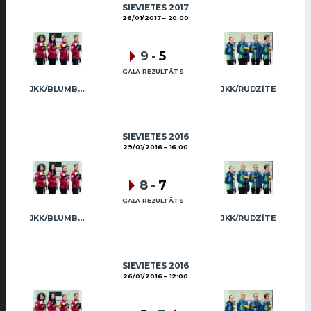
SIEVIETES 2017
26/01/2017
20:00
9
-
5
GALA REZULTĀTS
JKK/BLUMBERGA-BĒRZIŅA
JKK/RUDZĪTE
SIEVIETES 2016
29/01/2016
16:00
8
-
7
GALA REZULTĀTS
JKK/BLUMBERGA-BĒRZIŅA
JKK/RUDZĪTE
SIEVIETES 2016
26/01/2016
12:00