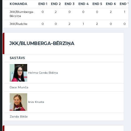
KOMANDA
END 1
END 2
END 3
END 4
END 5
END 6
END 7
JKK/Blumberga-
0
2
0
0
0
2
1
Bērziņa
JKK/Rudzīte
0
0
2
1
2
0
0
JKK/BLUMBERGA-BĒRZIŅA
SASTĀVS
Helma Gerda Bidiņa
Dace Munča
Ieva Krusta
Zanda Bikše