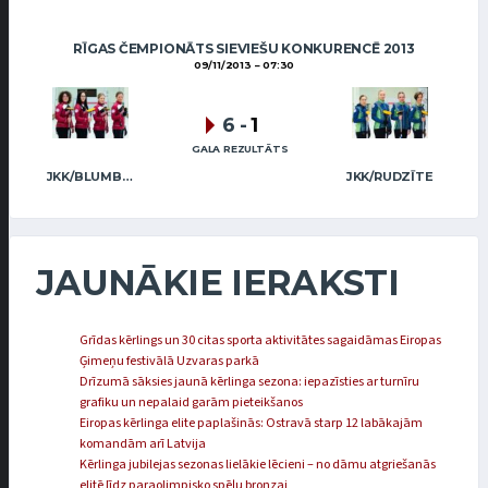
RĪGAS ČEMPIONĀTS SIEVIEŠU KONKURENCĒ 2013
09/11/2013
07:30
6
-
1
GALA REZULTĀTS
JKK/BLUMBERGA-BĒRZIŅA
JKK/RUDZĪTE
JAUNĀKIE IERAKSTI
Grīdas kērlings un 30 citas sporta aktivitātes sagaidāmas Eiropas
Ģimeņu festivālā Uzvaras parkā
Drīzumā sāksies jaunā kērlinga sezona: iepazīsties ar turnīru
grafiku un nepalaid garām pieteikšanos
Eiropas kērlinga elite paplašinās: Ostravā starp 12 labākajām
komandām arī Latvija
Kērlinga jubilejas sezonas lielākie lēcieni – no dāmu atgriešanās
elitē līdz paraolimpisko spēļu bronzai