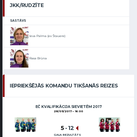
JKK/RUDZĪTE
SASTĀVS
Ieva Palma (ex Štauere)
Rasa Brūna
IEPRIEKŠĒJĀS KOMANDU TIKŠANĀS REIZES
EČ KVALIFIKĀCIJA SIEVIETĒM 2017
28/09/2017
16:00
5
-
12
GALA REZULTĀTS