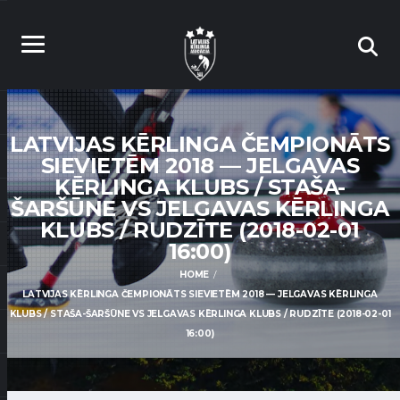
LATVIJAS KĒRLINGA ČEMPIONĀTS
SIEVIETĒM 2018 — JELGAVAS
KĒRLINGA KLUBS / STAŠA-
ŠARŠŪNE VS JELGAVAS KĒRLINGA
KLUBS / RUDZĪTE (2018-02-01
16:00)
HOME
LATVIJAS KĒRLINGA ČEMPIONĀTS SIEVIETĒM 2018 — JELGAVAS KĒRLINGA
KLUBS / STAŠA-ŠARŠŪNE VS JELGAVAS KĒRLINGA KLUBS / RUDZĪTE (2018-02-01
16:00)