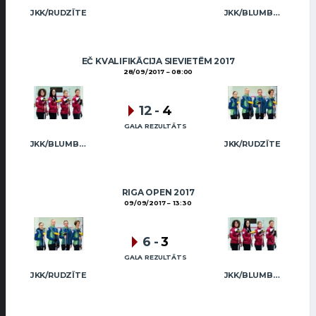
JKK/RUDZĪTE
JKK/BLUMBERGA-BĒRZIŅA
EČ KVALIFIKĀCIJA SIEVIETĒM 2017
28/09/2017
08:00
12
-
4
GALA REZULTĀTS
JKK/BLUMBERGA-BĒRZIŅA
JKK/RUDZĪTE
RIGA OPEN 2017
09/09/2017
13:30
6
-
3
GALA REZULTĀTS
JKK/RUDZĪTE
JKK/BLUMBERGA-BĒRZIŅA