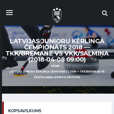
LATVIJAS JUNIORU KĒRLINGA
ČEMPIONĀTS 2018 —
TKK/BREMANE VS VKK/SALMIŅA
(2018-04-08 09:00)
HOME
LATVIJAS JUNIORU KĒRLINGA ČEMPIONĀTS 2018 — TKK/BREMANE VS
VKK/SALMIŅA (2018-04-08 09:00)
KOPSAVILKUMS