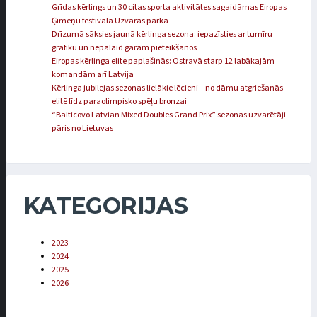
Grīdas kērlings un 30 citas sporta aktivitātes sagaidāmas Eiropas
Ģimeņu festivālā Uzvaras parkā
Drīzumā sāksies jaunā kērlinga sezona: iepazīsties ar turnīru
grafiku un nepalaid garām pieteikšanos
Eiropas kērlinga elite paplašinās: Ostravā starp 12 labākajām
komandām arī Latvija
Kērlinga jubilejas sezonas lielākie lēcieni – no dāmu atgriešanās
elitē līdz paraolimpisko spēļu bronzai
“Balticovo Latvian Mixed Doubles Grand Prix” sezonas uzvarētāji –
pāris no Lietuvas
KATEGORIJAS
2023
2024
2025
2026