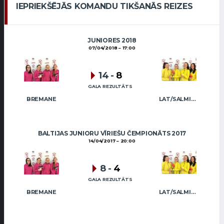
IEPRIEKŠĒJĀS KOMANDU TIKŠANĀS REIZES
JUNIORES 2018
07/04/2018
17:00
14
-
8
GALA REZULTĀTS
BREMANE
LAT/SALMIŅA
BALTIJAS JUNIORU VĪRIEŠU ČEMPIONĀTS 2017
14/04/2017
20:00
8
-
4
GALA REZULTĀTS
BREMANE
LAT/SALMIŅA