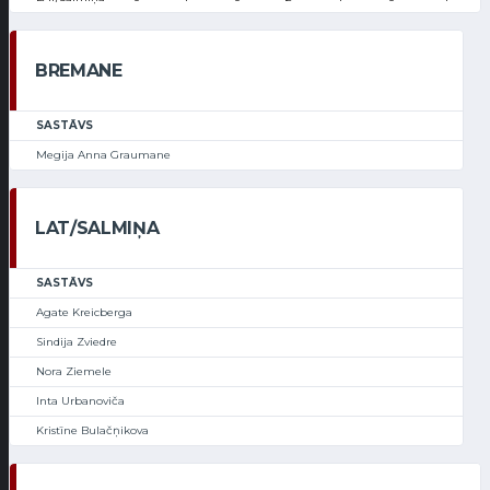
BREMANE
SASTĀVS
Megija Anna Graumane
LAT/SALMIŅA
SASTĀVS
Agate Kreicberga
Sindija Zviedre
Nora Ziemele
Inta Urbanoviča
Kristīne Bulačņikova