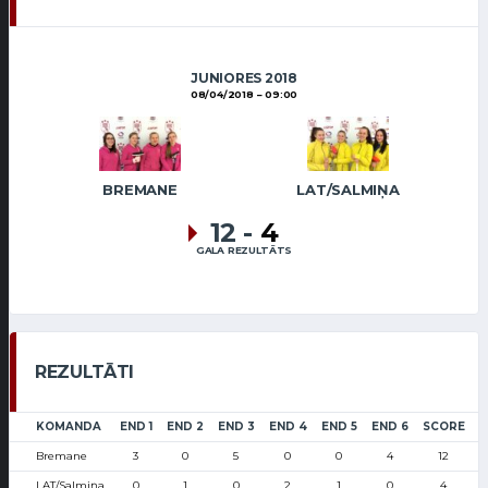
JUNIORES 2018
08/04/2018
09:00
BREMANE
LAT/SALMIŅA
12
-
4
GALA REZULTĀTS
REZULTĀTI
KOMANDA
END 1
END 2
END 3
END 4
END 5
END 6
SCORE
Bremane
3
0
5
0
0
4
12
LAT/Salmiņa
0
1
0
2
1
0
4