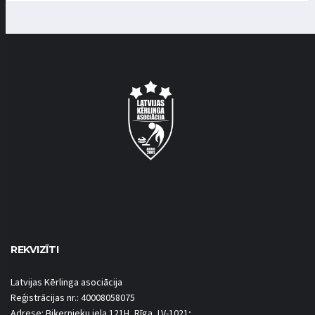
REKVIZĪTI
Latvijas Kērlinga asociācija
Reģistrācijas nr.: 40008058075
Adrese: Biķernieku iela 121H, Rīga, LV-1021;