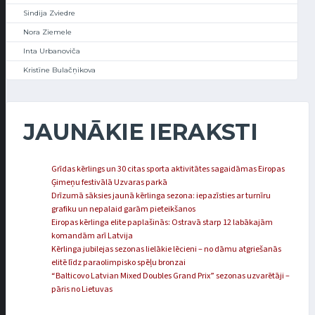
Sindija Zviedre
Nora Ziemele
Inta Urbanoviča
Kristīne Bulačņikova
JAUNĀKIE IERAKSTI
Grīdas kērlings un 30 citas sporta aktivitātes sagaidāmas Eiropas
Ģimeņu festivālā Uzvaras parkā
Drīzumā sāksies jaunā kērlinga sezona: iepazīsties ar turnīru
grafiku un nepalaid garām pieteikšanos
Eiropas kērlinga elite paplašinās: Ostravā starp 12 labākajām
komandām arī Latvija
Kērlinga jubilejas sezonas lielākie lēcieni – no dāmu atgriešanās
elitē līdz paraolimpisko spēļu bronzai
“Balticovo Latvian Mixed Doubles Grand Prix” sezonas uzvarētāji –
pāris no Lietuvas