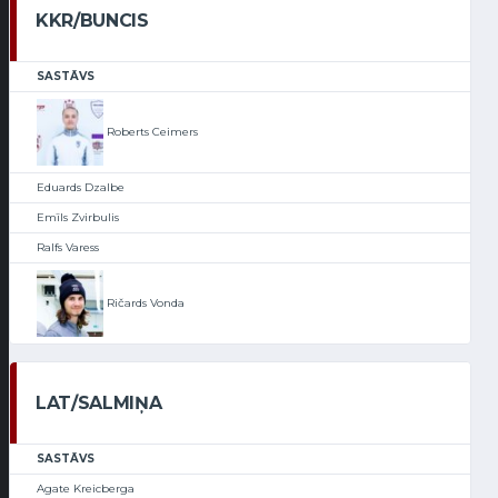
KKR/BUNCIS
SASTĀVS
Roberts Ceimers
Eduards Dzalbe
Emīls Zvirbulis
Ralfs Varess
Ričards Vonda
LAT/SALMIŅA
SASTĀVS
Agate Kreicberga