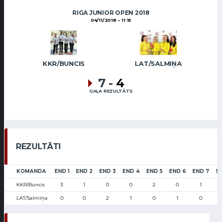
RIGA JUNIOR OPEN 2018
04/11/2018
11:15
KKR/BUNCIS
LAT/SALMIŅA
7
-
4
GALA REZULTĀTS
REZULTĀTI
KOMANDA
END 1
END 2
END 3
END 4
END 5
END 6
END 7
S
KKR/Buncis
3
1
0
0
2
0
1
LAT/Salmiņa
0
0
2
1
0
1
0