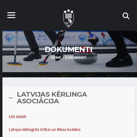
DOKUMENTI
HOME
DOKUMENTI
LATVIJAS KĒRLINGA
ASOCIĀCIJA
LKA statūti
Latvijas kērlingista rīcības un ētikas kodekss