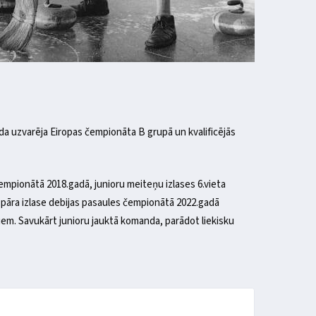
nda uzvarēja Eiropas čempionāta B grupā un kvalificējās
čempionātā 2018.gadā, junioru meiteņu izlases 6.vieta
tā pāra izlase debijas pasaules čempionātā 2022.gadā
em. Savukārt junioru jauktā komanda, parādot liekisku