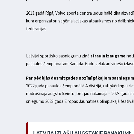
2013.gadā Rīgā, Volvo sporta centra ledus hallē tika aizva
kura organizatori saņēma lieliskas atsauksmes no dalībniek
federācijas
Latvijai sportisko sasniegumu ziņā
strauja izaugsme
noti
pasaules čempionātam Kanādā. Gadu vēlāk arī vīriešu izlase B
Par pēdējās desmitgades nozīmīgākajiem sasniegu
2022.gada pasaules čempionātā A divīzijā, ratiņkērlinga izl
nodrošināja augsto 5.vietu, bet jau nākamajā – 2023.gadā 
sniegumu 2023.gada
Eiropas Jaunatnes olimpiskajā festivā
LATVIJA IZLAŠU AUGSTĀKIE PANĀKUMI: