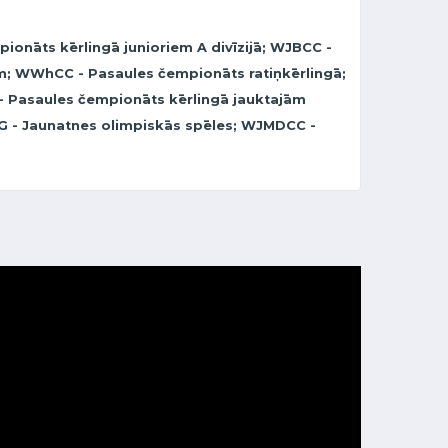
ionāts kērlingā junioriem A divīzijā; WJBCC -
em; WWhCC - Pasaules čempionāts ratiņkērlingā;
- Pasaules čempionāts kērlingā jauktajām
G - Jaunatnes olimpiskās spēles; WJMDCC -