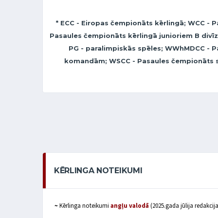
* ECC - Eiropas čempionāts kērlingā; WCC - P
Pasaules čempionāts kērlingā junioriem B divī
PG - paralimpiskās spēles; WWhMDCC - Pa
komandām; WSCC - Pasaules čempionāts sen
KĒRLINGA NOTEIKUMI
~
Kērlinga noteikumi
angļu valodā
(2025.gada jūlija redakcija