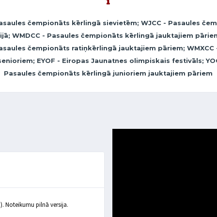
asaules čempionāts kērlingā sievietēm; WJCC - Pasaules čemp
zijā; WMDCC - Pasaules čempionāts kērlingā jauktajiem pāri
saules čempionāts ratiņkērlingā jauktajiem pāriem; WMXCC 
ioriem; EYOF - Eiropas Jaunatnes olimpiskais festivāls; YO
Pasaules čempionāts kērlingā junioriem jauktajiem pāriem
). Noteikumu pilnā versija.