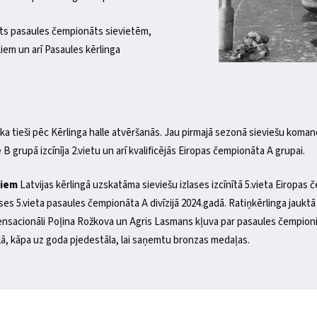
dīts pasaules čempionāts sievietēm,
iem un arī Pasaules kērlinga
ka tieši pēc Kērlinga halle atvēršanās. Jau pirmajā sezonā sieviešu koma
 grupā izcīnīja 2.vietu un arī kvalificējās Eiropas čempionāta A grupai.
miem
Latvijas kērlingā uzskatāma sieviešu izlases izcīnītā 5.vieta Eiropas 
ases 5.vieta pasaules čempionāta A divīzijā 2024.gadā. Ratiņkērlinga jauk
sensacionāli Poļina Rožkova un Agris Lasmans kļuva par pasaules čempioni
lā, kāpa uz goda pjedestāla, lai saņemtu bronzas medaļas.