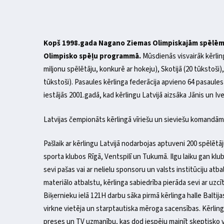
Kopš 1998.gada Nagano Ziemas Olimpiskajām spēlēm k
Olimpisko spēļu programmā.
Mūsdienās visvairāk kērlin
miljonu spēlētāju, konkurē ar hokeju), Skotijā (20 tūkstoši)
tūkstoši). Pasaules kērlinga federācija apvieno 64 pasaules 
iestājās 2001.gadā, kad kērlingu Latvijā aizsāka Jānis un Iv
Latvijas čempionāts kērlingā vīriešu un sieviešu komandām
Pašlaik ar kērlingu Latvijā nodarbojas aptuveni 200 spēlētā
sporta klubos Rīgā, Ventspilī un Tukumā. Ilgu laiku gan kl
sevi pašas vai ar nelielu sponsoru un valsts institūciju atb
materiālo atbalstu, kērlinga sabiedrība pierāda sevi ar uzc
Biķernieku ielā 121H darbu sāka pirmā kērlinga halle Baltijas
virkne vietēja un starptautiska mēroga sacensības. Kērlings
preses un TV uzmanību, kas dod iespēju mainīt skeptisko vi