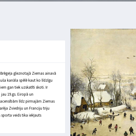
ra Brēgeļa gleznotajā Ziemas ainavā
uša kanāla spēlē kaut ko līdzīgu
m gan tiek uzskatīti skoti. Ir
 jau 19.gs. Eiropā un
 sacensībām līdz pirmajām Ziemas
ēja Zviedriju un Franciju triju
 sporta veids tika iekļauts