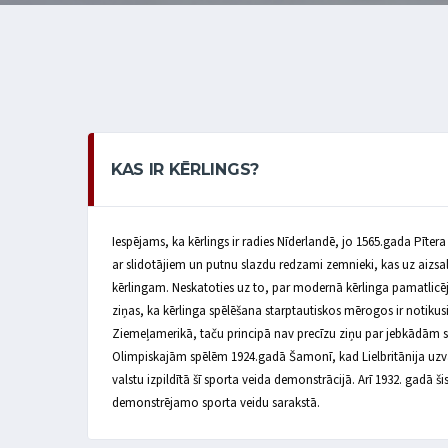
KAS IR KĒRLINGS?
Iespējams, ka kērlings ir radies Nīderlandē, jo 1565.gada Pīte
ar slidotājiem un putnu slazdu redzami zemnieki, kas uz aizsal
kērlingam. Neskatoties uz to, par modernā kērlinga pamatlicējie
ziņas, ka kērlinga spēlēšana starptautiskos mērogos ir notikusi
Ziemeļamerikā, taču principā nav precīzu ziņu par jebkādām
Olimpiskajām spēlēm 1924.gadā Šamonī, kad Lielbritānija uzvar
valstu izpildītā šī sporta veida demonstrācijā. Arī 1932. gadā šis
demonstrējamo sporta veidu sarakstā.