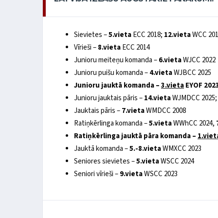
Sievietes –
5.vieta
ECC 2018;
12.vieta
WCC 2010
Vīrieši –
8.vieta
ECC 2014
Junioru meiteņu komanda –
6.vieta
WJCC 2022
Junioru puišu komanda –
4.vieta
WJBCC 2025
Junioru jauktā komanda –
3.vieta
EYOF
202
Junioru jauktais pāris –
14.vieta
WJMDCC 2025
Jauktais pāris –
7.vieta
WMDCC 2008
Ratiņkērlinga komanda –
5.vieta
WWhCC 2024,
Ratiņkērlinga jauktā pāra komanda –
1.viet
Jauktā komanda –
5.-8.vieta
WMXCC 2023
Seniores sievietes –
5.vieta
WSCC 2024
Seniori vīrieši –
9.vieta
WSCC 2023