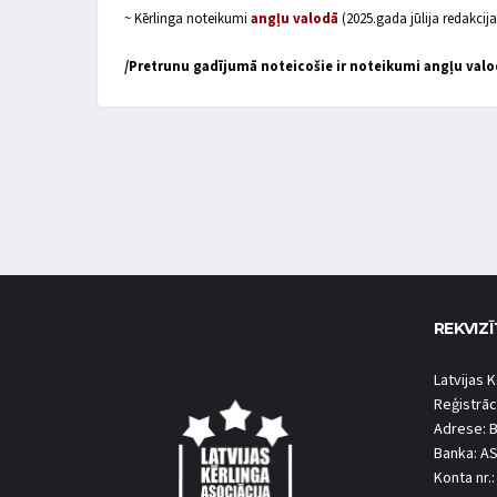
~ Kērlinga noteikumi
angļu valodā
(2025.gada jūlija redakci
/Pretrunu gadījumā noteicošie ir noteikumi angļu valo
REKVIZĪ
Latvijas K
Reģistrāc
Adrese: B
Banka: A
Konta nr