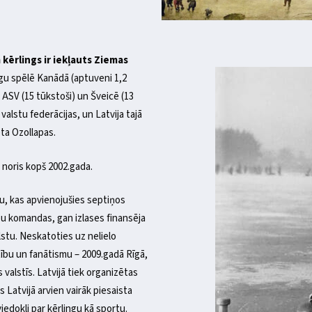
ērlings ir iekļauts Ziemas
gu spēlē Kanādā (aptuveni 1,2
, ASV (15 tūkstoši) un Šveicē (13
valstu federācijas, un Latvija tajā
eta Ozollapas.
 noris kopš 2002.gada.
ju, kas apvienojušies septiņos
ubu komandas, gan izlases finansēja
alstu. Neskatoties uz nelielo
ītību un fanātismu – 2009.gadā Rīgā,
 valstīs. Latvijā tiek organizētas
 Latvijā arvien vairāk piesaista
edokli par kērlingu kā sportu.