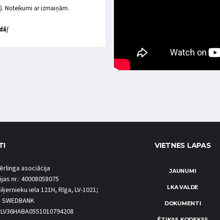
ja). Noteikumi ar izmaiņām.
dā/
TI
VIETNES LAPAS
ērlinga asociācija
JAUNUMI
ijas nr.: 40008058075
LKA VALDE
iķernieku iela 121H, Rīga, LV-1021;
S SWEDBANK
DOKUMENTI
.: LV36HABA0551010794208
ĒTIKAS KODEKSS