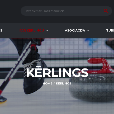
S
PAR KĒRLINGU
ASOCIĀCIJA
TURN
KĒRLINGS
HOME
KĒRLINGS