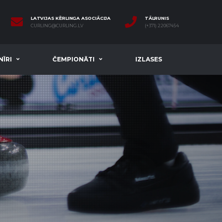
LATVIJAS KĒRLINGA ASOCIĀCIJA
TĀLRUNIS
CURLING@CURLING.LV
(+371) 22067454
ĪRI
ČEMPIONĀTI
IZLASES