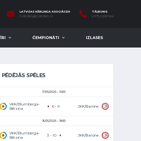
LATVIJAS KĒRLINGA ASOCIĀCIJA
TĀLRUNIS
CURLING@CURLING.LV
(+371) 22067454
ĪRI
ČEMPIONĀTI
IZLASES
PĒDĒJĀS SPĒLES
17/05/2026
10:00
VKK/Blumberga-
JKK/Barone
6
-
9
Bērziņa
16/05/2026
18:00
VKK/Blumberga-
JKK/Barone
3
-
10
Bērziņa