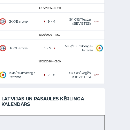
16/05/2026
09:30
SK OB/Regža
JKK/Barone
9
-
4
(SIEVIETES)
15/05/2026
17:00
VKK/Blumberga-
JKK/Barone
5
-
7
Bērziņa
15/05/2026
09:00
VKK/Blumberga-
SK OB/Regža
7
-
6
Bērziņa
(SIEVIETES)
LATVIJAS UN PASAULES KĒRLINGA
KALENDĀRS