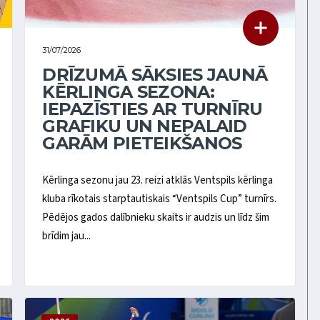
31/07/2026
DRĪZUMĀ SĀKSIES JAUNĀ
KĒRLINGA SEZONA:
IEPAZĪSTIES AR TURNĪRU
GRAFIKU UN NEPALAID
GARĀM PIETEIKŠANOS
Kērlinga sezonu jau 23. reizi atklās Ventspils kērlinga
kluba rīkotais starptautiskais “Ventspils Cup” turnīrs.
Pēdējos gados dalībnieku skaits ir audzis un līdz šim
brīdim jau...