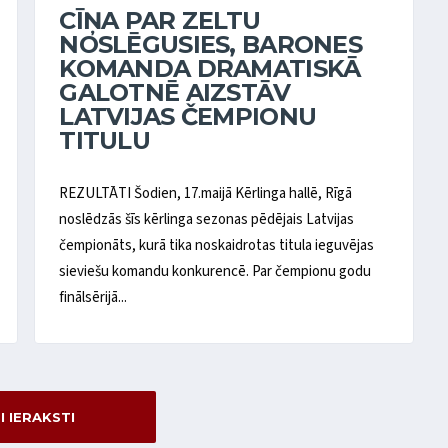
CĪŅA PAR ZELTU
NOSLĒGUSIES, BARONES
KOMANDA DRAMATISKĀ
GALOTNĒ AIZSTĀV
LATVIJAS ČEMPIONU
TITULU
REZULTĀTI Šodien, 17.maijā Kērlinga hallē, Rīgā
noslēdzās šīs kērlinga sezonas pēdējais Latvijas
čempionāts, kurā tika noskaidrotas titula ieguvējas
sieviešu komandu konkurencē. Par čempionu godu
finālsērijā...
SI IERAKSTI