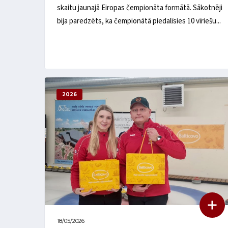
skaitu jaunajā Eiropas čempionāta formātā. Sākotnēji
bija paredzēts, ka čempionātā piedalīsies 10 vīriešu...
2026
18/05/2026