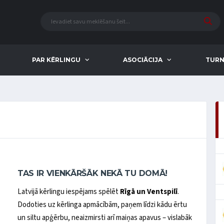
PAR KĒRLINGU
ASOCIĀCIJA
TURN
TAS IR VIENKĀRŠĀK NEKĀ TU DOMĀ!
Latvijā kērlingu iespējams spēlēt
Rīgā un Ventspilī
.
Dodoties uz kērlinga apmācībām, paņem līdzi kādu ērtu
un siltu apģērbu, neaizmirsti arī maiņas apavus – vislabāk