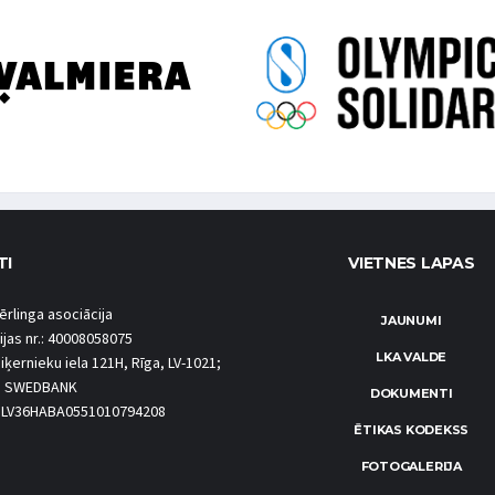
TI
VIETNES LAPAS
ērlinga asociācija
JAUNUMI
ijas nr.: 40008058075
LKA VALDE
iķernieku iela 121H, Rīga, LV-1021;
S SWEDBANK
DOKUMENTI
.: LV36HABA0551010794208
ĒTIKAS KODEKSS
FOTOGALERIJA