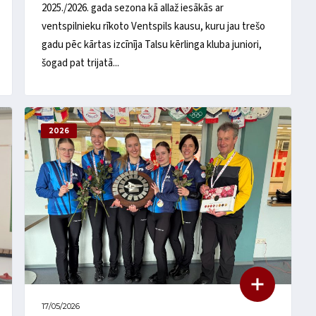
2025./2026. gada sezona kā allaž iesākās ar
ventspilnieku rīkoto Ventspils kausu, kuru jau trešo
gadu pēc kārtas izcīnīja Talsu kērlinga kluba juniori,
šogad pat trijatā...
2026
17/05/2026