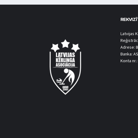
REKVIZĪ
Latvijas K
Reģistrāc
Adrese: B
Banka: A
Konta nr