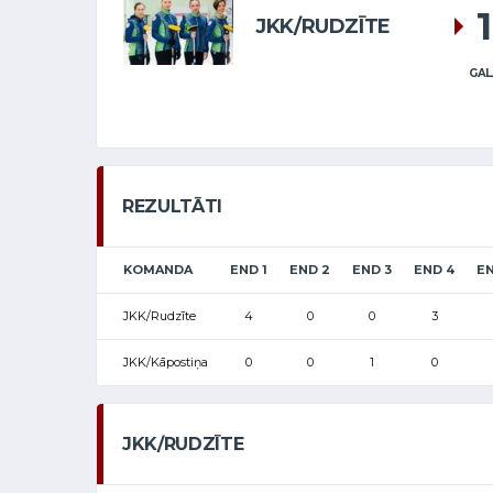
JKK/RUDZĪTE
GAL
REZULTĀTI
KOMANDA
END 1
END 2
END 3
END 4
EN
JKK/Rudzīte
4
0
0
3
JKK/Kāpostiņa
0
0
1
0
JKK/RUDZĪTE