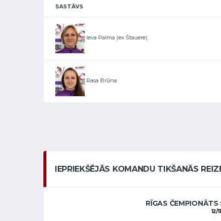
SASTĀVS
Ieva Palma (ex Štauere)
Rasa Brūna
IEPRIEKŠĒJĀS KOMANDU TIKŠANĀS REIZ
RĪGAS ČEMPIONĀTS 
12/1