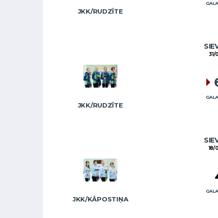
GALA
JKK/RUDZĪTE
SIE
31/
GALA
JKK/RUDZĪTE
SIE
18/
GALA
JKK/KĀPOSTIŅA