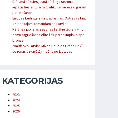
Drīzumā sāksies jaunā kērlinga sezona:
iepazīsties ar turnīru grafiku un nepalaid garām
pieteikšanos
Eiropas kērlinga elite paplašinās: Ostravā starp
12 labākajām komandām arī Latvija
Kērlinga jubilejas sezonas lielākie lēcieni – no
dāmu atgriešanās elitē līdz paraolimpisko spēļu
bronzai
“Balticovo Latvian Mixed Doubles Grand Prix”
sezonas uzvarētāji – pāris no Lietuvas
KATEGORIJAS
2023
2024
2025
2026