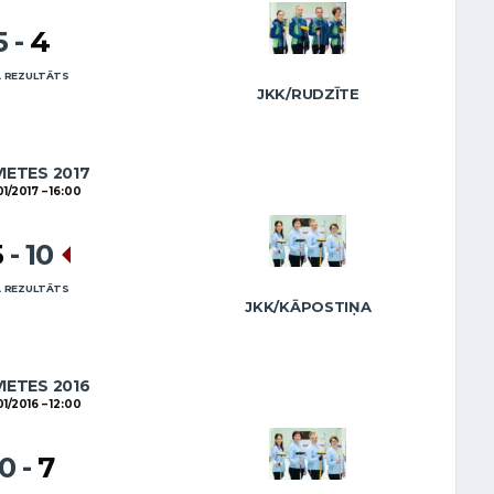
5
-
4
 REZULTĀTS
JKK/RUDZĪTE
VIETES 2017
01/2017
16:00
5
-
10
 REZULTĀTS
JKK/KĀPOSTIŅA
VIETES 2016
01/2016
12:00
10
-
7