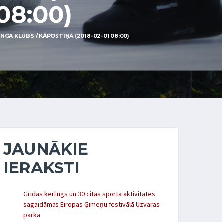
08:00)
GA KLUBS / KĀPOSTIŅA (2018-02-01 08:00)
JAUNĀKIE
IERAKSTI
Grīdas kērlings un 30 citas sporta aktivitātes
sagaidāmas Eiropas Ģimeņu festivālā Uzvaras
parkā