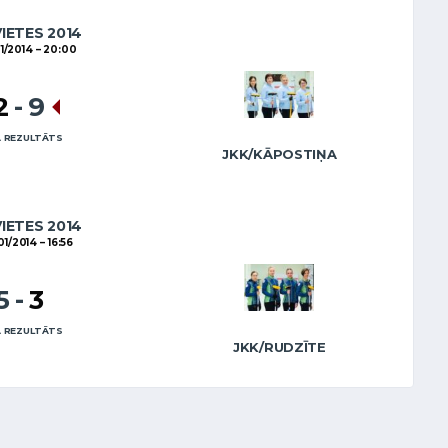
VIETES 2014
1/2014
20:00
2
-
9
 REZULTĀTS
JKK/KĀPOSTIŅA
VIETES 2014
01/2014
16:56
5
-
3
 REZULTĀTS
JKK/RUDZĪTE