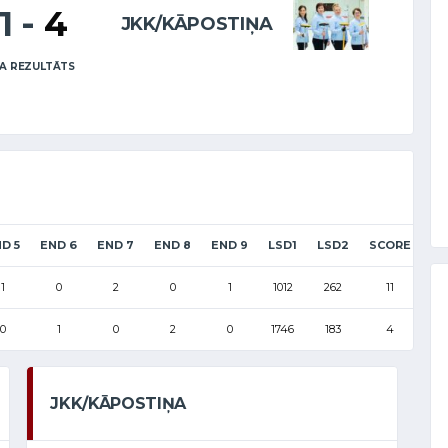
11
-
4
JKK/KĀPOSTIŅA
A REZULTĀTS
D 5
END 6
END 7
END 8
END 9
LSD1
LSD2
SCORE
1
0
2
0
1
1012
262
11
0
1
0
2
0
1746
183
4
JKK/KĀPOSTIŅA