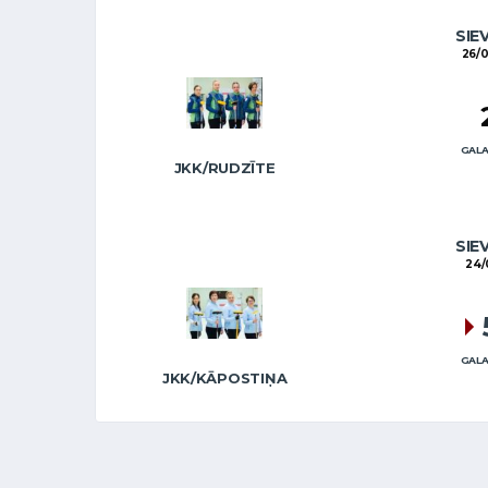
SIE
26/0
GALA
JKK/RUDZĪTE
SIE
24/
GALA
JKK/KĀPOSTIŅA