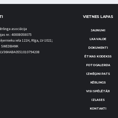
TI
VIETNES LAPAS
ērlinga asociācija
JAUNUMI
ijas nr.: 40008058075
LKA VALDE
iķernieku iela 121H, Rīga, LV-1021;
S SWEDBANK
DOKUMENTI
.: LV36HABA0551010794208
ĒTIKAS KODEKSS
FOTOGALERIJA
IZMĒĢINI PATS
KĒRLINGS
VISI SPĒLĒTĀJI
IZLASES
KONTAKTI