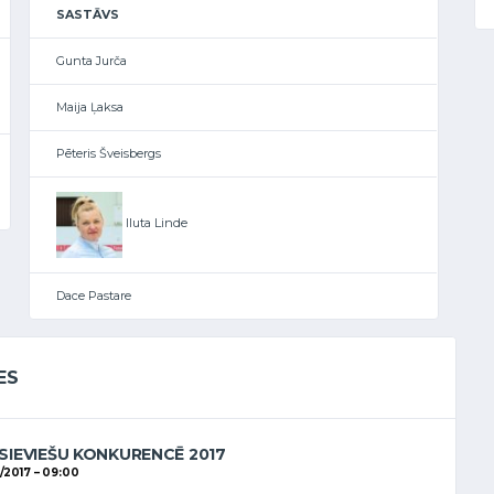
SASTĀVS
Gunta Jurča
Maija Ļaksa
Pēteris Šveisbergs
Iluta Linde
Dace Pastare
ES
SIEVIEŠU KONKURENCĒ 2017
1/2017
09:00