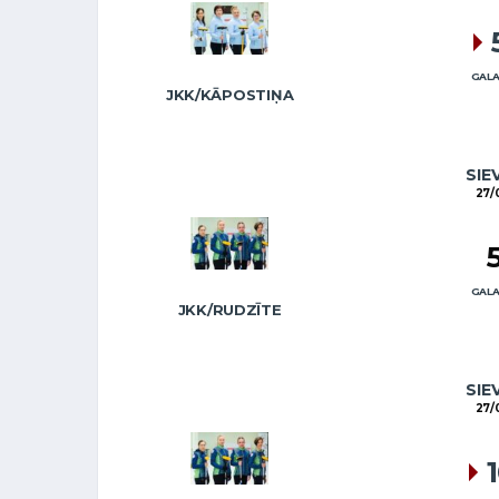
GALA
JKK/KĀPOSTIŅA
SIE
27/
GALA
JKK/RUDZĪTE
SIE
27/