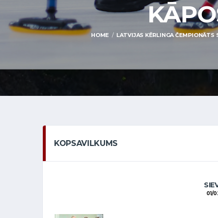
KĀPOS
HOME
LATVIJAS KĒRLINGA ČEMPIONĀTS S
KOPSAVILKUMS
SIE
01/0