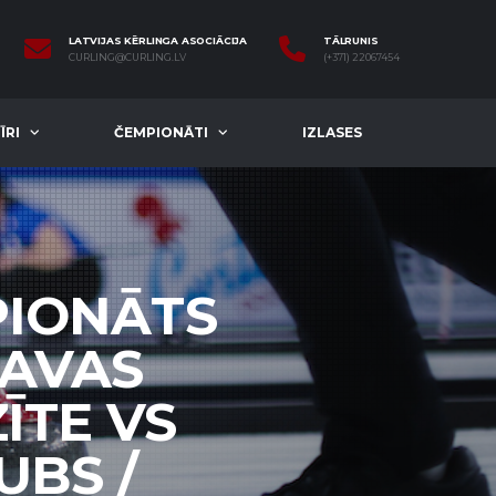
LATVIJAS KĒRLINGA ASOCIĀCIJA
TĀLRUNIS
CURLING@CURLING.LV
(+371) 22067454
ĪRI
ČEMPIONĀTI
IZLASES
PIONĀTS
GAVAS
ĪTE VS
UBS /