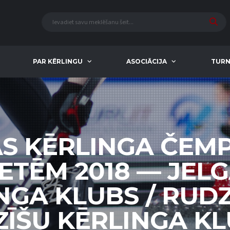
PAR KĒRLINGU
ASOCIĀCIJA
TURN
AS KĒRLINGA ČEM
IETĒM 2018 — JEL
NGA KLUBS / RUDZ
ĪŠU KĒRLINGA KL