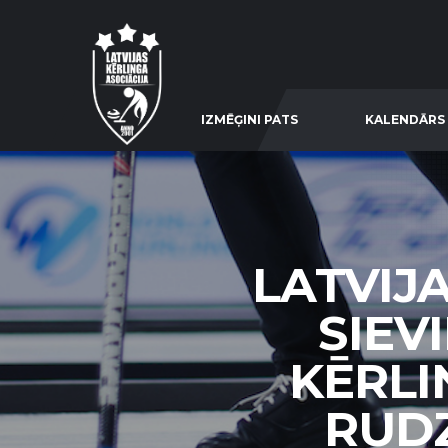
IZMĒĢINI PATS
KALENDĀRS
LATVIJ
SIEV
KĒRLI
RUDZ