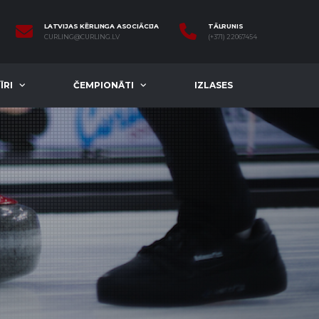
LATVIJAS KĒRLINGA ASOCIĀCIJA
TĀLRUNIS
CURLING@CURLING.LV
(+371) 22067454
ĪRI
ČEMPIONĀTI
IZLASES