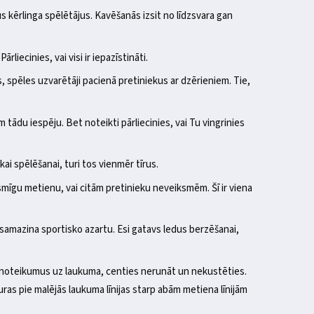
tus kērlinga spēlētājus. Kavēšanās izsit no līdzsvara gan
iecinies, vai visi ir iepazīstināti.
s, spēles uzvarētāji pacienā pretiniekus ar dzērieniem. Tie,
 tādu iespēju. Bet noteikti pārliecinies, vai Tu vingrinies
ikai spēlēšanai, turi tos vienmēr tīrus.
smīgu metienu, vai citām pretinieku neveiksmēm. Šī ir viena
s samazina sportisko azartu. Esi gatavs ledus berzēšanai,
ās noteikumus uz laukuma, centies nerunāt un nekustēties.
uras pie malējās laukuma līnijas starp abām metiena līnijām