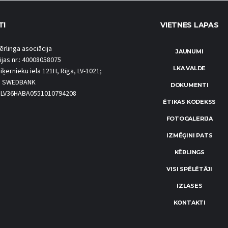
TI
VIETNES LAPAS
ērlinga asociācija
JAUNUMI
ijas nr.: 40008058075
LKA VALDE
iķernieku iela 121H, Rīga, LV-1021;
S SWEDBANK
DOKUMENTI
.: LV36HABA0551010794208
ĒTIKAS KODEKSS
FOTOGALERIJA
IZMĒĢINI PATS
KĒRLINGS
VISI SPĒLĒTĀJI
IZLASES
KONTAKTI