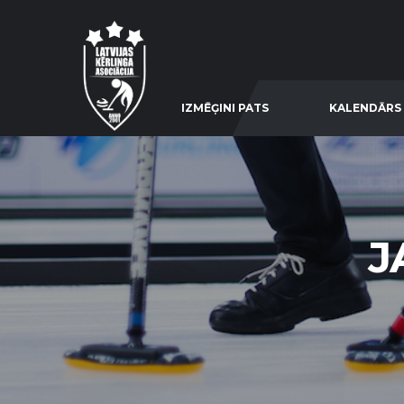
IZMĒĢINI PATS
KALENDĀRS
J