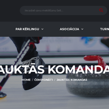
PAR KĒRLINGU
ASOCIĀCIJA
TURN
AUKTĀS KOMAND
HOME
ČEMPIONĀTI
JAUKTĀS KOMANDAS