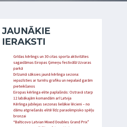
JAUNĀKIE
IERAKSTI
Grīdas kērlings un 30 citas sporta aktivitātes
sagaidāmas Eiropas Ģimeņu festivālā Uzvaras
parkā
Drīzumā sāksies jaunā kērlinga sezona:
iepazīsties ar turnīru grafiku un nepalaid garām
pieteikšanos
Eiropas kērlinga elite paplašinās: Ostravā starp
12 labākajām komandām arī Latvija
Kērlinga jubilejas sezonas lielākie lēcieni – no
dāmu atgriešanās elitē līdz paraolimpisko spēļu
bronzai
“Balticovo Latvian Mixed Doubles Grand Prix”