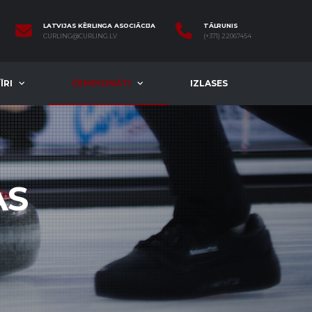
LATVIJAS KĒRLINGA ASOCIĀCIJA
TĀLRUNIS
CURLING@CURLING.LV
(+371) 22067454
ĪRI
ČEMPIONĀTI
IZLASES
AS