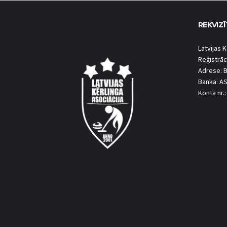
REKVIZĪ
Latvijas K
Reģistrāc
Adrese: B
Banka: A
Konta nr