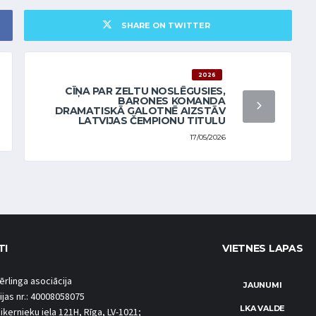
SHARE ON TWITTER
2026
CĪŅA PAR ZELTU NOSLĒGUSIES,
BARONES KOMANDA
DRAMATISKĀ GALOTNĒ AIZSTĀV
LATVIJAS ČEMPIONU TITULU
17/05/2026
TI
VIETNES LAPAS
ērlinga asociācija
JAUNUMI
ijas nr.: 40008058075
LKA VALDE
iķernieku iela 121H, Rīga, LV-1021;