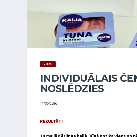
2026
INDIVIDUĀLAIS Č
NOSLĒDZIES
14/05/2026
REZULTĀTI
10.maijā Kērlinga hallē, Rīgā notika viens no 