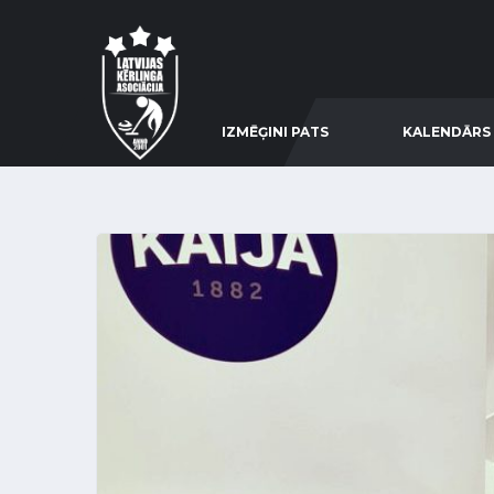
IZMĒĢINI PATS
KALENDĀRS