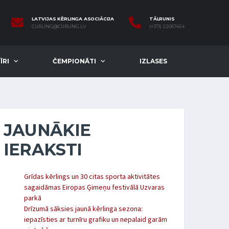
LATVIJAS KĒRLINGA ASOCIĀCIJA
TĀLRUNIS
CURLING@CURLING.LV
(+371) 22067454
ĪRI
ČEMPIONĀTI
IZLASES
JAUNĀKIE
IERAKSTI
Grīdas kērlings un 30 citas sporta aktivitātes
sagaidāmas Eiropas Ģimeņu festivālā Uzvaras
parkā
Drīzumā sāksies jaunā kērlinga sezona:
iepazīsties ar turnīru grafiku un nepalaid garām