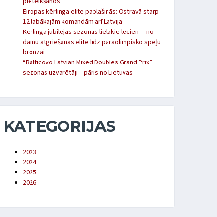
pieteikšanos
Eiropas kērlinga elite paplašinās: Ostravā starp
12 labākajām komandām arī Latvija
Kērlinga jubilejas sezonas lielākie lēcieni – no
dāmu atgriešanās elitē līdz paraolimpisko spēļu
bronzai
“Balticovo Latvian Mixed Doubles Grand Prix”
sezonas uzvarētāji – pāris no Lietuvas
KATEGORIJAS
2023
2024
2025
2026