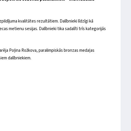
ildījuma kvalitātes rezultātiem. Dalībnieki līdzīgi kā
cas metienu sesijas. Dalībnieki tika sadalīti trīs kategorijās
varēja Poļina Rožkova, paralimpiskās bronzas medaļas
isiem dalībniekiem.