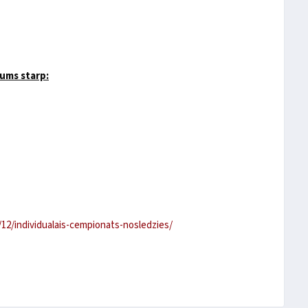
jums starp:
5/12/individualais-cempionats-nosledzies/