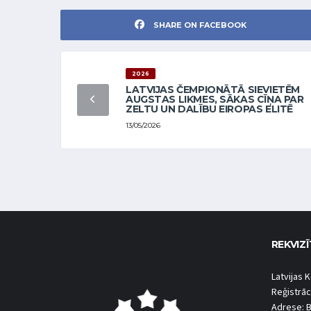
SHARE ON FACEBOOK
2026
LATVIJAS ČEMPIONĀTĀ SIEVIETĒM
AUGSTAS LIKMES, SĀKAS CĪŅA PAR
ZELTU UN DALĪBU EIROPAS ELITĒ
13/05/2026
REKVIZĪ
Latvijas K
Reģistrāc
Adrese: B