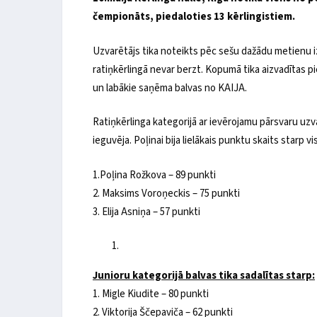
čempionāts
, piedaloties 13 kērlingistiem.
Uzvarētājs tika noteikts pēc sešu dažādu metienu izp
ratiņkērlingā nevar berzt. Kopumā tika aizvadītas pie
un labākie saņēma balvas no KAIJA.
Ratiņkērlinga kategorijā ar ievērojamu pārsvaru uz
ieguvēja. Poļinai bija lielākais punktu skaits starp v
1.Poļina Rožkova – 89 punkti
2. Maksims Voroņeckis – 75 punkti
3. Elija Asniņa – 57 punkti
Junioru kategorijā balvas tika sadalītas starp:
1. Migle Kiudite – 80 punkti
2. Viktorija Ščepaviča – 62 punkti