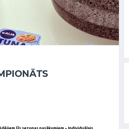
EMPIONĀTS
pēdējiem šīs sezonas pasākumiem – Individuālais