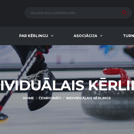
PAR KĒRLINGU
ASOCIĀCIJA
TURN
IVIDUĀLAIS KĒRL
HOME
ČEMPIONĀTI
INDIVIDUĀLAIS KĒRLINGS