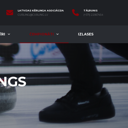
LATVIJAS KĒRLINGA ASOCIĀCIJA
TĀLRUNIS
CURLING@CURLING.LV
(+371) 22067454
ĪRI
ČEMPIONĀTI
IZLASES
INGS