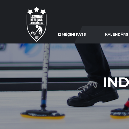
IZMĒĢINI PATS
KALENDĀRS
IND