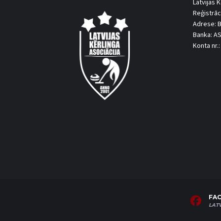
Latvijas K
Reģistrāc
Adrese: B
Banka: A
Konta nr
FA
LAT