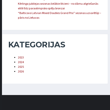
Kērlinga jubilejas sezonas lielākie lēcieni – no dāmu atgriešanās
elitē līdz paraolimpisko spēļu bronzai
“Balticovo Latvian Mixed Doubles Grand Prix” sezonas uzvarētāji –
pāris no Lietuvas
KATEGORIJAS
2023
2024
2025
2026