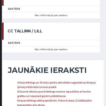
SASTĀVS
Nav informācija par sastāvu
CC TALLINN / LILL
SASTĀVS
Nav informācija par sastāvu
JAUNĀKIE IERAKSTI
Grīdas kērlings un 30 citas sporta aktivitātes sagaidāmas Eiropas
Ģimeņu festivālā Uzvaras parkā
Drīzumā sāksies jaunā kērlinga sezona: iepazīsties ar turnīru
grafiku un nepalaid garām pieteikšanos
Eiropas kērlinga elite paplašinās: Ostravā starp 12 labākajām
komandām arī Latvija