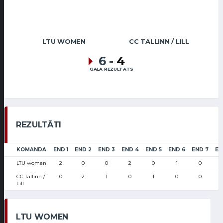
LTU WOMEN
CC TALLINN / LILL
6
-
4
GALA REZULTĀTS
REZULTĀTI
KOMANDA
END 1
END 2
END 3
END 4
END 5
END 6
END 7
EN
LTU women
2
0
0
2
0
1
0
CC Tallinn /
0
2
1
0
1
0
0
Lill
LTU WOMEN