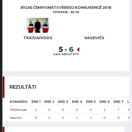
RĪGAS ČEMPIONĀTS VĪRIEŠU KONKURENCĒ 2018
17/11/2018
20:30
TKK/VAIVODS
VASEVIČS
5
-
6
GALA REZULTĀTS
REZULTĀTI
KOMANDA
END 1
END 2
END 3
END 4
END 5
END 6
END 7
LS
TKK/Vaivods
2
0
0
0
0
2
1
18
Vasevičs
0
2
2
1
1
0
0
18