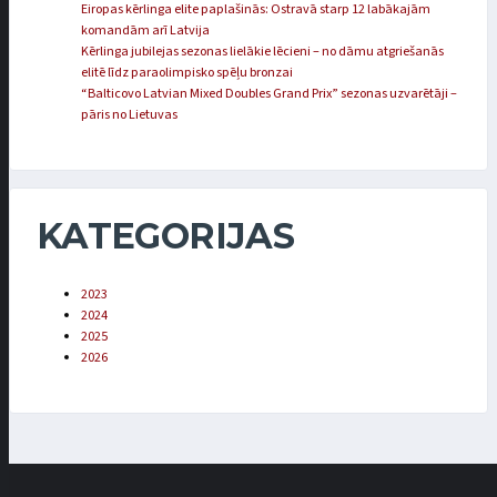
Eiropas kērlinga elite paplašinās: Ostravā starp 12 labākajām
komandām arī Latvija
Kērlinga jubilejas sezonas lielākie lēcieni – no dāmu atgriešanās
elitē līdz paraolimpisko spēļu bronzai
“Balticovo Latvian Mixed Doubles Grand Prix” sezonas uzvarētāji –
pāris no Lietuvas
KATEGORIJAS
2023
2024
2025
2026