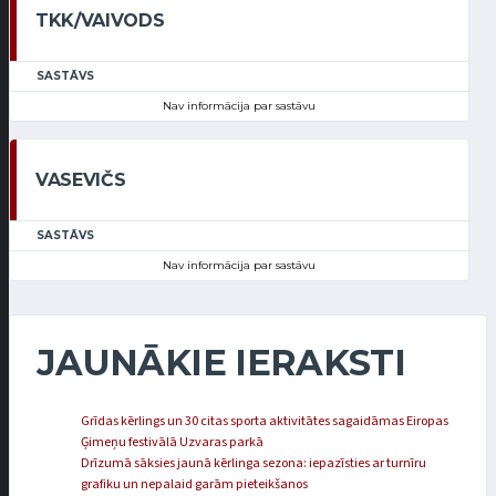
TKK/VAIVODS
SASTĀVS
Nav informācija par sastāvu
VASEVIČS
SASTĀVS
Nav informācija par sastāvu
JAUNĀKIE IERAKSTI
Grīdas kērlings un 30 citas sporta aktivitātes sagaidāmas Eiropas
Ģimeņu festivālā Uzvaras parkā
Drīzumā sāksies jaunā kērlinga sezona: iepazīsties ar turnīru
grafiku un nepalaid garām pieteikšanos