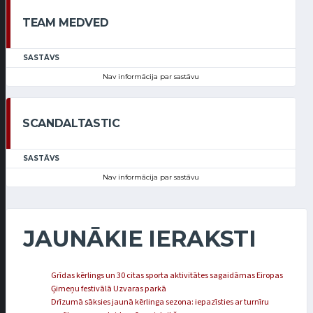
TEAM MEDVED
SASTĀVS
Nav informācija par sastāvu
SCANDALTASTIC
SASTĀVS
Nav informācija par sastāvu
JAUNĀKIE IERAKSTI
Grīdas kērlings un 30 citas sporta aktivitātes sagaidāmas Eiropas
Ģimeņu festivālā Uzvaras parkā
Drīzumā sāksies jaunā kērlinga sezona: iepazīsties ar turnīru