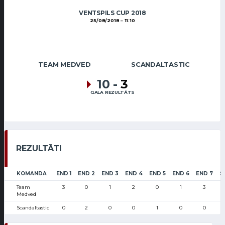
VENTSPILS CUP 2018
25/08/2018
11:10
TEAM MEDVED
SCANDALTASTIC
10
-
3
GALA REZULTĀTS
REZULTĀTI
KOMANDA
END 1
END 2
END 3
END 4
END 5
END 6
END 7
S
Team
3
0
1
2
0
1
3
Medved
Scandaltastic
0
2
0
0
1
0
0