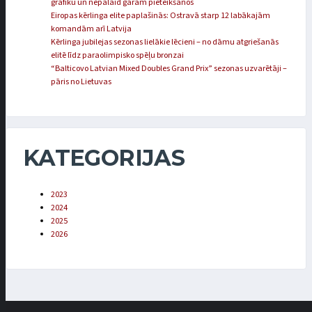
grafiku un nepalaid garām pieteikšanos
Eiropas kērlinga elite paplašinās: Ostravā starp 12 labākajām
komandām arī Latvija
Kērlinga jubilejas sezonas lielākie lēcieni – no dāmu atgriešanās
elitē līdz paraolimpisko spēļu bronzai
“Balticovo Latvian Mixed Doubles Grand Prix” sezonas uzvarētāji –
pāris no Lietuvas
KATEGORIJAS
2023
2024
2025
2026