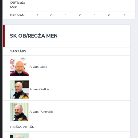
OB/Regža
Men
BREMAŅI
1
0
1
0
1
0
3
SK OB/REGŽA MEN
SASTĀVS
Aivars Lācis
Aivars Gulbis
Aivars Purmalis
EINĀRS VILCĀNS