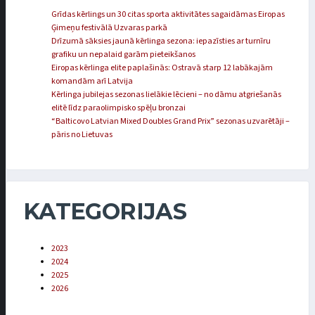
Grīdas kērlings un 30 citas sporta aktivitātes sagaidāmas Eiropas
Ģimeņu festivālā Uzvaras parkā
Drīzumā sāksies jaunā kērlinga sezona: iepazīsties ar turnīru
grafiku un nepalaid garām pieteikšanos
Eiropas kērlinga elite paplašinās: Ostravā starp 12 labākajām
komandām arī Latvija
Kērlinga jubilejas sezonas lielākie lēcieni – no dāmu atgriešanās
elitē līdz paraolimpisko spēļu bronzai
“Balticovo Latvian Mixed Doubles Grand Prix” sezonas uzvarētāji –
pāris no Lietuvas
KATEGORIJAS
2023
2024
2025
2026