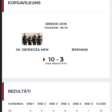
KOPSAVILKUMS
SENIORI 2018
11/02/2018
08:30
SK OB/REGŽA MEN
BREMAŅI
10
-
3
GALA REZULTĀTS
REZULTĀTI
KOMANDA
END 1
END 2
END 3
END 4
END 5
END 6
SCORE
SK
0
3
0
6
0
1
10