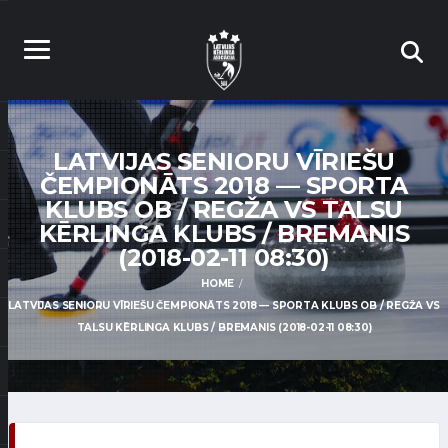
LATVIJAS SENIORU VĪRIEŠU
ČEMPIONĀTS 2018 — SPORTA
KLUBS OB / REGŽA VS TALSU
KĒRLINGA KLUBS / BREMANIS
(2018-02-11 08:30)
HOME
LATVIJAS SENIORU VĪRIEŠU ČEMPIONĀTS 2018 — SPORTA KLUBS OB / REGŽA VS
TALSU KĒRLINGA KLUBS / BREMANIS (2018-02-11 08:30)