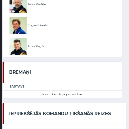
Jānis Rēdlihs
Edgars Linužs
Ansis Regža
BREMAŅI
SASTĀVS
Nav informācija par sastāvu
IEPRIEKŠĒJĀS KOMANDU TIKŠANĀS REIZES