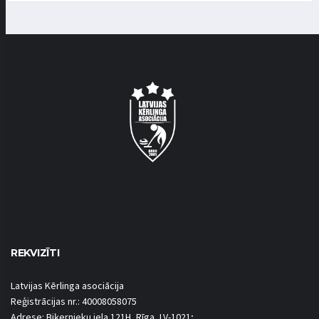
REKVIZĪTI
Latvijas Kērlinga asociācija
Reģistrācijas nr.: 40008058075
Adrese: Biķernieku iela 121H, Rīga, LV-1021;