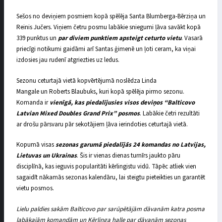
Sešos no deviņiem posmiem kopā spēlēja Santa Blumberga-Bērziņa un
Reinis Jučers. Viņiem četru posmu labākie sniegumi ļāva savākt kopā
339 punktus un
par diviem punktiem apsteigt ceturto vietu
. Vasarā
priecīgi notikumi gaidāmi arī Santas ģimenē un ļoti ceram, ka viņai
izdosies jau rudenī atgriezties uz ledus.
Sezonu ceturtajā vietā kopvērtējumā noslēdza Linda
Mangale un Roberts Blaubuks, kuri kopā spēlēja pirmo sezonu.
Komanda ir
vienīgā, kas piedalījusies visos deviņos “Balticovo
Latvian Mixed Doubles Grand Prix” posmos
. Labākie četri rezultāti
ar drošu pārsvaru pār sekotājiem ļāva ierindoties ceturtajā vietā.
Kopumā visas
sezonas garumā piedalījās 24 komandas no Latvijas,
Lietuvas un Ukrainas
. Šis ir vienas dienas turnīrs jaukto pāru
disciplīnā, kas ieguvis popularitāti kērlingistu vidū. Tāpēc atliek vien
sagaidīt nākamās sezonas kalendāru, lai steigtu pieteikties un garantēt
vietu posmos.
Lielu paldies sakām Balticovo par sarūpētājām dāvanām katra posma
labākajām komandām un Kērlinga halle par dāvanām sezonas