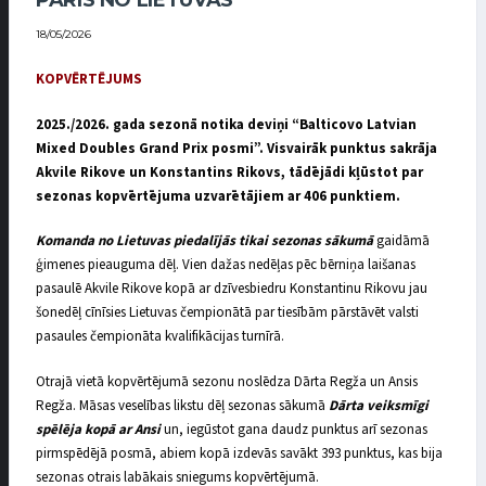
PĀRIS NO LIETUVAS
18/05/2026
KOPVĒRTĒJUMS
2025./2026. gada sezonā notika deviņi “Balticovo Latvian
Mixed Doubles Grand Prix posmi”. Visvairāk punktus sakrāja
Akvile Rikove un Konstantins Rikovs, tādējādi kļūstot par
sezonas kopvērtējuma uzvarētājiem ar 406 punktiem.
Komanda no Lietuvas piedalījās tikai sezonas sākumā
gaidāmā
ģimenes pieauguma dēļ. Vien dažas nedēļas pēc bērniņa laišanas
pasaulē Akvile Rikove kopā ar dzīvesbiedru Konstantinu Rikovu jau
šonedēļ cīnīsies Lietuvas čempionātā par tiesībām pārstāvēt valsti
pasaules čempionāta kvalifikācijas turnīrā.
Otrajā vietā kopvērtējumā sezonu noslēdza Dārta Regža un Ansis
Regža. Māsas veselības likstu dēļ sezonas sākumā
Dārta veiksmīgi
spēlēja kopā ar Ansi
un, iegūstot gana daudz punktus arī sezonas
pirmspēdējā posmā, abiem kopā izdevās savākt 393 punktus, kas bija
sezonas otrais labākais sniegums kopvērtējumā.