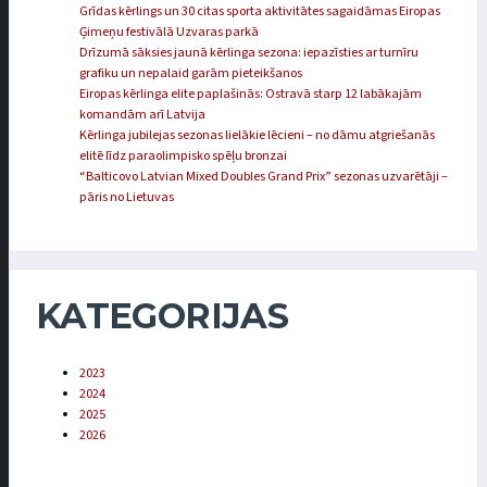
Grīdas kērlings un 30 citas sporta aktivitātes sagaidāmas Eiropas
Ģimeņu festivālā Uzvaras parkā
Drīzumā sāksies jaunā kērlinga sezona: iepazīsties ar turnīru
grafiku un nepalaid garām pieteikšanos
Eiropas kērlinga elite paplašinās: Ostravā starp 12 labākajām
komandām arī Latvija
Kērlinga jubilejas sezonas lielākie lēcieni – no dāmu atgriešanās
elitē līdz paraolimpisko spēļu bronzai
“Balticovo Latvian Mixed Doubles Grand Prix” sezonas uzvarētāji –
pāris no Lietuvas
KATEGORIJAS
2023
2024
2025
2026