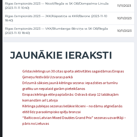
Rīgas čempionāts 2023 — Nicoll/Regža vs SK OB/Dompalma-Linuža
11/11/2023
(2023-11-11 10:40)
Rīgas čempionāts 2023 — JKK/Kāpostiņa vs KKR/Barone (2023-11-10
10/11/2023
18:40)
Rīgas čempionāts 2023 — VKK/Blumberga-Bērziņa vs SK OB/Regža
10/11/2023
(2023-11-10 18:40)
JAUNĀKIE IERAKSTI
Grīdas kērlings un 30 citas sporta aktivitātes sagaidāmas Eiropas
Ģimeņu festivālā Uzvaras parkā
Drīzumā sāksies jaunā kērlinga sezona: iepazīsties ar turnīru
grafiku un nepalaid garām pieteikšanos
Eiropas kērlinga elite paplašinās: Ostravā starp 12 labākajām
komandām arī Latvija
Kērlinga jubilejas sezonas lielākie lēcieni – no dāmu atgriešanās
elitē līdz paraolimpisko spēļu bronzai
“Balticovo Latvian Mixed Doubles Grand Prix” sezonas uzvarētāji –
pāris no Lietuvas