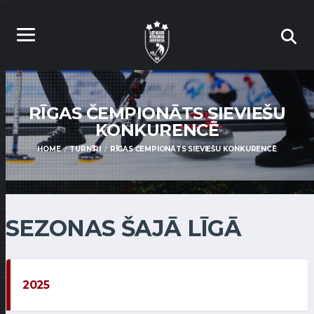
RĪGAS ČEMPIONĀTS SIEVIEŠU
KONKURENCĒ
HOME
TURNĪRI
RĪGAS ČEMPIONĀTS SIEVIEŠU KONKURENCĒ
SEZONAS ŠAJĀ LĪGĀ
2025