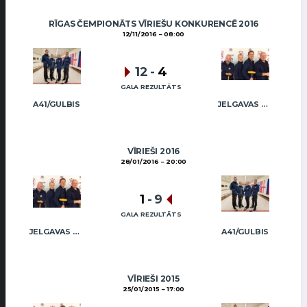
RĪGAS ČEMPIONĀTS VĪRIEŠU KONKURENCĒ 2016
12/11/2016
08:00
12
-
4
GALA REZULTĀTS
A41/GULBIS
JELGAVAS KĒRLINGA KLUBS / RĒDLIHS
VĪRIEŠI 2016
28/01/2016
20:00
1
-
9
GALA REZULTĀTS
JELGAVAS KĒRLINGA KLUBS / RĒDLIHS
A41/GULBIS
VĪRIEŠI 2015
25/01/2015
17:00