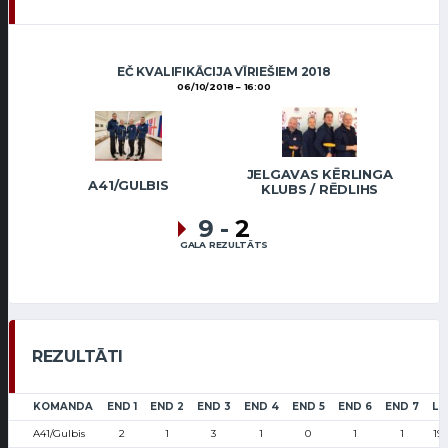
EČ KVALIFIKĀCIJA VĪRIEŠIEM 2018
06/10/2018
16:00
JELGAVAS KĒRLINGA
A41/GULBIS
KLUBS / RĒDLIHS
9
-
2
GALA REZULTĀTS
REZULTĀTI
KOMANDA
END 1
END 2
END 3
END 4
END 5
END 6
END 7
LS
A41/Gulbis
2
1
3
1
0
1
1
19