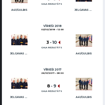
GALA REZULTĀTS
A41/GULBIS
JELGAVAS KĒRLINGA KLUBS / RĒDLIHS
VĪRIEŠI 2018
02/02/2018
12:00
3
-
10
GALA REZULTĀTS
JELGAVAS KĒRLINGA KLUBS / RĒDLIHS
A41/GULBIS
VĪRIEŠI 2017
26/01/2017
08:00
8
-
9
GALA REZULTĀTS
JELGAVAS KĒRLINGA KLUBS / RĒDLIHS
A41/GULBIS