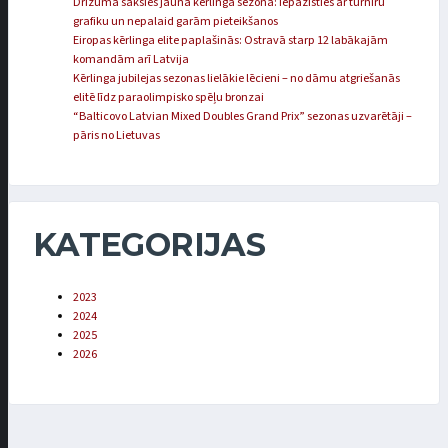
Drīzumā sāksies jaunā kērlinga sezona: iepazīsties ar turnīru
grafiku un nepalaid garām pieteikšanos
Eiropas kērlinga elite paplašinās: Ostravā starp 12 labākajām
komandām arī Latvija
Kērlinga jubilejas sezonas lielākie lēcieni – no dāmu atgriešanās
elitē līdz paraolimpisko spēļu bronzai
“Balticovo Latvian Mixed Doubles Grand Prix” sezonas uzvarētāji –
pāris no Lietuvas
KATEGORIJAS
2023
2024
2025
2026