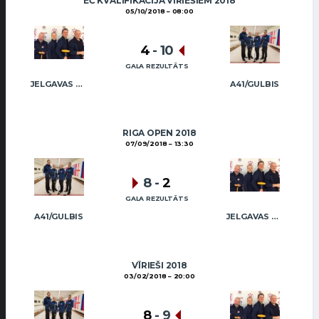
EČ KVALIFIKĀCIJA VĪRIEŠIEM 2018
05/10/2018
08:00
4
-
10
GALA REZULTĀTS
JELGAVAS KĒRLINGA KLUBS / RĒDLIHS
A41/GULBIS
RIGA OPEN 2018
07/09/2018
13:30
8
-
2
GALA REZULTĀTS
A41/GULBIS
JELGAVAS KĒRLINGA KLUBS / RĒDLIHS
VĪRIEŠI 2018
03/02/2018
20:00
8
-
9