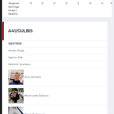
Jelgavas
0
0
0
0
2
0
0
61
kērlinga
klubs /
Rēdlihs
A41/GULBIS
SASTĀVS
Ainārs Ālups
Ilgonis Zīds
Mārtiņš Smelters
Artis Zentelis
Normunds Šaršūns