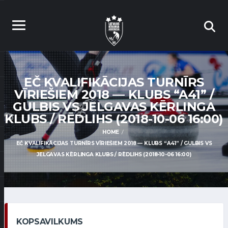
EČ KVALIFIKĀCIJAS TURNĪRS
VĪRIEŠIEM 2018 — KLUBS “A41” /
GULBIS VS JELGAVAS KĒRLINGA
KLUBS / RĒDLIHS (2018-10-06 16:00)
HOME
EČ KVALIFIKĀCIJAS TURNĪRS VĪRIEŠIEM 2018 — KLUBS “A41” / GULBIS VS
JELGAVAS KĒRLINGA KLUBS / RĒDLIHS (2018-10-06 16:00)
KOPSAVILKUMS