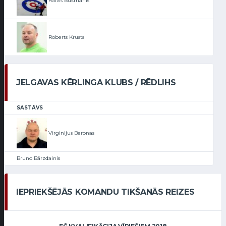
Raivis Bušmanis
Roberts Krusts
JELGAVAS KĒRLINGA KLUBS / RĒDLIHS
SASTĀVS
Virginijus Baronas
Bruno Bārzdainis
IEPRIEKŠĒJĀS KOMANDU TIKŠANĀS REIZES