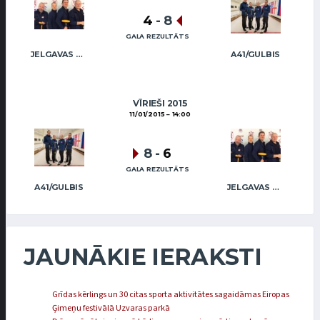
4
-
8
GALA REZULTĀTS
JELGAVAS KĒRLINGA KLUBS / RĒDLIHS
A41/GULBIS
VĪRIEŠI 2015
11/01/2015
14:00
8
-
6
GALA REZULTĀTS
A41/GULBIS
JELGAVAS KĒRLINGA KLUBS / RĒDLIHS
JAUNĀKIE IERAKSTI
Grīdas kērlings un 30 citas sporta aktivitātes sagaidāmas Eiropas
Ģimeņu festivālā Uzvaras parkā