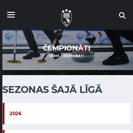
ČEMPIONĀTI
HOME
ČEMPIONĀTI
SEZONAS ŠAJĀ LĪGĀ
2026