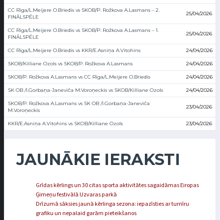
CC Rīga/L.Meijere O.Briedis vs SKOB/P. Rožkova A.Lasmans – 2.
25/04/2026
FINĀLSPĒLE
CC Rīga/L.Meijere O.Briedis vs SKOB/P. Rožkova A.Lasmans – 1.
25/04/2026
FINĀLSPĒLE
CC Rīga/L.Meijere O.Briedis vs KKR/E.Asniņa A.Vitohins
24/04/2026
SKOB/Killiane Ozols vs SKOB/P. Rožkova A.Lasmans
24/04/2026
SKOB/P. Rožkova A.Lasmans vs CC Rīga/L.Meijere O.Briedis
24/04/2026
SK OB /I.Gorbaņa-Janeviča M.Voroņeckis vs SKOB/Killiane Ozols
24/04/2026
SKOB/P. Rožkova A.Lasmans vs SK OB /I.Gorbaņa-Janeviča
23/04/2026
M.Voroņeckis
KKR/E.Asniņa A.Vitohins vs SKOB/Killiane Ozols
23/04/2026
JAUNĀKIE IERAKSTI
Grīdas kērlings un 30 citas sporta aktivitātes sagaidāmas Eiropas
Ģimeņu festivālā Uzvaras parkā
Drīzumā sāksies jaunā kērlinga sezona: iepazīsties ar turnīru
grafiku un nepalaid garām pieteikšanos