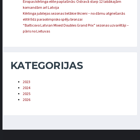
Eiropas kērlinga elite paplašinās: Ostravā starp 12 labākajām
komandām arī Latvija
Kērlinga jubilejas sezonas lielākie lēcieni – no dāmu atgriešanās
elitē līdz paraolimpisko spēļu bronzai
“Balticovo Latvian Mixed Doubles Grand Prix” sezonas uzvarētāji –
pāris no Lietuvas
KATEGORIJAS
2023
2024
2025
2026