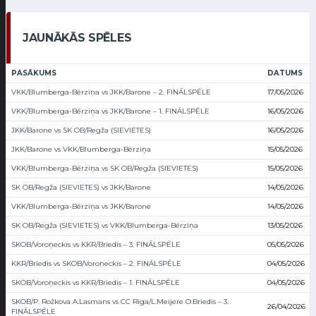
JAUNĀKĀS SPĒLES
PASĀKUMS
DATUMS
VKK/Blumberga-Bērziņa vs JKK/Barone – 2. FINĀLSPĒLE
17/05/2026
VKK/Blumberga-Bērziņa vs JKK/Barone – 1. FINĀLSPĒLE
16/05/2026
JKK/Barone vs SK OB/Regža (SIEVIETES)
16/05/2026
JKK/Barone vs VKK/Blumberga-Bērziņa
15/05/2026
VKK/Blumberga-Bērziņa vs SK OB/Regža (SIEVIETES)
15/05/2026
SK OB/Regža (SIEVIETES) vs JKK/Barone
14/05/2026
VKK/Blumberga-Bērziņa vs JKK/Barone
14/05/2026
SK OB/Regža (SIEVIETES) vs VKK/Blumberga-Bērziņa
13/05/2026
SKOB/Voroņeckis vs KKR/Briedis – 3. FINĀLSPĒLE
05/05/2026
KKR/Briedis vs SKOB/Voroņeckis – 2. FINĀLSPĒLE
04/05/2026
SKOB/Voroņeckis vs KKR/Briedis – 1. FINĀLSPĒLE
04/05/2026
SKOB/P. Rožkova A.Lasmans vs CC Rīga/L.Meijere O.Briedis – 3.
26/04/2026
FINĀLSPĒLE