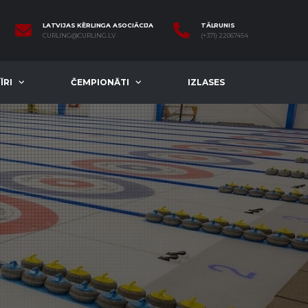
LATVIJAS KĒRLINGA ASOCIĀCIJA
TĀLRUNIS
CURLING@CURLING.LV
(+371) 22067454
ĪRI
ČEMPIONĀTI
IZLASES