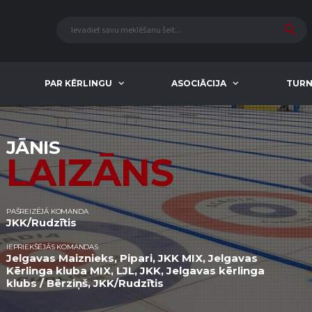
PAR KĒRLINGU
ASOCIĀCIJA
TURN
JĀNIS
LAIZĀNS
PAŠREIZĒJĀ KOMANDA
JKK/Rudzītis
IEPRIEKŠĒJĀS KOMANDAS
Jelgavas Maiznieks, Pipari, JKK MIX, Jelgavas
Kērlinga kluba MIX, LJL, JKK, Jelgavas kērlinga
klubs / Bērziņš, JKK/Rudzītis