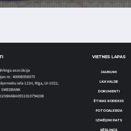
TI
VIETNES LAPAS
ērlinga asociācija
JAUNUMI
ijas nr.: 40008058075
LKA VALDE
iķernieku iela 121H, Rīga, LV-1021;
S SWEDBANK
DOKUMENTI
.: LV36HABA0551010794208
ĒTIKAS KODEKSS
FOTOGALERIJA
IZMĒĢINI PATS
KĒRLINGS