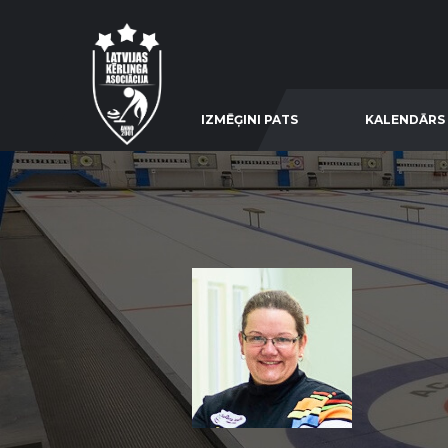
IZMĒĢINI PATS
KALENDĀRS