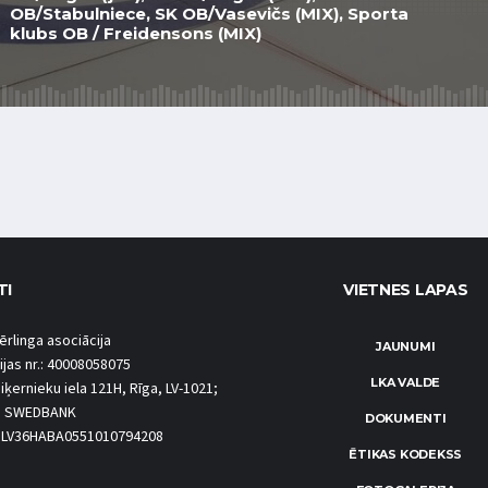
OB/Stabulniece, SK OB/Vasevičs (MIX), Sporta
klubs OB / Freidensons (MIX)
TI
VIETNES LAPAS
ērlinga asociācija
JAUNUMI
ijas nr.: 40008058075
LKA VALDE
iķernieku iela 121H, Rīga, LV-1021;
S SWEDBANK
DOKUMENTI
.: LV36HABA0551010794208
ĒTIKAS KODEKSS