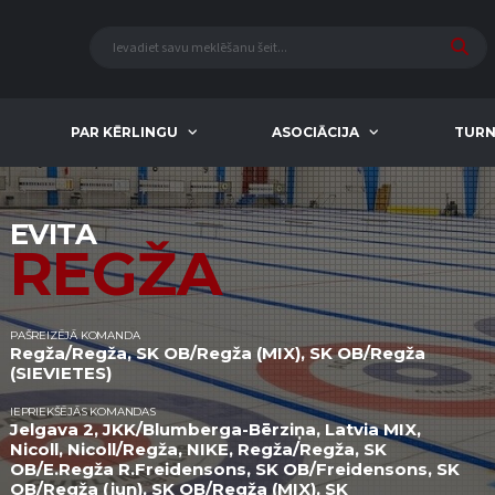
PAR KĒRLINGU
ASOCIĀCIJA
TURN
EVITA
REGŽA
PAŠREIZĒJĀ KOMANDA
Regža/Regža, SK OB/Regža (MIX), SK OB/Regža
(SIEVIETES)
IEPRIEKŠĒJĀS KOMANDAS
Jelgava 2, JKK/Blumberga-Bērziņa, Latvia MIX,
Nicoll, Nicoll/Regža, NIKE, Regža/Regža, SK
OB/E.Regža R.Freidensons, SK OB/Freidensons, SK
OB/Regža (jun), SK OB/Regža (MIX), SK