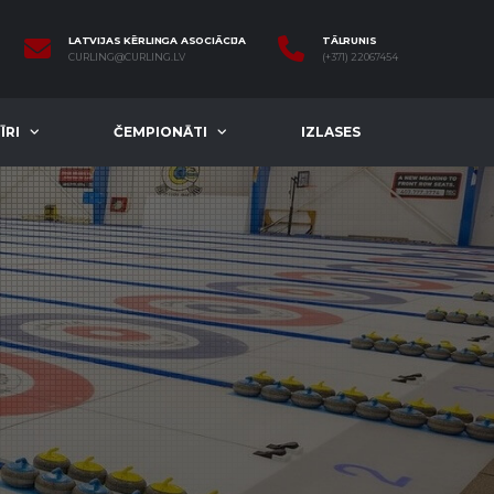
LATVIJAS KĒRLINGA ASOCIĀCIJA
TĀLRUNIS
CURLING@CURLING.LV
(+371) 22067454
ĪRI
ČEMPIONĀTI
IZLASES