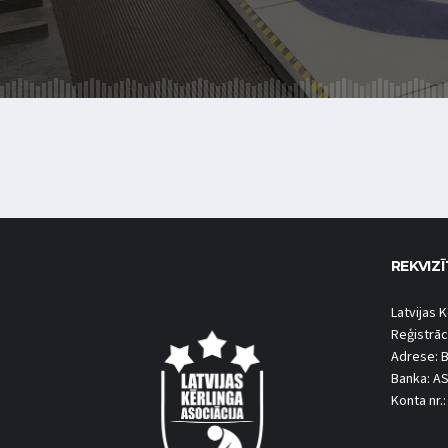
REKVIZĪ
Latvijas K
Reģistrāc
Adrese: B
Banka: A
Konta nr