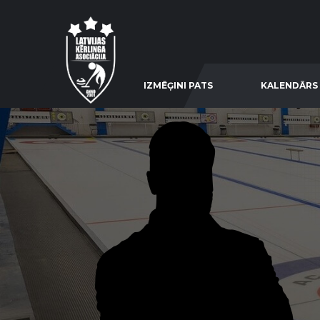
IZMĒĢINI PATS
KALENDĀRS