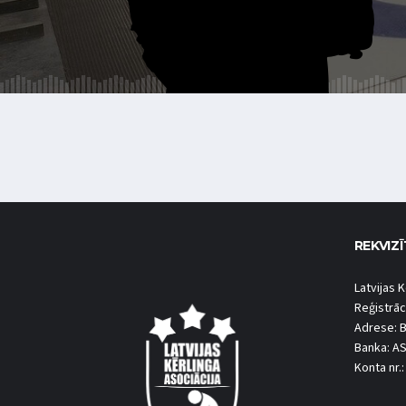
REKVIZĪ
Latvijas K
Reģistrāc
Adrese: B
Banka: A
Konta nr