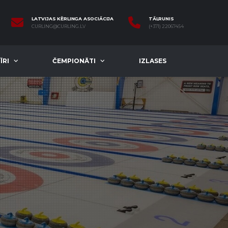
LATVIJAS KĒRLINGA ASOCIĀCIJA
TĀLRUNIS
CURLING@CURLING.LV
(+371) 22067454
ĪRI
ČEMPIONĀTI
IZLASES