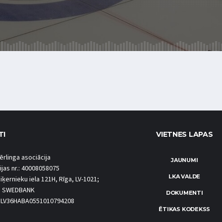
TI
VIETNES LAPAS
ērlinga asociācija
JAUNUMI
ijas nr.: 40008058075
LKA VALDE
iķernieku iela 121H, Rīga, LV-1021;
S SWEDBANK
DOKUMENTI
.: LV36HABA0551010794208
ĒTIKAS KODEKSS