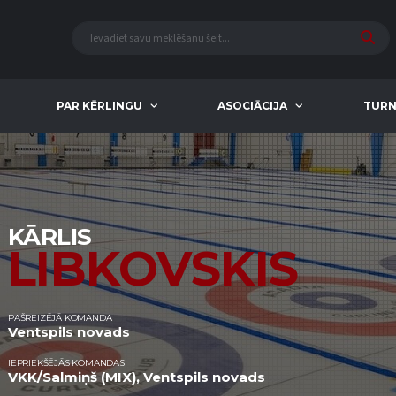
PAR KĒRLINGU
ASOCIĀCIJA
TURN
KĀRLIS
LIBKOVSKIS
PAŠREIZĒJĀ KOMANDA
Ventspils novads
IEPRIEKŠĒJĀS KOMANDAS
VKK/Salmiņš (MIX), Ventspils novads