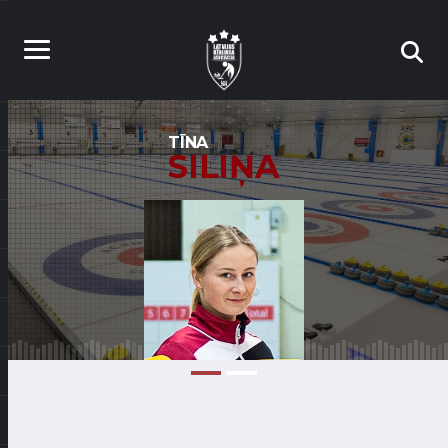
TĪNA
SILIŅA