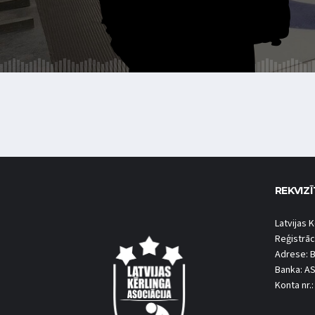
REKVIZĪ
Latvijas K
Reģistrāc
Adrese: B
Banka: A
Konta nr