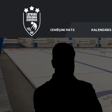
IZMĒĢINI PATS
KALENDĀRS