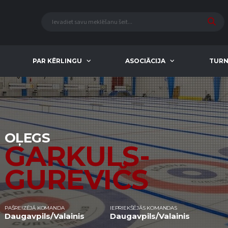
PAR KĒRLINGU
ASOCIĀCIJA
TURN
OĻEGS
GARKULS-
GUREVIČS
PAŠREIZĒJĀ KOMANDA
IEPRIEKŠĒJĀS KOMANDAS
Daugavpils/Valainis
Daugavpils/Valainis