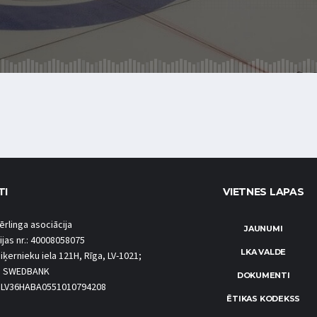
TI
VIETNES LAPAS
ērlinga asociācija
JAUNUMI
ijas nr.: 40008058075
LKA VALDE
iķernieku iela 121H, Rīga, LV-1021;
S SWEDBANK
DOKUMENTI
.: LV36HABA0551010794208
ĒTIKAS KODEKSS