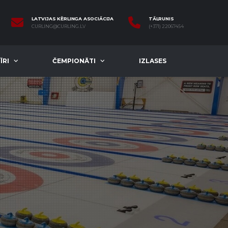
LATVIJAS KĒRLINGA ASOCIĀCIJA
TĀLRUNIS
CURLING@CURLING.LV
(+371) 22067454
ĪRI
ČEMPIONĀTI
IZLASES