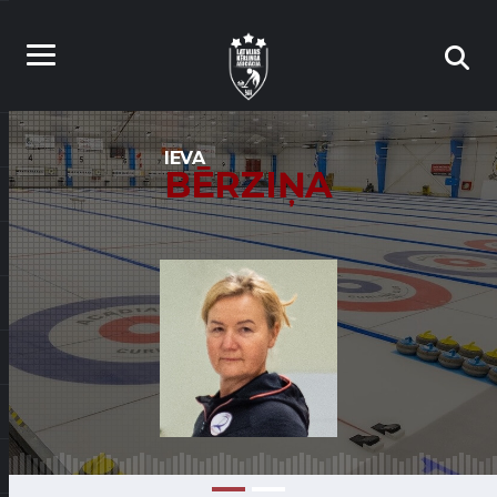
IEVA
BĒRZIŅA