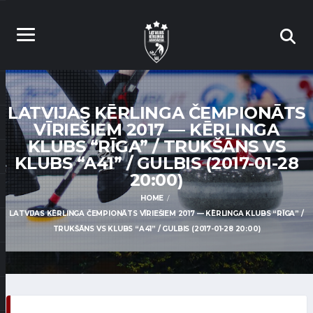
LATVIJAS KĒRLINGA ČEMPIONĀTS
VĪRIEŠIEM 2017 — KĒRLINGA
KLUBS “RĪGA” / TRUKŠĀNS VS
KLUBS “A41” / GULBIS (2017-01-28
20:00)
HOME
LATVIJAS KĒRLINGA ČEMPIONĀTS VĪRIEŠIEM 2017 — KĒRLINGA KLUBS “RĪGA” /
TRUKŠĀNS VS KLUBS “A41” / GULBIS (2017-01-28 20:00)