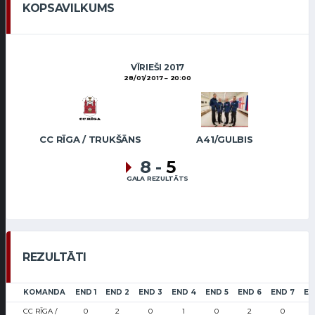
KOPSAVILKUMS
VĪRIEŠI 2017
28/01/2017
20:00
CC RĪGA / TRUKŠĀNS
A41/GULBIS
8
-
5
GALA REZULTĀTS
REZULTĀTI
KOMANDA
END 1
END 2
END 3
END 4
END 5
END 6
END 7
EN
CC RĪGA /
0
2
0
1
0
2
0