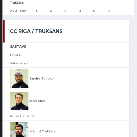
Trukšāns
A41/Gulbis
0
0
3
0
0
0
1
CC RĪGA / TRUKŠĀNS
SASTĀVS
Erkki Lill
Vilnis Svīķis
Sandris Buholcs
Jānis Klīve
Artūrs Gerhards
Mārtiņš Trukšāns