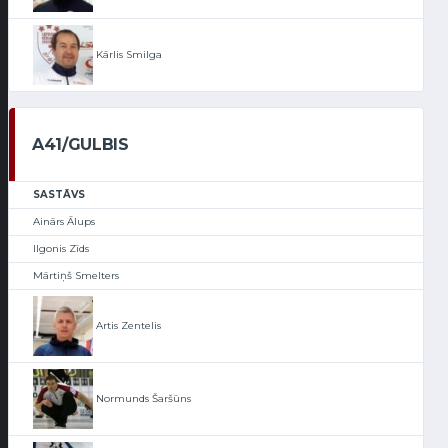
Kārlis Smilga
A41/GULBIS
SASTĀVS
Ainārs Ālups
Ilgonis Zīds
Mārtiņš Smelters
Artis Zentelis
Normunds Šaršūns