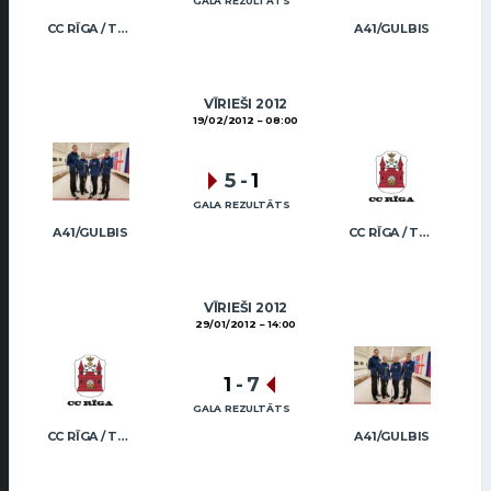
GALA REZULTĀTS
CC RĪGA / TRUKŠĀNS
A41/GULBIS
VĪRIEŠI 2012
19/02/2012
08:00
5
-
1
GALA REZULTĀTS
A41/GULBIS
CC RĪGA / TRUKŠĀNS
VĪRIEŠI 2012
29/01/2012
14:00
1
-
7
GALA REZULTĀTS
CC RĪGA / TRUKŠĀNS
A41/GULBIS