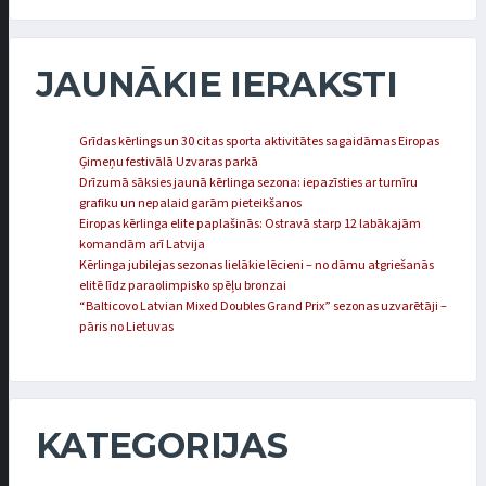
JAUNĀKIE IERAKSTI
Grīdas kērlings un 30 citas sporta aktivitātes sagaidāmas Eiropas
Ģimeņu festivālā Uzvaras parkā
Drīzumā sāksies jaunā kērlinga sezona: iepazīsties ar turnīru
grafiku un nepalaid garām pieteikšanos
Eiropas kērlinga elite paplašinās: Ostravā starp 12 labākajām
komandām arī Latvija
Kērlinga jubilejas sezonas lielākie lēcieni – no dāmu atgriešanās
elitē līdz paraolimpisko spēļu bronzai
“Balticovo Latvian Mixed Doubles Grand Prix” sezonas uzvarētāji –
pāris no Lietuvas
KATEGORIJAS