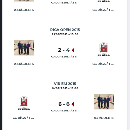
GALA REZULTĀTS
A41/GULBIS
CC RĪGA / TRUKŠĀNS
RIGA OPEN 2015
21/08/2015
13:30
2
-
4
GALA REZULTĀTS
A41/GULBIS
CC RĪGA / TRUKŠĀNS
VĪRIEŠI 2015
14/02/2015
19:00
6
-
8
GALA REZULTĀTS
CC RĪGA / TRUKŠĀNS
A41/GULBIS