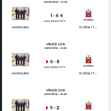
02/09/2016
13:30
1
-
6
GALA REZULTĀTS
A41/GULBIS
CC RĪGA / TRUKŠĀNS
VĪRIEŠI 2016
30/01/2016
14:00
6
-
5
GALA REZULTĀTS
A41/GULBIS
CC RĪGA / TRUKŠĀNS
VĪRIEŠI 2016
27/01/2016
16:00
9
-
2