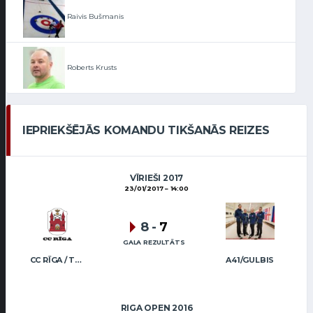
Raivis Bušmanis
Roberts Krusts
IEPRIEKŠĒJĀS KOMANDU TIKŠANĀS REIZES
VĪRIEŠI 2017
23/01/2017
14:00
8
-
7
GALA REZULTĀTS
CC RĪGA / TRUKŠĀNS
A41/GULBIS
RIGA OPEN 2016