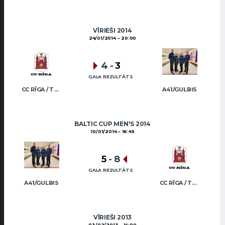
VĪRIEŠI 2014
24/01/2014
20:00
4
-
3
GALA REZULTĀTS
CC RĪGA / TRUKŠĀNS
A41/GULBIS
BALTIC CUP MEN'S 2014
10/01/2014
16:45
5
-
8
GALA REZULTĀTS
A41/GULBIS
CC RĪGA / TRUKŠĀNS
VĪRIEŠI 2013
03/02/2013
14:00