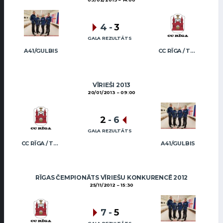
4
-
3
GALA REZULTĀTS
A41/GULBIS
CC RĪGA / TRUKŠĀNS
VĪRIEŠI 2013
20/01/2013
09:00
2
-
6
GALA REZULTĀTS
CC RĪGA / TRUKŠĀNS
A41/GULBIS
RĪGAS ČEMPIONĀTS VĪRIEŠU KONKURENCĒ 2012
25/11/2012
15:30
7
-
5