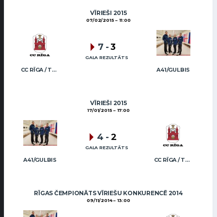
VĪRIEŠI 2015
07/02/2015
11:00
7
-
3
GALA REZULTĀTS
CC RĪGA / TRUKŠĀNS
A41/GULBIS
VĪRIEŠI 2015
17/01/2015
17:00
4
-
2
GALA REZULTĀTS
A41/GULBIS
CC RĪGA / TRUKŠĀNS
RĪGAS ČEMPIONĀTS VĪRIEŠU KONKURENCĒ 2014
09/11/2014
13:00