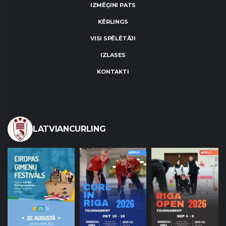
IZMĒĢINI PATS
KĒRLINGS
VISI SPĒLĒTĀJI
IZLASES
KONTAKTI
LATVIANCURLING