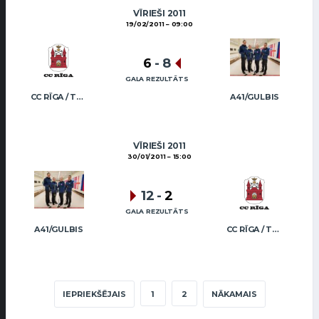
VĪRIEŠI 2011
19/02/2011
09:00
6
-
8
GALA REZULTĀTS
CC RĪGA / TRUKŠĀNS
A41/GULBIS
VĪRIEŠI 2011
30/01/2011
15:00
12
-
2
GALA REZULTĀTS
A41/GULBIS
CC RĪGA / TRUKŠĀNS
IEPRIEKŠĒJAIS
1
2
NĀKAMAIS