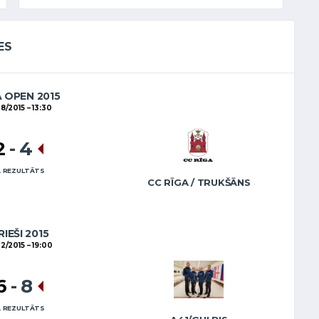
ES
A OPEN 2015
08/2015
13:30
2
-
4
 REZULTĀTS
CC RĪGA / TRUKŠĀNS
RIEŠI 2015
02/2015
19:00
6
-
8
 REZULTĀTS