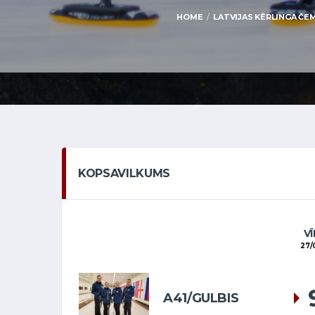
HOME
LATVIJAS KĒRLINGA ČEMP
KOPSAVILKUMS
VĪ
27/
A41/GULBIS