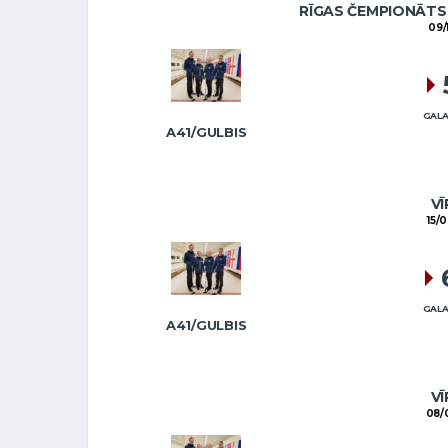
RĪGAS ČEMPIONĀTS 
09/
GALA
A41/GULBIS
VĪ
15/
GALA
A41/GULBIS
VĪ
08/