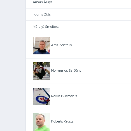
Ainārs Ālups
Ilgonis Zīds
Mārtiņš Smelters
Artis Zentelis
Normunds Šaršūns
Raivis Bušmanis
Roberts Krusts