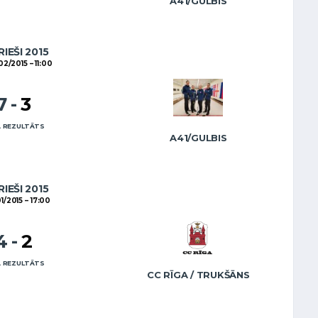
A41/GULBIS
RIEŠI 2015
02/2015
11:00
7
-
3
 REZULTĀTS
A41/GULBIS
RIEŠI 2015
01/2015
17:00
4
-
2
 REZULTĀTS
CC RĪGA / TRUKŠĀNS