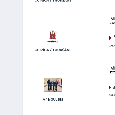
CC RĪGA / TRUKŠĀNS
VĪ
07/
GALA
CC RĪGA / TRUKŠĀNS
VĪ
17/
GALA
A41/GULBIS