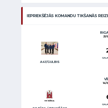
IEPRIEKŠĒJĀS KOMANDU TIKŠANĀS REIZ
RIG
21/
GALA
A41/GULBIS
VĪ
14/
GALA