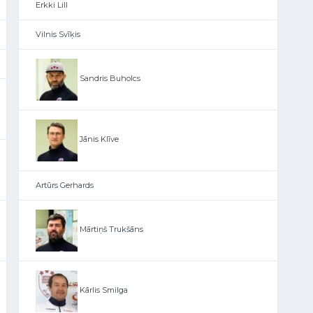
Erkki Lill
Vilnis Svīķis
Sandris Buholcs
Jānis Klīve
Artūrs Gerhards
Mārtiņš Trukšāns
Kārlis Smilga