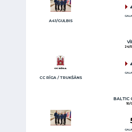
GALA
A41/GULBIS
VĪ
24/0
GALA
CC RĪGA / TRUKŠĀNS
BALTIC 
10/
GALA