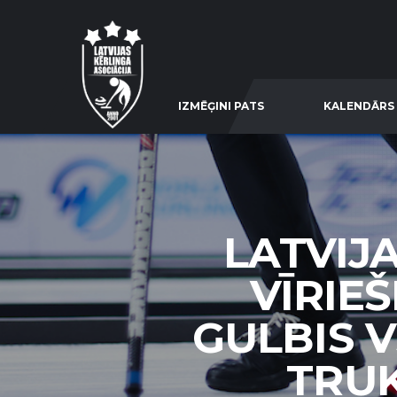
IZMĒĢINI PATS
KALENDĀRS
LATVIJ
VĪRIEŠ
GULBIS V
TRUK