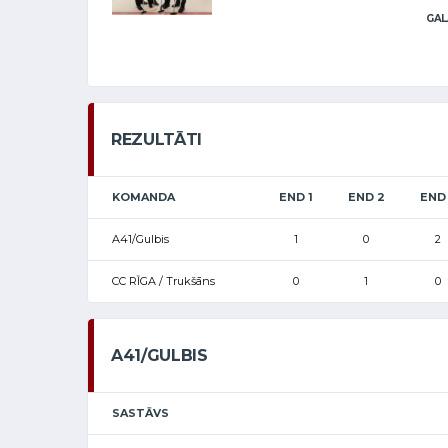
GAL
REZULTĀTI
KOMANDA
END 1
END 2
END
A41/Gulbis
1
0
2
CC RĪGA / Trukšāns
0
1
0
A41/GULBIS
SASTĀVS