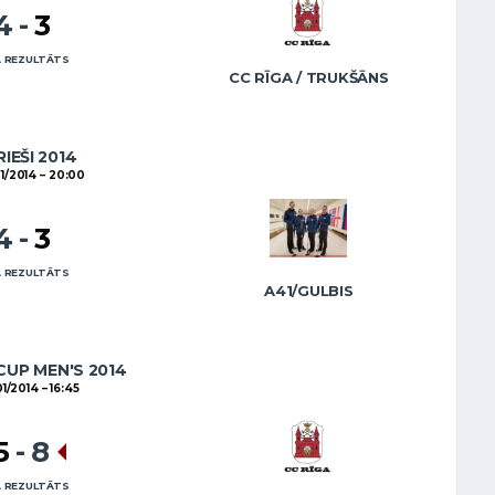
4
-
3
 REZULTĀTS
CC RĪGA / TRUKŠĀNS
RIEŠI 2014
1/2014
20:00
4
-
3
 REZULTĀTS
A41/GULBIS
CUP MEN'S 2014
01/2014
16:45
5
-
8
 REZULTĀTS