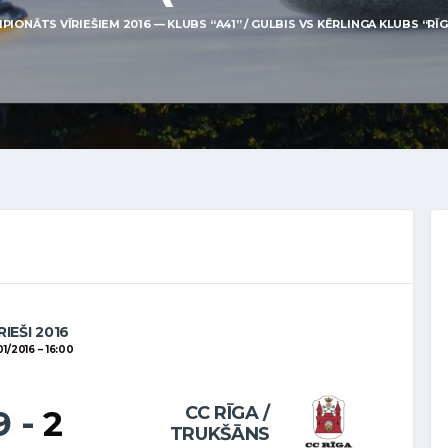
IONĀTS VĪRIEŠIEM 2016 — KLUBS “A41” / GULBIS VS KĒRLINGA KLUBS “RĪGA
RIEŠI 2016
01/2016
16:00
CC RĪGA /
9
-
2
TRUKŠĀNS