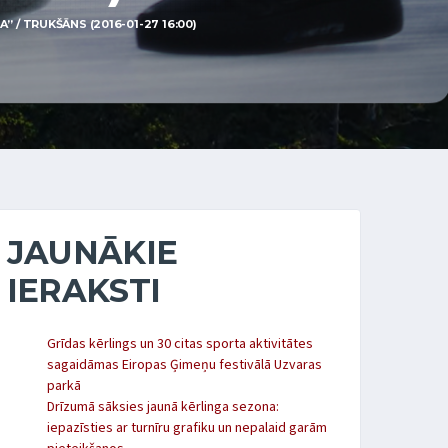
” / TRUKŠĀNS (2016-01-27 16:00)
JAUNĀKIE
IERAKSTI
Grīdas kērlings un 30 citas sporta aktivitātes
sagaidāmas Eiropas Ģimeņu festivālā Uzvaras
parkā
Drīzumā sāksies jaunā kērlinga sezona:
iepazīsties ar turnīru grafiku un nepalaid garām