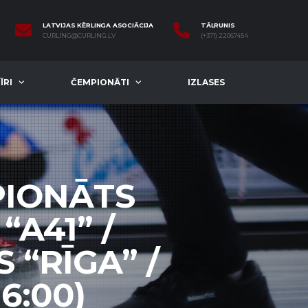
LATVIJAS KĒRLINGA ASOCIĀCIJA
TĀLRUNIS
CURLING@CURLING.LV
(+371) 22067454
ĪRI
ČEMPIONĀTI
IZLASES
PIONĀTS
“A41” /
 “RĪGA” /
6:00)