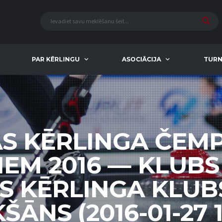
PAR KĒRLINGU
ASOCIĀCIJA
TURN
AS KĒRLINGA ČEM
IEM 2016 — KLUBS 
S KĒRLINGA KLUBS
ŠĀNS (2016-01-27 1