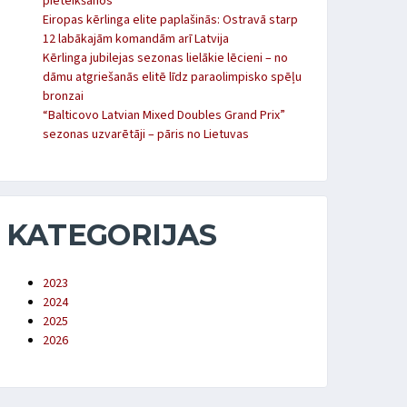
pieteikšanos
Eiropas kērlinga elite paplašinās: Ostravā starp
12 labākajām komandām arī Latvija
Kērlinga jubilejas sezonas lielākie lēcieni – no
dāmu atgriešanās elitē līdz paraolimpisko spēļu
bronzai
“Balticovo Latvian Mixed Doubles Grand Prix”
sezonas uzvarētāji – pāris no Lietuvas
KATEGORIJAS
2023
2024
2025
2026