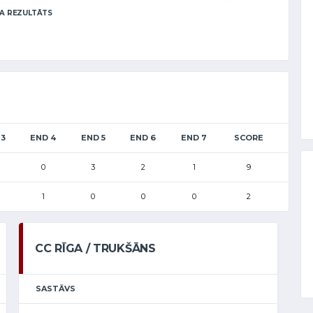
A REZULTĀTS
 3
END 4
END 5
END 6
END 7
SCORE
0
3
2
1
9
1
0
0
0
2
CC RĪGA / TRUKŠĀNS
SASTĀVS