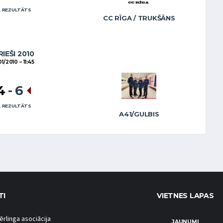
 REZULTĀTS
CC RĪGA / TRUKŠĀNS
RIEŠI 2010
01/2010
11:45
4
-
6
 REZULTĀTS
A41/GULBIS
TI
VIETNES LAPAS
ērlinga asociācija
JAUNUMI