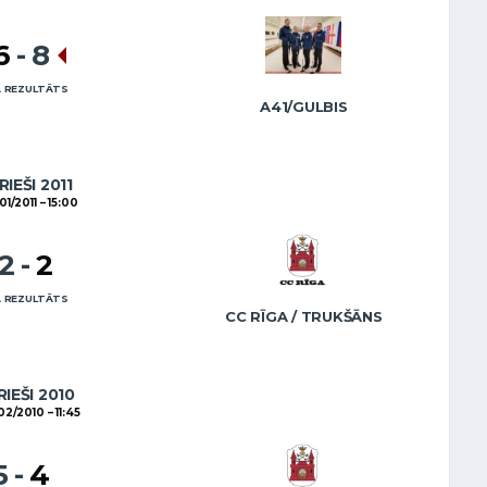
6
-
8
 REZULTĀTS
A41/GULBIS
RIEŠI 2011
01/2011
15:00
12
-
2
 REZULTĀTS
CC RĪGA / TRUKŠĀNS
RIEŠI 2010
02/2010
11:45
5
-
4