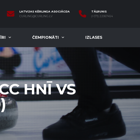
LATVIJAS KĒRLINGA ASOCIĀCIJA
TĀLRUNIS
CURLING@CURLING.LV
(+371) 22067454
ĪRI
ČEMPIONĀTI
IZLASES
CC HNĪ VS
)