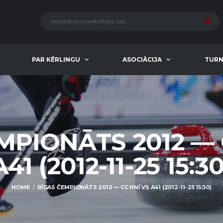
PAR KĒRLINGU
ASOCIĀCIJA
TURN
MPIONĀTS 2012 — 
A41 (2012-11-25 15:30
HOME
RĪGAS ČEMPIONĀTS 2012 — CC HNĪ VS A41 (2012-11-25 15:30)