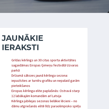
JAUNĀKIE
IERAKSTI
Grīdas kērlings un 30 citas sporta aktivitātes
sagaidāmas Eiropas Ģimeņu festivālā Uzvaras
parkā
Drīzumā sāksies jaunā kērlinga sezona:
iepazīsties ar turnīru grafiku un nepalaid garām
pieteikšanos
Eiropas kērlinga elite paplašinās: Ostravā starp
12 labākajām komandām arī Latvija
Kērlinga jubilejas sezonas lielākie lēcieni – no
dāmu atgriešanās elitē līdz paraolimpisko spēļu