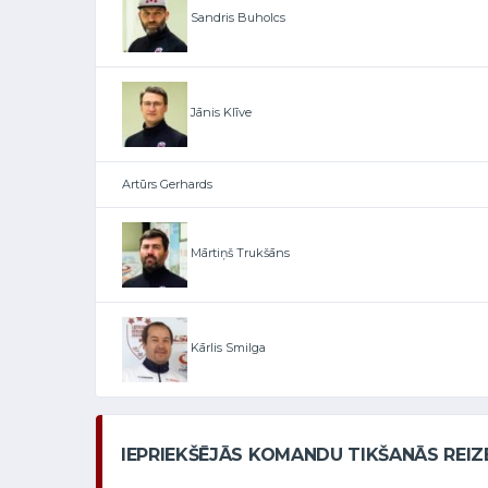
Sandris Buholcs
Jānis Klīve
Artūrs Gerhards
Mārtiņš Trukšāns
Kārlis Smilga
IEPRIEKŠĒJĀS KOMANDU TIKŠANĀS REIZ