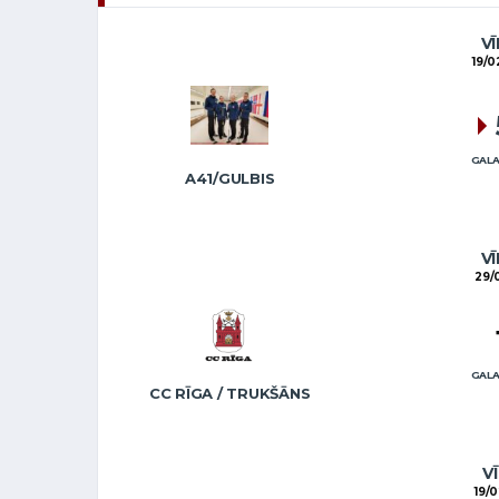
VĪ
19/0
GALA
A41/GULBIS
VĪ
29/
GALA
CC RĪGA / TRUKŠĀNS
VĪ
19/0