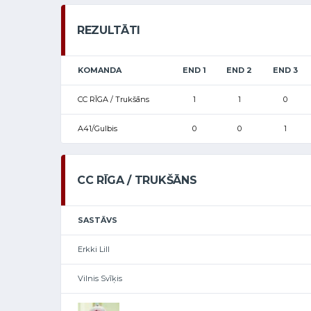
REZULTĀTI
KOMANDA
END 1
END 2
END 3
CC RĪGA / Trukšāns
1
1
0
A41/Gulbis
0
0
1
CC RĪGA / TRUKŠĀNS
SASTĀVS
Erkki Lill
Vilnis Svīķis