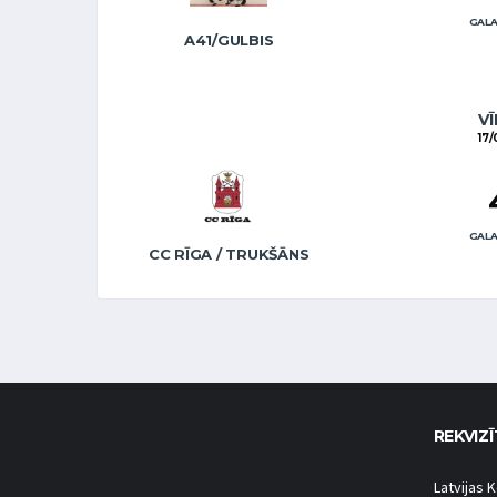
GALA
A41/GULBIS
VĪ
17/
GALA
CC RĪGA / TRUKŠĀNS
REKVIZĪ
Latvijas K