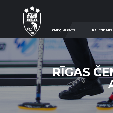
IZMĒĢINI PATS
KALENDĀRS
RĪGAS ČE