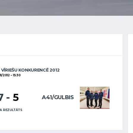
 VĪRIEŠU KONKURENCĒ 2012
11/2012
15:30
7
-
5
A41/GULBIS
A REZULTĀTS