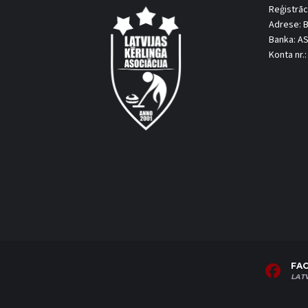
Reģistrāc
Adrese: B
Banka: A
Konta nr
FA
LAT