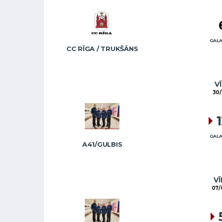
GALA
CC RĪGA / TRUKŠĀNS
VĪ
30/
GALA
A41/GULBIS
VĪ
07/