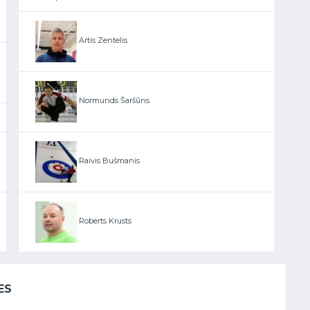
Artis Zentelis
Normunds Šaršūns
Raivis Bušmanis
Roberts Krusts
ES