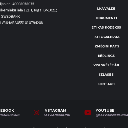
ijas nr.: 40008058075
LKA VALDE
iķernieku iela 121H, Rīga, LV-1021;
S SWEDBANK
DOKUMENTI
.: LV36HABA0551010794208
ĒTIKAS KODEKSS
FOTOGALERIJA
IZMĒĢINI PATS
KĒRLINGS
VISI SPĒLĒTĀJI
IZLASES
KONTAKTI
CEBOOK
INSTAGRAM
YOUTUBE
VIANCURLING
LATVIANCURLING
@LATVIJASKERLINGA