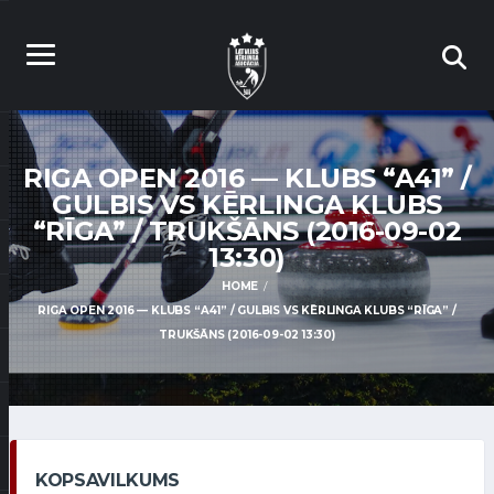
RIGA OPEN 2016 — KLUBS “A41” /
GULBIS VS KĒRLINGA KLUBS
“RĪGA” / TRUKŠĀNS (2016-09-02
13:30)
HOME
RIGA OPEN 2016 — KLUBS “A41” / GULBIS VS KĒRLINGA KLUBS “RĪGA” /
TRUKŠĀNS (2016-09-02 13:30)
KOPSAVILKUMS