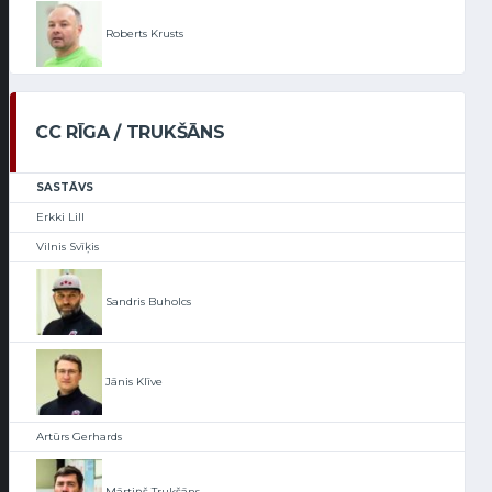
Roberts Krusts
CC RĪGA / TRUKŠĀNS
SASTĀVS
Erkki Lill
Vilnis Svīķis
Sandris Buholcs
Jānis Klīve
Artūrs Gerhards
Mārtiņš Trukšāns