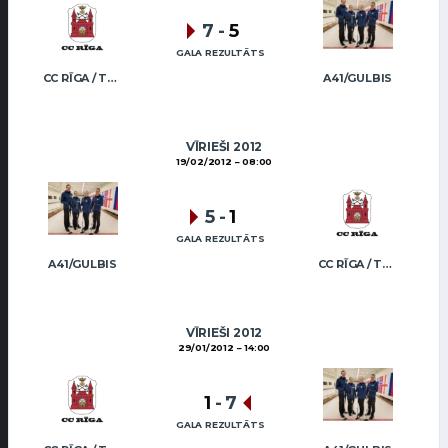
7
-
5
GALA REZULTĀTS
CC RĪGA / TRUKŠĀNS
A41/GULBIS
VĪRIEŠI 2012
19/02/2012
08:00
5
-
1
GALA REZULTĀTS
A41/GULBIS
CC RĪGA / TRUKŠĀNS
VĪRIEŠI 2012
29/01/2012
14:00
1
-
7
GALA REZULTĀTS