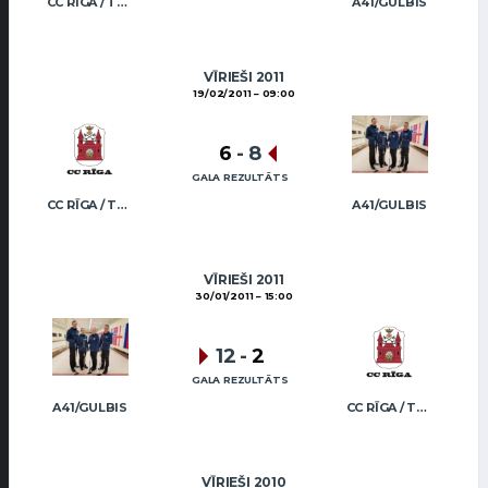
CC RĪGA / TRUKŠĀNS
A41/GULBIS
VĪRIEŠI 2011
19/02/2011
09:00
6
-
8
GALA REZULTĀTS
CC RĪGA / TRUKŠĀNS
A41/GULBIS
VĪRIEŠI 2011
30/01/2011
15:00
12
-
2
GALA REZULTĀTS
A41/GULBIS
CC RĪGA / TRUKŠĀNS
VĪRIEŠI 2010