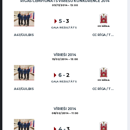
RĪGAS ČEMPIONĀTS VĪRIEŠU KONKURENCĒ 2014
09/11/2014
13:00
5
-
3
GALA REZULTĀTS
A41/GULBIS
CC RĪGA / TRUKŠĀNS
VĪRIEŠI 2014
15/02/2014
15:00
6
-
2
GALA REZULTĀTS
A41/GULBIS
CC RĪGA / TRUKŠĀNS
VĪRIEŠI 2014
08/02/2014
11:00
4
-
3