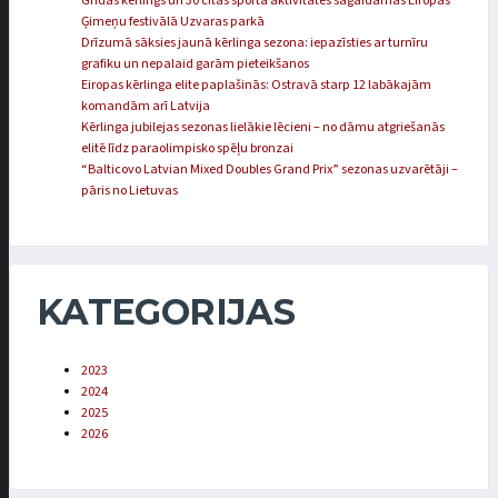
Grīdas kērlings un 30 citas sporta aktivitātes sagaidāmas Eiropas
Ģimeņu festivālā Uzvaras parkā
Drīzumā sāksies jaunā kērlinga sezona: iepazīsties ar turnīru
grafiku un nepalaid garām pieteikšanos
Eiropas kērlinga elite paplašinās: Ostravā starp 12 labākajām
komandām arī Latvija
Kērlinga jubilejas sezonas lielākie lēcieni – no dāmu atgriešanās
elitē līdz paraolimpisko spēļu bronzai
“Balticovo Latvian Mixed Doubles Grand Prix” sezonas uzvarētāji –
pāris no Lietuvas
KATEGORIJAS
2023
2024
2025
2026