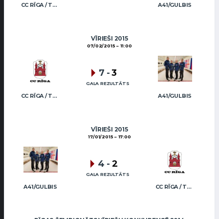
CC RĪGA / TRUKŠĀNS
A41/GULBIS
VĪRIEŠI 2015
07/02/2015
11:00
7
-
3
GALA REZULTĀTS
CC RĪGA / TRUKŠĀNS
A41/GULBIS
VĪRIEŠI 2015
17/01/2015
17:00
4
-
2
GALA REZULTĀTS
A41/GULBIS
CC RĪGA / TRUKŠĀNS