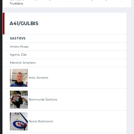
Trukšāns
A41/GULBIS
SASTĀVS
Ainārs Ālups
Ilgonis Zīds
Mārtiņš Smelters
Artis Zentelis
Normunds Šaršūns
Raivis Bušmanis