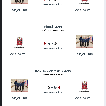
GALA REZULTĀTS
A41/GULBIS
CC RĪGA / TRUKŠĀNS
VĪRIEŠI 2014
24/01/2014
20:00
4
-
3
GALA REZULTĀTS
CC RĪGA / TRUKŠĀNS
A41/GULBIS
BALTIC CUP MEN'S 2014
10/01/2014
16:45
5
-
8
GALA REZULTĀTS
A41/GULBIS
CC RĪGA / TRUKŠĀNS