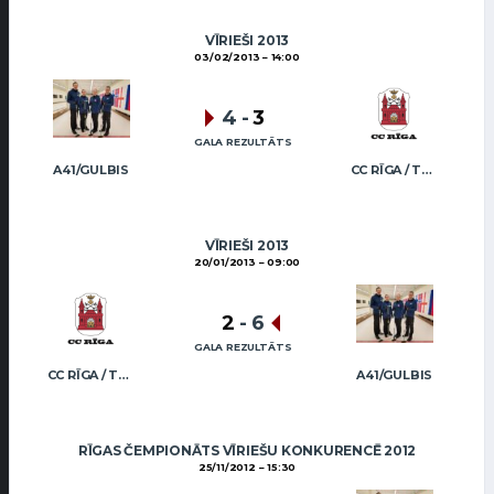
VĪRIEŠI 2013
03/02/2013
14:00
4
-
3
GALA REZULTĀTS
A41/GULBIS
CC RĪGA / TRUKŠĀNS
VĪRIEŠI 2013
20/01/2013
09:00
2
-
6
GALA REZULTĀTS
CC RĪGA / TRUKŠĀNS
A41/GULBIS
RĪGAS ČEMPIONĀTS VĪRIEŠU KONKURENCĒ 2012
25/11/2012
15:30