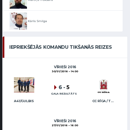
Kārlis Smilga
IEPRIEKŠĒJĀS KOMANDU TIKŠANĀS REIZES
VĪRIEŠI 2016
30/01/2016
14:00
6
-
5
GALA REZULTĀTS
A41/GULBIS
CC RĪGA / TRUKŠĀNS
VĪRIEŠI 2016
27/01/2016
16:00