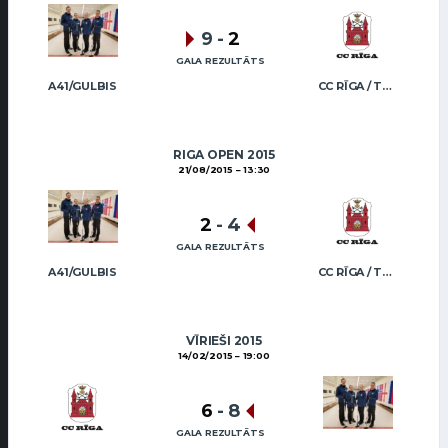
9
-
2
GALA REZULTĀTS
A41/GULBIS
CC RĪGA / TRUKŠĀNS
RIGA OPEN 2015
21/08/2015
13:30
2
-
4
GALA REZULTĀTS
A41/GULBIS
CC RĪGA / TRUKŠĀNS
VĪRIEŠI 2015
14/02/2015
19:00
6
-
8
GALA REZULTĀTS