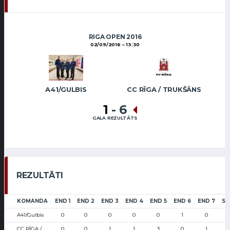
RIGA OPEN 2016
02/09/2016
13:30
A41/GULBIS
CC RĪGA / TRUKŠĀNS
1
-
6
GALA REZULTĀTS
REZULTĀTI
KOMANDA
END 1
END 2
END 3
END 4
END 5
END 6
END 7
SC
A41/Gulbis
0
0
0
0
0
1
0
CC RĪGA /
0
0
1
1
3
0
1