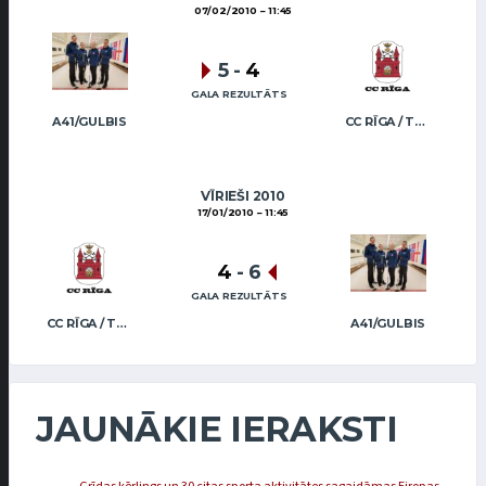
07/02/2010
11:45
5
-
4
GALA REZULTĀTS
A41/GULBIS
CC RĪGA / TRUKŠĀNS
VĪRIEŠI 2010
17/01/2010
11:45
4
-
6
GALA REZULTĀTS
CC RĪGA / TRUKŠĀNS
A41/GULBIS
JAUNĀKIE IERAKSTI