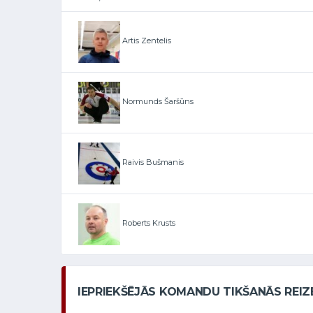
Artis Zentelis
Normunds Šaršūns
Raivis Bušmanis
Roberts Krusts
IEPRIEKŠĒJĀS KOMANDU TIKŠANĀS REIZ