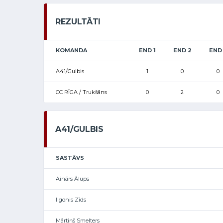
REZULTĀTI
KOMANDA
END 1
END 2
END
A41/Gulbis
1
0
0
CC RĪGA / Trukšāns
0
2
0
A41/GULBIS
SASTĀVS
Ainārs Ālups
Ilgonis Zīds
Mārtiņš Smelters