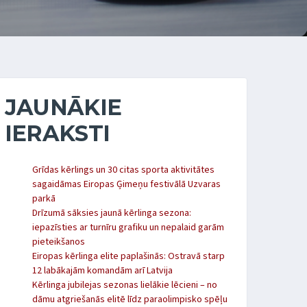
JAUNĀKIE
IERAKSTI
Grīdas kērlings un 30 citas sporta aktivitātes
sagaidāmas Eiropas Ģimeņu festivālā Uzvaras
parkā
Drīzumā sāksies jaunā kērlinga sezona:
iepazīsties ar turnīru grafiku un nepalaid garām
pieteikšanos
Eiropas kērlinga elite paplašinās: Ostravā starp
12 labākajām komandām arī Latvija
Kērlinga jubilejas sezonas lielākie lēcieni – no
dāmu atgriešanās elitē līdz paraolimpisko spēļu