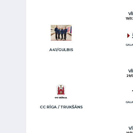
VĪ
19/0
GALA
A41/GULBIS
VĪ
29/
GALA
CC RĪGA / TRUKŠĀNS
VĪ