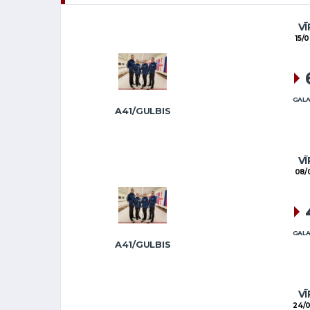
VĪ
15/
GALA
A41/GULBIS
VĪ
08/
GALA
A41/GULBIS
VĪ
24/0