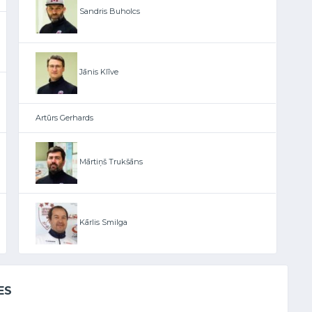
Sandris Buholcs
Jānis Klīve
Artūrs Gerhards
Mārtiņš Trukšāns
Kārlis Smilga
ES