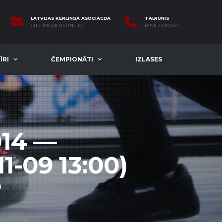
LATVIJAS KĒRLINGA ASOCIĀCIJA
TĀLRUNIS
CURLING@CURLING.LV
(+371) 22067454
ĪRI
ČEMPIONĀTI
IZLASES
14 —
1-09 13:00)
)