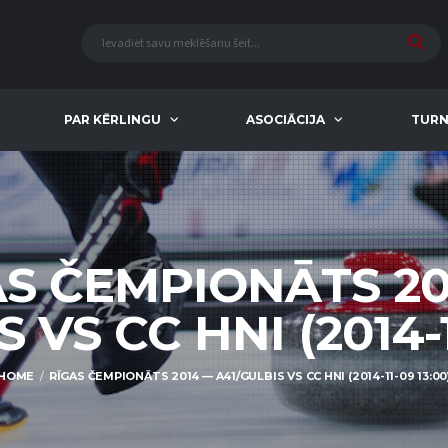
PAR KĒRLINGU
ASOCIĀCIJA
TURN
AS ČEMPIONĀTS 20
 VS CC HNI (2014-1
HOME
RĪGAS ČEMPIONĀTS 2014 — A41/GULBIS VS CC HNI (2014-11-09 13:00