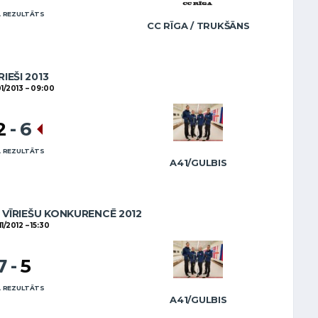
 REZULTĀTS
CC RĪGA / TRUKŠĀNS
RIEŠI 2013
1/2013
09:00
2
-
6
 REZULTĀTS
A41/GULBIS
VĪRIEŠU KONKURENCĒ 2012
11/2012
15:30
7
-
5
 REZULTĀTS
A41/GULBIS