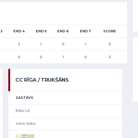
 3
END 4
END 5
END 6
END 7
SCORE
2
1
0
1
5
0
0
1
0
3
CC RĪGA / TRUKŠĀNS
SASTĀVS
Erkki Lill
Vilnis Svīķis