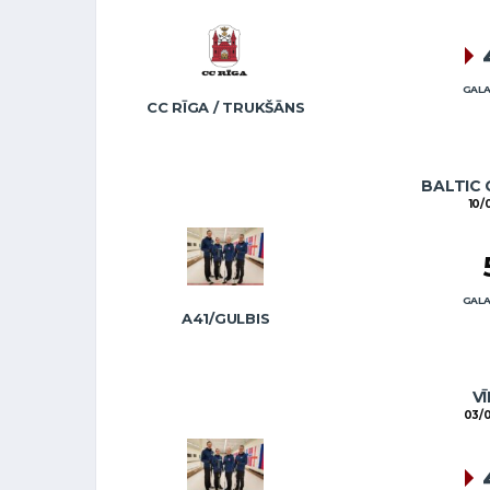
GALA
CC RĪGA / TRUKŠĀNS
BALTIC 
10/
GALA
A41/GULBIS
VĪ
03/0