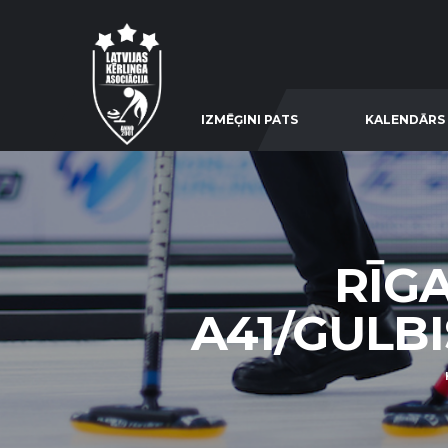
IZMĒĢINI PATS
KALENDĀRS
RĪG
A41/GULBIS