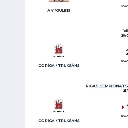
GALA
A41/GULBIS
VĪ
20/0
GALA
CC RĪGA / TRUKŠĀNS
RĪGAS ČEMPIONĀTS 
25/
GALA
CC RĪGA / TRUKŠĀNS