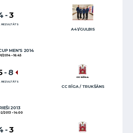
4
-
3
 REZULTĀTS
A41/GULBIS
CUP MEN'S 2014
01/2014
16:45
5
-
8
 REZULTĀTS
CC RĪGA / TRUKŠĀNS
RIEŠI 2013
2/2013
14:00
4
-
3