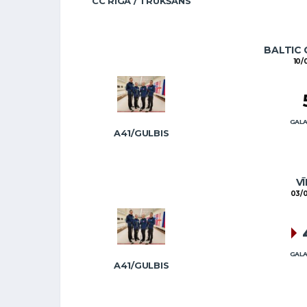
CC RĪGA / TRUKŠĀNS
BALTIC 
10/
GALA
A41/GULBIS
VĪ
03/0
GALA
A41/GULBIS