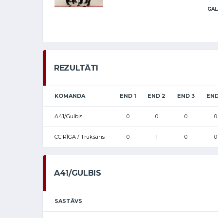
GAL
REZULTĀTI
KOMANDA
END 1
END 2
END 3
END
A41/Gulbis
0
0
0
0
CC RĪGA / Trukšāns
0
1
0
0
A41/GULBIS
SASTĀVS