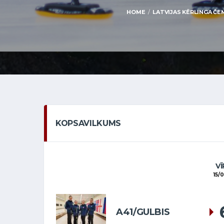
HOME
LATVIJAS KĒRLINGA ČEM
KOPSAVILKUMS
VĪ
15/
A41/GULBIS