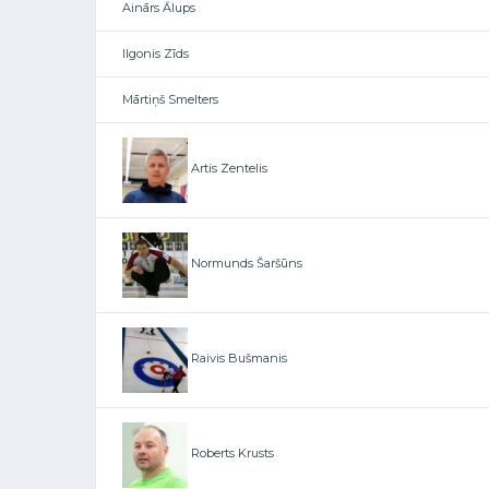
Ainārs Ālups
Ilgonis Zīds
Mārtiņš Smelters
Artis Zentelis
Normunds Šaršūns
Raivis Bušmanis
Roberts Krusts