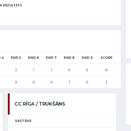
A REZULTĀTS
 4
END 5
END 6
END 7
END 8
END 9
SCORE
2
1
1
0
2
6
0
0
0
1
0
2
CC RĪGA / TRUKŠĀNS
SASTĀVS