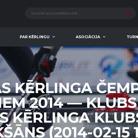
PAR KĒRLINGU
ASOCIĀCIJA
TURN
AS KĒRLINGA ČEM
IEM 2014 — KLUBS 
S KĒRLINGA KLUBS
ŠĀNS (2014-02-15 1