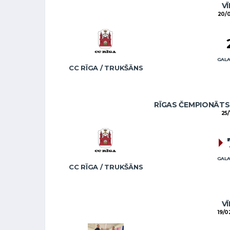
VĪ
20/0
GALA
CC RĪGA / TRUKŠĀNS
RĪGAS ČEMPIONĀTS 
25/
GALA
CC RĪGA / TRUKŠĀNS
VĪ
19/0