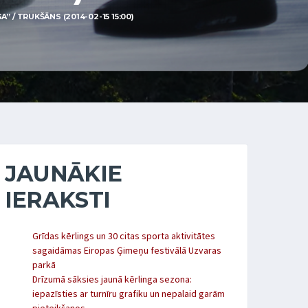
 / TRUKŠĀNS (2014-02-15 15:00)
JAUNĀKIE
IERAKSTI
Grīdas kērlings un 30 citas sporta aktivitātes
sagaidāmas Eiropas Ģimeņu festivālā Uzvaras
parkā
Drīzumā sāksies jaunā kērlinga sezona:
iepazīsties ar turnīru grafiku un nepalaid garām