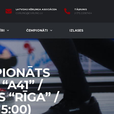
LATVIJAS KĒRLINGA ASOCIĀCIJA
TĀLRUNIS
CURLING@CURLING.LV
(+371) 22067454
ĪRI
ČEMPIONĀTI
IZLASES
PIONĀTS
“A41” /
 “RĪGA” /
5:00)