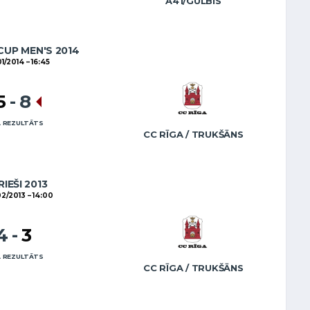
A41/GULBIS
CUP MEN'S 2014
01/2014
16:45
5
-
8
 REZULTĀTS
CC RĪGA / TRUKŠĀNS
RIEŠI 2013
2/2013
14:00
4
-
3
 REZULTĀTS
CC RĪGA / TRUKŠĀNS