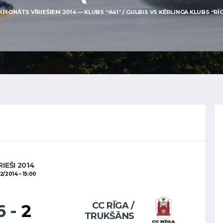
PIONĀTS VĪRIEŠIEM 2014 — KLUBS “A41” / GULBIS VS KĒRLINGA KLUBS “RĪGA”
RIEŠI 2014
02/2014
15:00
CC RĪGA /
6
-
2
TRUKŠĀNS