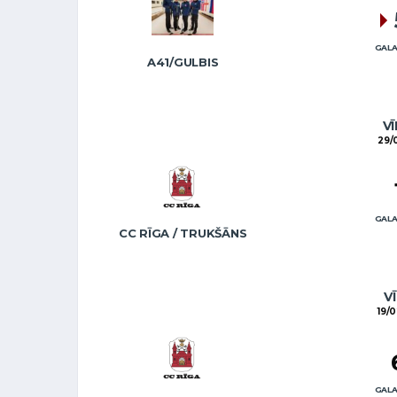
GALA
A41/GULBIS
VĪ
29/
GALA
CC RĪGA / TRUKŠĀNS
VĪ
19/0
GALA