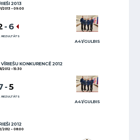
RIEŠI 2013
1/2013
09:00
2
-
6
 REZULTĀTS
A41/GULBIS
VĪRIEŠU KONKURENCĒ 2012
11/2012
15:30
7
-
5
 REZULTĀTS
A41/GULBIS
RIEŠI 2012
2/2012
08:00