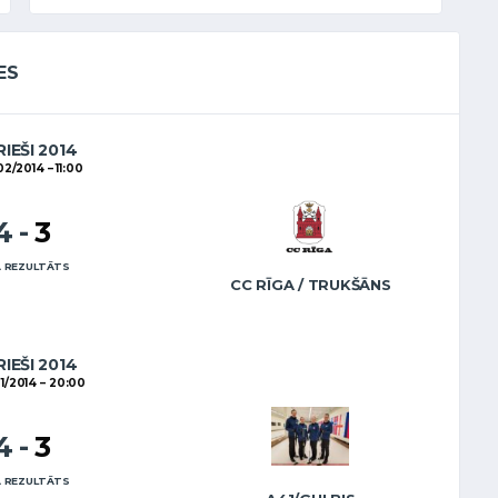
ES
RIEŠI 2014
02/2014
11:00
4
-
3
 REZULTĀTS
CC RĪGA / TRUKŠĀNS
RIEŠI 2014
1/2014
20:00
4
-
3
 REZULTĀTS