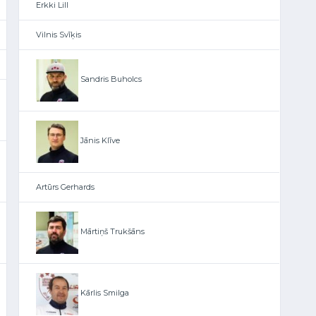
Erkki Lill
Vilnis Svīķis
Sandris Buholcs
Jānis Klīve
Artūrs Gerhards
Mārtiņš Trukšāns
Kārlis Smilga