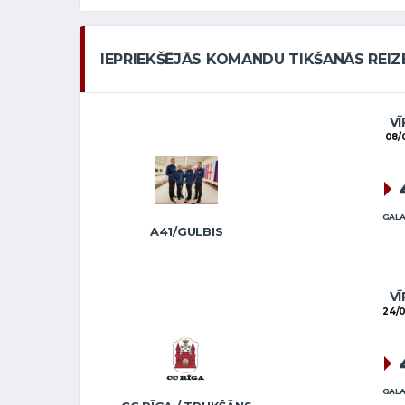
IEPRIEKŠĒJĀS KOMANDU TIKŠANĀS REIZ
VĪ
08/
GALA
A41/GULBIS
VĪ
24/0
GALA