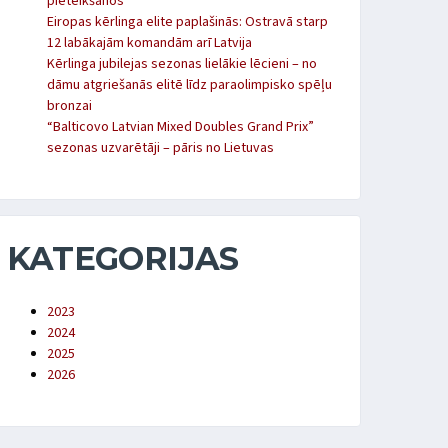
pieteikšanos
Eiropas kērlinga elite paplašinās: Ostravā starp
12 labākajām komandām arī Latvija
Kērlinga jubilejas sezonas lielākie lēcieni – no
dāmu atgriešanās elitē līdz paraolimpisko spēļu
bronzai
“Balticovo Latvian Mixed Doubles Grand Prix”
sezonas uzvarētāji – pāris no Lietuvas
KATEGORIJAS
2023
2024
2025
2026