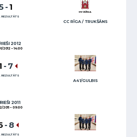
5
-
1
 REZULTĀTS
CC RĪGA / TRUKŠĀNS
RIEŠI 2012
01/2012
14:00
1
-
7
 REZULTĀTS
A41/GULBIS
RIEŠI 2011
2/2011
09:00
6
-
8
 REZULTĀTS