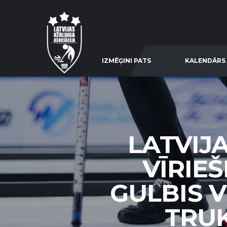
IZMĒĢINI PATS
KALENDĀRS
LATVIJ
VĪRIEŠ
GULBIS V
TRUK