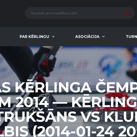
PAR KĒRLINGU
ASOCIĀCIJA
TURN
AS KĒRLINGA ČEM
EM 2014 — KĒRLIN
 TRUKŠĀNS VS KLUB
BIS (2014-01-24 20