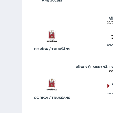
A41/GULBIS
VĪ
20/0
GALA
CC RĪGA / TRUKŠĀNS
RĪGAS ČEMPIONĀTS 
25/
GALA
CC RĪGA / TRUKŠĀNS