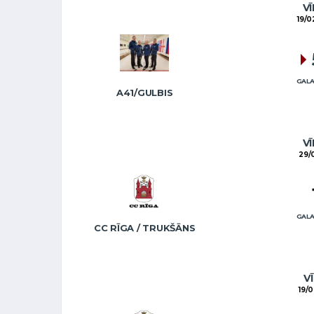
VĪ
19/0
GALA
A41/GULBIS
VĪ
29/
GALA
CC RĪGA / TRUKŠĀNS
VĪ
19/0