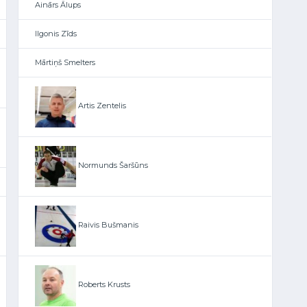
Ainārs Ālups
Ilgonis Zīds
Mārtiņš Smelters
Artis Zentelis
Normunds Šaršūns
Raivis Bušmanis
Roberts Krusts