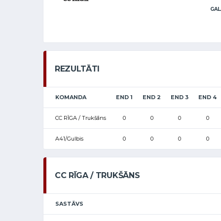
GAL
REZULTĀTI
KOMANDA
END 1
END 2
END 3
END 4
CC RĪGA / Trukšāns
0
0
0
0
A41/Gulbis
0
0
0
0
CC RĪGA / TRUKŠĀNS
SASTĀVS