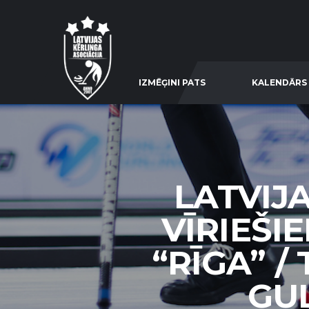
IZMĒĢINI PATS
KALENDĀRS
LATVIJ
VĪRIEŠI
“RĪGA” /
GUL