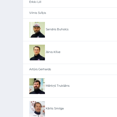
Erkki Lill
Vilnis Svīķis
Sandris Buholcs
Jānis Klīve
Artūrs Gerhards
Mārtiņš Trukšāns
Kārlis Smilga