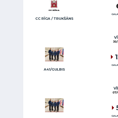
GALA
CC RĪGA / TRUKŠĀNS
VĪ
30/
GALA
A41/GULBIS
VĪ
07/
GALA