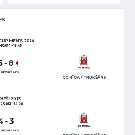
ES
CUP MEN'S 2014
01/2014
16:45
5
-
8
 REZULTĀTS
CC RĪGA / TRUKŠĀNS
RIEŠI 2013
2/2013
14:00
4
-
3
 REZULTĀTS