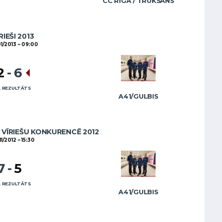
CC RĪGA / TRUKŠĀNS
RIEŠI 2013
1/2013
09:00
2
-
6
 REZULTĀTS
A41/GULBIS
VĪRIEŠU KONKURENCĒ 2012
11/2012
15:30
7
-
5
 REZULTĀTS
A41/GULBIS