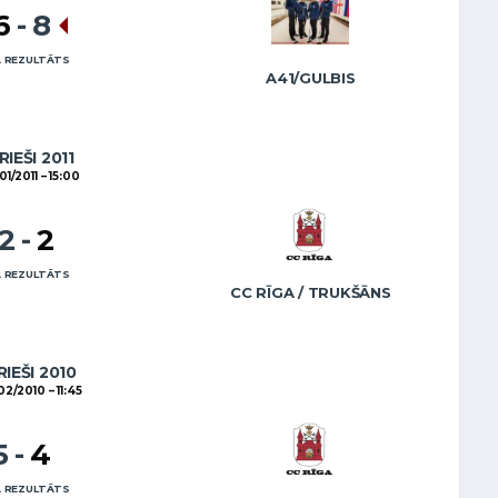
6
-
8
 REZULTĀTS
A41/GULBIS
RIEŠI 2011
01/2011
15:00
12
-
2
 REZULTĀTS
CC RĪGA / TRUKŠĀNS
RIEŠI 2010
02/2010
11:45
5
-
4
 REZULTĀTS