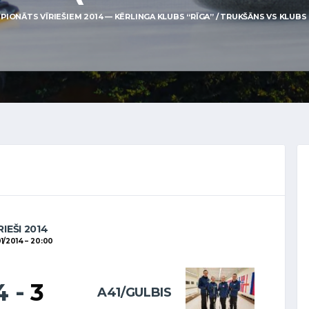
IONĀTS VĪRIEŠIEM 2014 — KĒRLINGA KLUBS “RĪGA” / TRUKŠĀNS VS KLUBS “A
RIEŠI 2014
1/2014
20:00
4
-
3
A41/GULBIS