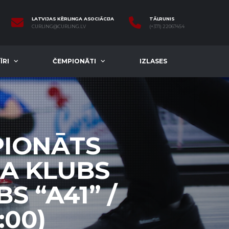
LATVIJAS KĒRLINGA ASOCIĀCIJA
TĀLRUNIS
CURLING@CURLING.LV
(+371) 22067454
ĪRI
ČEMPIONĀTI
IZLASES
PIONĀTS
GA KLUBS
S “A41” /
:00)