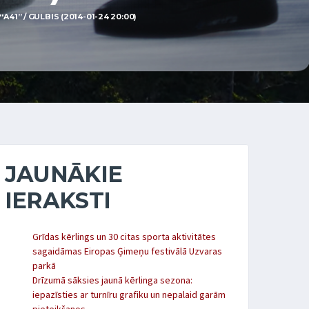
41” / GULBIS (2014-01-24 20:00)
JAUNĀKIE
IERAKSTI
Grīdas kērlings un 30 citas sporta aktivitātes
sagaidāmas Eiropas Ģimeņu festivālā Uzvaras
parkā
Drīzumā sāksies jaunā kērlinga sezona:
iepazīsties ar turnīru grafiku un nepalaid garām