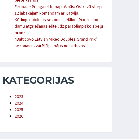
pieteikšanos
Eiropas kērlinga elite paplašinās: Ostravā starp
12 labākajām komandām arī Latvija
Kērlinga jubilejas sezonas lielākie lēcieni – no
dāmu atgriešanās elitē līdz paraolimpisko spēļu
bronzai
“Balticovo Latvian Mixed Doubles Grand Prix”
sezonas uzvarētāji – pāris no Lietuvas
KATEGORIJAS
2023
2024
2025
2026