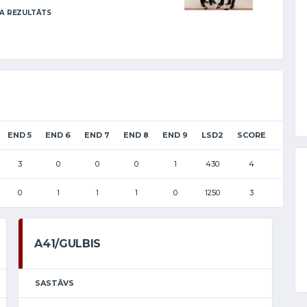
A REZULTĀTS
END 5
END 6
END 7
END 8
END 9
LSD2
SCORE
3
0
0
0
1
430
4
0
1
1
1
0
1250
3
A41/GULBIS
SASTĀVS