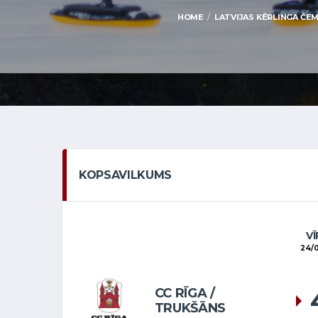
HOME
LATVIJAS KĒRLINGA ČEMP
KOPSAVILKUMS
VĪ
24/0
CC RĪGA /
TRUKŠĀNS