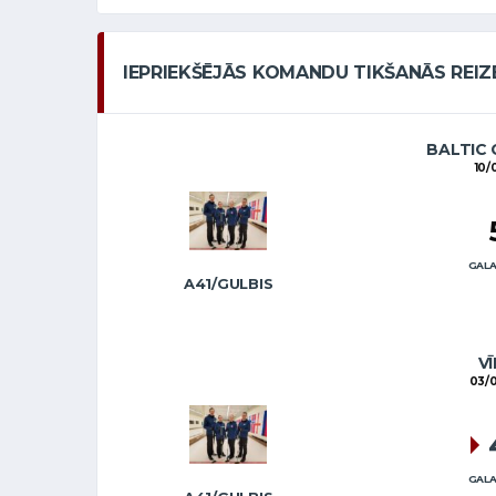
IEPRIEKŠĒJĀS KOMANDU TIKŠANĀS REIZ
BALTIC 
10/
GALA
A41/GULBIS
VĪ
03/0
GALA