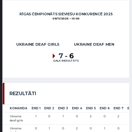
RĪGAS ČEMPIONĀTS SIEVIEŠU KONKURENCĒ 2025
09/11/2025
10:00
UKRAINE DEAF GIRLS
UKRAINE DEAF MEN
7
-
6
GALA REZULTĀTS
REZULTĀTI
KOMANDA
END 1
END 2
END 3
END 4
END 5
END 6
END 7
EN
Ukraine
1
0
1
0
2
0
2
deaf girls
Ukraine
0
1
0
2
0
1
0