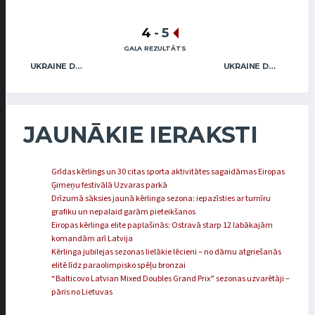
4
-
5
GALA REZULTĀTS
UKRAINE DEAF MEN
UKRAINE DEAF GIRLS
JAUNĀKIE IERAKSTI
Grīdas kērlings un 30 citas sporta aktivitātes sagaidāmas Eiropas
Ģimeņu festivālā Uzvaras parkā
Drīzumā sāksies jaunā kērlinga sezona: iepazīsties ar turnīru
grafiku un nepalaid garām pieteikšanos
Eiropas kērlinga elite paplašinās: Ostravā starp 12 labākajām
komandām arī Latvija
Kērlinga jubilejas sezonas lielākie lēcieni – no dāmu atgriešanās
elitē līdz paraolimpisko spēļu bronzai
“Balticovo Latvian Mixed Doubles Grand Prix” sezonas uzvarētāji –
pāris no Lietuvas