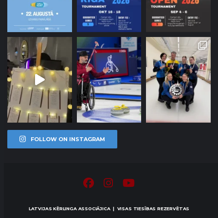
FOLLOW ON INSTAGRAM
LATVIJAS KĒRLINGA ASSOCIĀJICA | VISAS TIESĪBAS REZERVĒTAS