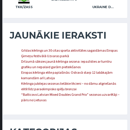
TKK/ZASS
UKRAINE DEAF GIRLS
JAUNĀKIE IERAKSTI
Grīdas kērlings un 30 citas sporta aktivitātes sagaidāmas Eiropas
Ģimeņu festivālā Uzvaras parkā
Drīzumā sāksies jaunā kērlinga sezona: iepazīsties ar turnīru
grafiku un nepalaid garām pieteikšanos
Eiropas kērlinga elite paplašinās: Ostravā starp 12 labākajām
komandām arī Latvija
Kērlinga jubilejas sezonas lielākie lēcieni – no dāmu atgriešanās
elitē līdz paraolimpisko spēļu bronzai
“Balticovo Latvian Mixed Doubles Grand Prix” sezonas uzvarētāji –
pāris no Lietuvas