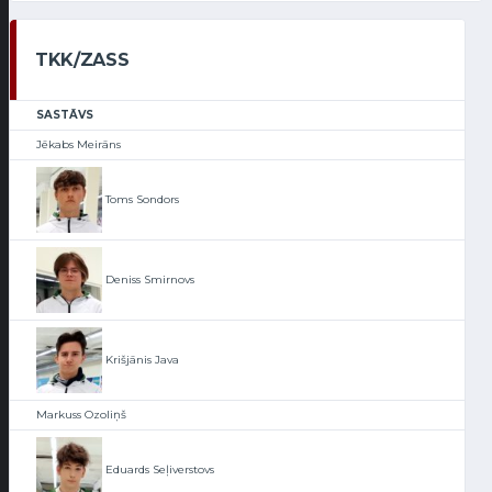
TKK/ZASS
SASTĀVS
Jēkabs Meirāns
Toms Sondors
Deniss Smirnovs
Krišjānis Java
Markuss Ozoliņš
Eduards Seļiverstovs