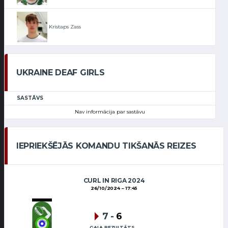
Kristaps Zass
UKRAINE DEAF GIRLS
SASTĀVS
Nav informācija par sastāvu
IEPRIEKŠĒJĀS KOMANDU TIKŠANĀS REIZES
CURL IN RIGA 2024
26/10/2024
17:45
7
-
6
GALA REZULTĀTS