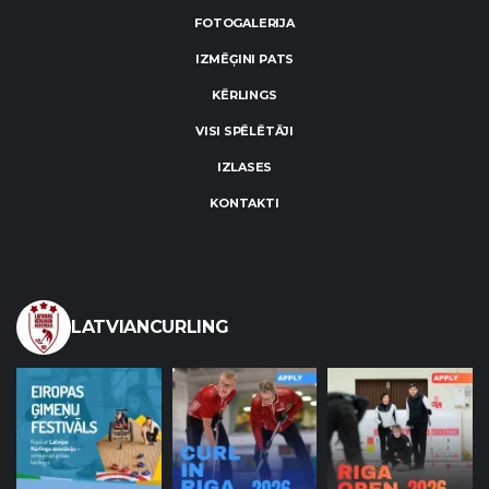
FOTOGALERIJA
IZMĒĢINI PATS
KĒRLINGS
VISI SPĒLĒTĀJI
IZLASES
KONTAKTI
LATVIANCURLING