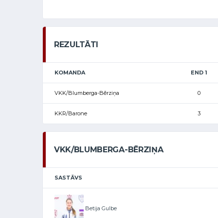
REZULTĀTI
KOMANDA
END 1
VKK/Blumberga-Bērziņa
0
KKR/Barone
3
VKK/BLUMBERGA-BĒRZIŅA
SASTĀVS
Betija Gulbe