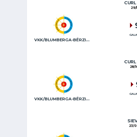
CURL 
29/
GALA
VKK/BLUMBERGA-BĒRZIŅA
CURL 
28/
GALA
VKK/BLUMBERGA-BĒRZIŅA
SIE
23/0