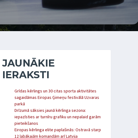
JAUNĀKIE
IERAKSTI
Grīdas kērlings un 30 citas sporta aktivitātes
sagaidāmas Eiropas Ģimeņu festivālā Uzvaras
parkā
Drīzumā sāksies jaunā kērlinga sezona:
iepazīsties ar turnīru grafiku un nepalaid garām
pieteikšanos
Eiropas kērlinga elite paplašinās: Ostravā starp
12 labākajām komandām arī Latvija