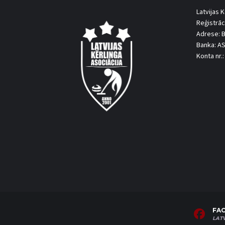
Latvijas K
Reģistrāc
Adrese: B
Banka: A
Konta nr
FA
LAT