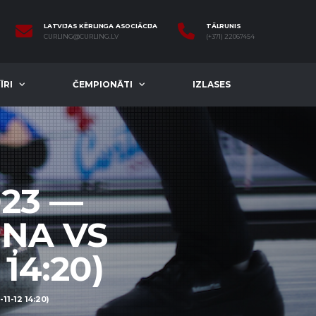
LATVIJAS KĒRLINGA ASOCIĀCIJA
TĀLRUNIS
CURLING@CURLING.LV
(+371) 22067454
ĪRI
ČEMPIONĀTI
IZLASES
23 —
ŅA VS
14:20)
1-12 14:20)