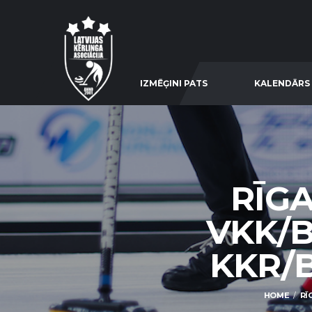
IZMĒĢINI PATS
KALENDĀRS
RĪG
VKK/
KKR/B
HOME
RĪ