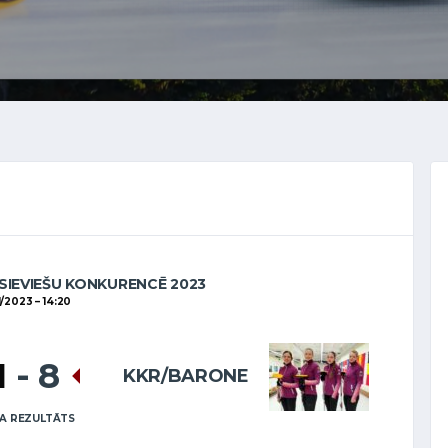
SIEVIEŠU KONKURENCĒ 2023
11/2023
14:20
1
-
8
KKR/BARONE
A REZULTĀTS