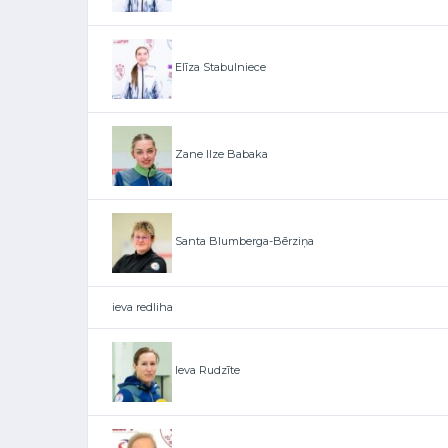
Elīza Stabulniece
Zane Ilze Babaka
Santa Blumberga-Bērziņa
ieva redliha
Ieva Rudzīte