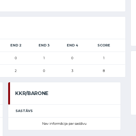
END 2
END 3
END 4
SCORE
0
1
0
1
2
0
3
8
KKR/BARONE
SASTĀVS
Nav informācija par sastāvu