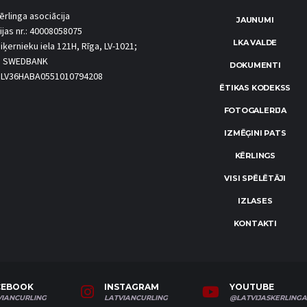
ērlinga asociācija
JAUNUMI
ijas nr.: 40008058075
LKA VALDE
iķernieku iela 121H, Rīga, LV-1021;
S SWEDBANK
DOKUMENTI
.: LV36HABA0551010794208
ĒTIKAS KODEKSS
FOTOGALERIJA
IZMĒĢINI PATS
KĒRLINGS
VISI SPĒLĒTĀJI
IZLASES
KONTAKTI
CEBOOK
INSTAGRAM
YOUTUBE
VIANCURLING
LATVIANCURLING
@LATVIJASKERLINGA