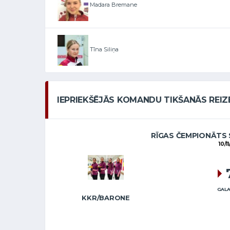
Madara Bremane
Tīna Siliņa
IEPRIEKŠĒJĀS KOMANDU TIKŠANĀS REIZ
RĪGAS ČEMPIONĀTS 
10/1
GALA
KKR/BARONE