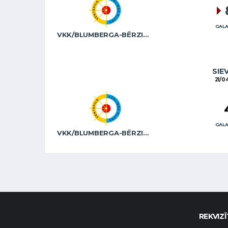
GALA
VKK/BLUMBERGA-BĒRZIŅA
SIE
21/0
GALA
VKK/BLUMBERGA-BĒRZIŅA
REKVIZĪ