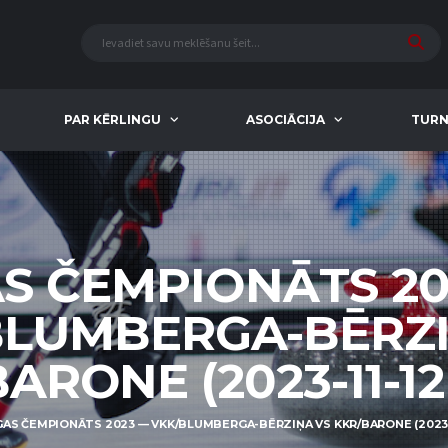
PAR KĒRLINGU
ASOCIĀCIJA
TURN
AS ČEMPIONĀTS 20
BLUMBERGA-BĒRZI
ARONE (2023-11-12 
GAS ČEMPIONĀTS 2023 — VKK/BLUMBERGA-BĒRZIŅA VS KKR/BARONE (2023-1