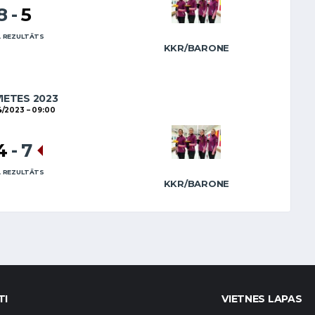
8
-
5
 REZULTĀTS
KKR/BARONE
VIETES 2023
4/2023
09:00
4
-
7
 REZULTĀTS
KKR/BARONE
TI
VIETNES LAPAS