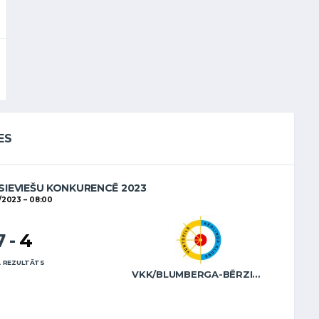
ES
SIEVIEŠU KONKURENCĒ 2023
1/2023
08:00
7
-
4
 REZULTĀTS
VKK/BLUMBERGA-BĒRZIŅA