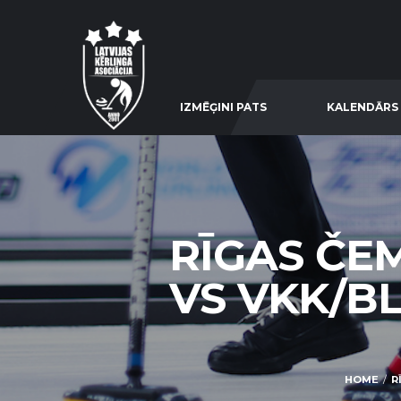
IZMĒĢINI PATS
KALENDĀRS
RĪGAS ČE
VS VKK/BL
HOME
R