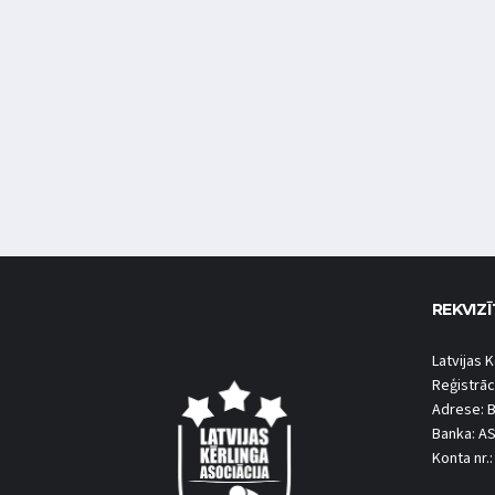
REKVIZĪ
Latvijas K
Reģistrāc
Adrese: B
Banka: A
Konta nr