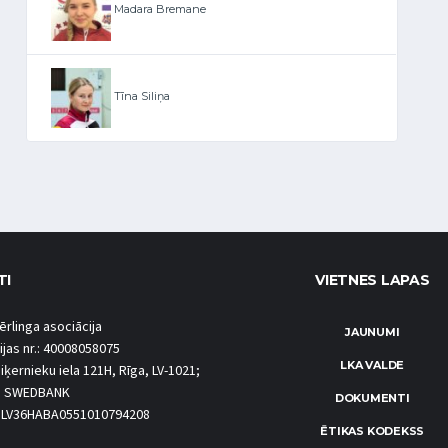
Madara Bremane
Tīna Siliņa
TI
VIETNES LAPAS
ērlinga asociācija
JAUNUMI
ijas nr.: 40008058075
LKA VALDE
iķernieku iela 121H, Rīga, LV-1021;
S SWEDBANK
DOKUMENTI
.: LV36HABA0551010794208
ĒTIKAS KODEKSS