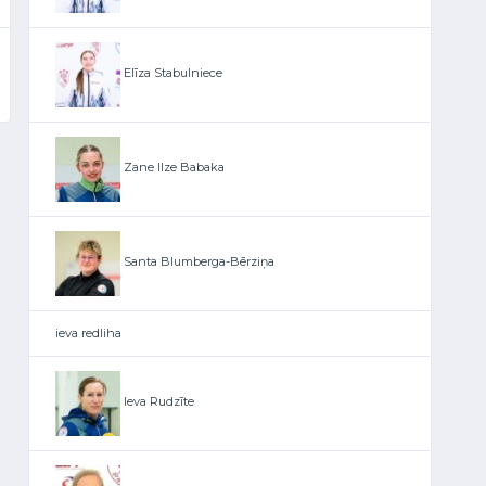
Elīza Stabulniece
Zane Ilze Babaka
Santa Blumberga-Bērziņa
ieva redliha
Ieva Rudzīte