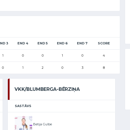
ND 3
END 4
END 5
END 6
END 7
SCORE
1
0
0
1
0
4
0
1
2
0
3
8
VKK/BLUMBERGA-BĒRZIŅA
SASTĀVS
Betija Gulbe