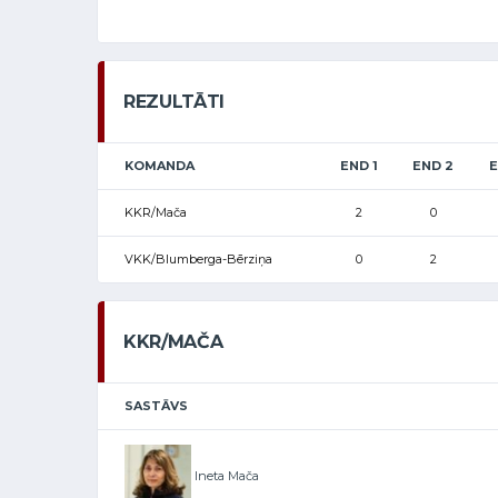
REZULTĀTI
KOMANDA
END 1
END 2
E
KKR/Mača
2
0
VKK/Blumberga-Bērziņa
0
2
KKR/MAČA
SASTĀVS
Ineta Mača