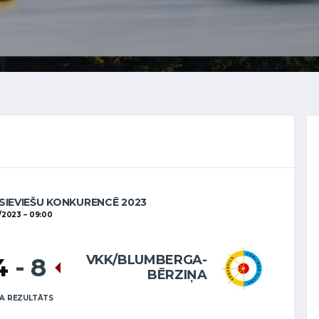
SIEVIEŠU KONKURENCĒ 2023
1/2023
09:00
VKK/BLUMBERGA-
4
-
8
BĒRZIŅA
A REZULTĀTS