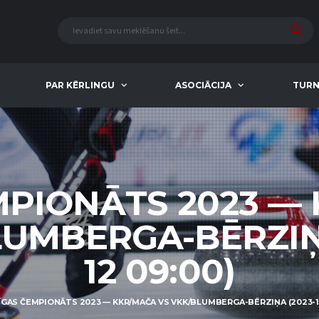
PAR KĒRLINGU
ASOCIĀCIJA
TURN
MPIONĀTS 2023 —
UMBERGA-BĒRZIŅA
12 09:00)
ĪGAS ČEMPIONĀTS 2023 — KKR/MAČA VS VKK/BLUMBERGA-BĒRZIŅA (2023-11