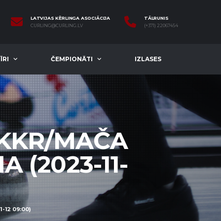
LATVIJAS KĒRLINGA ASOCIĀCIJA
TĀLRUNIS
CURLING@CURLING.LV
(+371) 22067454
ĪRI
ČEMPIONĀTI
IZLASES
 KKR/MAČA
 (2023-11-
-12 09:00)