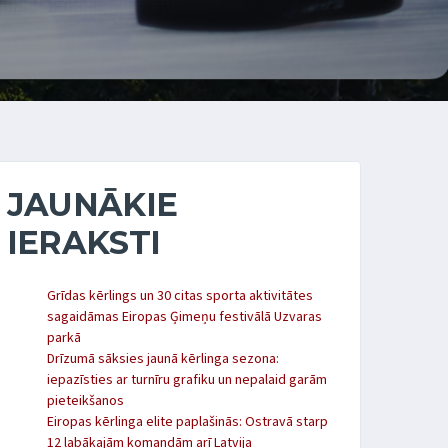
JAUNĀKIE
IERAKSTI
Grīdas kērlings un 30 citas sporta aktivitātes
sagaidāmas Eiropas Ģimeņu festivālā Uzvaras
parkā
Drīzumā sāksies jaunā kērlinga sezona:
iepazīsties ar turnīru grafiku un nepalaid garām
pieteikšanos
Eiropas kērlinga elite paplašinās: Ostravā starp
12 labākajām komandām arī Latvija