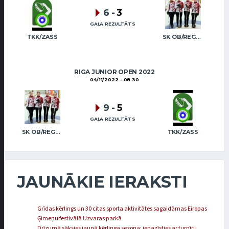
6
-
3
GALA REZULTĀTS
TKK/ZASS
SK OB/REGŽA (JUN)
RIGA JUNIOR OPEN 2022
04/11/2022
08:30
9
-
5
GALA REZULTĀTS
SK OB/REGŽA (JUN)
TKK/ZASS
JAUNĀKIE IERAKSTI
Grīdas kērlings un 30 citas sporta aktivitātes sagaidāmas Eiropas
Ģimeņu festivālā Uzvaras parkā
Drīzumā sāksies jaunā kērlinga sezona: iepazīsties ar turnīru