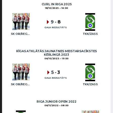
CURL IN RIGA 2025
18/10/2025
16:00
9
-
8
GALA REZULTĀTS
SK OB/REGŽA (JUN)
TKK/ZASS
RĪGAS ATKLĀTĀS JAUNATNES MEISTARSACĪKSTES
KĒRLINGĀ 2023
06/10/2023
19:00
5
-
3
GALA REZULTĀTS
SK OB/REGŽA (JUN)
TKK/ZASS
RIGA JUNIOR OPEN 2022
06/11/2022
08:00