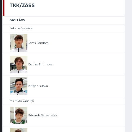
TKK/ZASS
SASTĀVS
Jēkabs Meirāns
Toms Sondors
Deniss Smirnovs
Krišjānis Java
Markuss Ozoliņš
Eduards Seļiverstovs