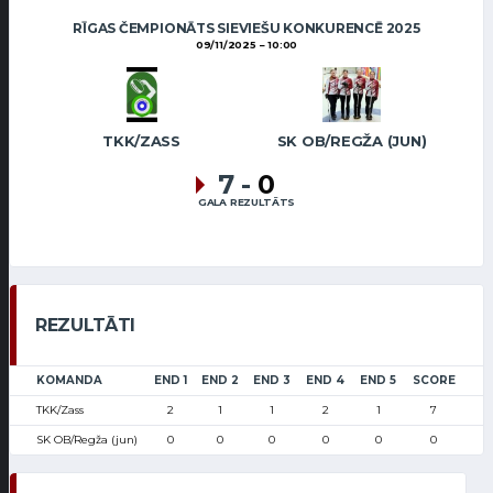
RĪGAS ČEMPIONĀTS SIEVIEŠU KONKURENCĒ 2025
09/11/2025
10:00
TKK/ZASS
SK OB/REGŽA (JUN)
7
-
0
GALA REZULTĀTS
REZULTĀTI
KOMANDA
END 1
END 2
END 3
END 4
END 5
SCORE
TKK/Zass
2
1
1
2
1
7
SK OB/Regža (jun)
0
0
0
0
0
0