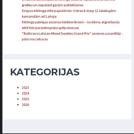
grafiku un nepalaid garām pieteikšanos
Eiropas kērlinga elite paplašinās: Ostravā starp 12 labākajām
komandām arī Latvija
Kērlinga jubilejas sezonas lielākie lēcieni – no dāmu atgriešanās
elitē līdz paraolimpisko spēļu bronzai
“Balticovo Latvian Mixed Doubles Grand Prix” sezonas uzvarētāji –
pāris no Lietuvas
KATEGORIJAS
2023
2024
2025
2026