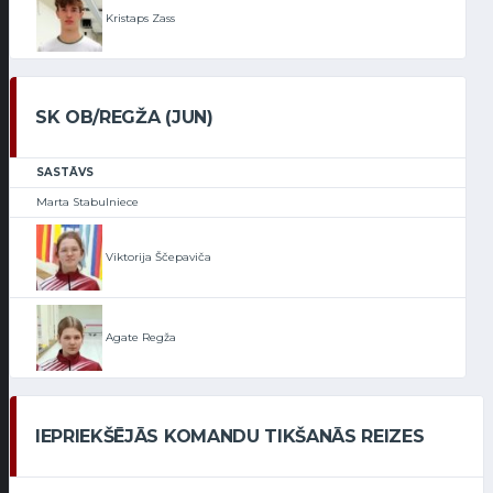
Kristaps Zass
SK OB/REGŽA (JUN)
SASTĀVS
Marta Stabulniece
Viktorija Ščepaviča
Agate Regža
IEPRIEKŠĒJĀS KOMANDU TIKŠANĀS REIZES